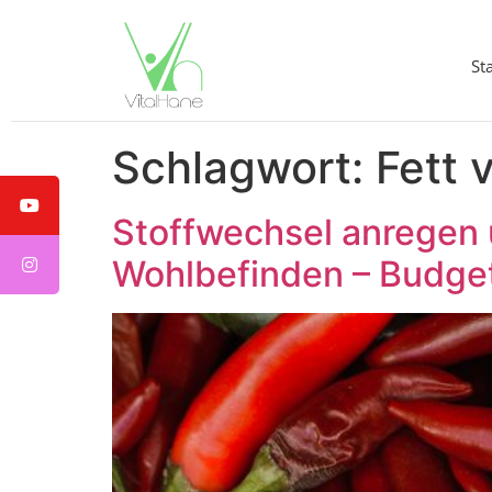
St
Schlagwort:
Fett 
Stoffwechsel anregen 
Wohlbefinden – Budget