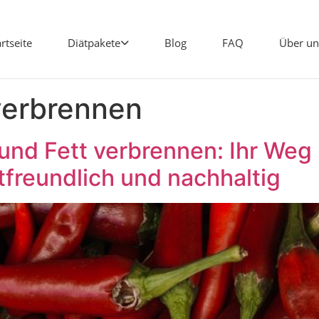
artseite
Diätpakete
Blog
FAQ
Über un
verbrennen
und Fett verbrennen: Ihr Weg
freundlich und nachhaltig