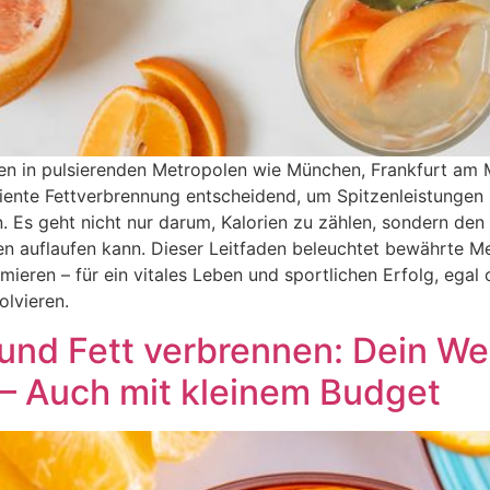
en in pulsierenden Metropolen wie München, Frankfurt am M
iente Fettverbrennung entscheidend, um Spitzenleistungen 
. Es geht nicht nur darum, Kalorien zu zählen, sondern de
en auflaufen kann. Dieser Leitfaden beleuchtet bewährte M
eren – für ein vitales Leben und sportlichen Erfolg, egal o
olvieren.
und Fett verbrennen: Dein We
– Auch mit kleinem Budget