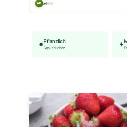
admin
AD
Pflanzlich
M
Gesund leben
E