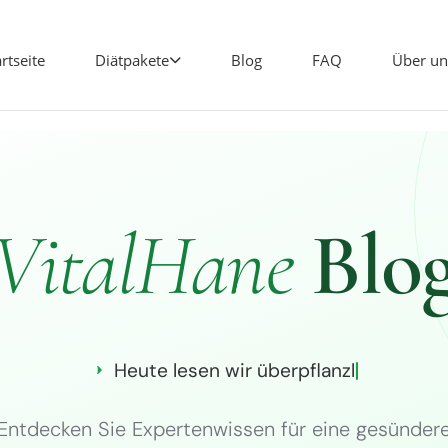
artseite
Diätpakete
Blog
FAQ
Über un
Vital
Hane
Blo
Heute lesen wir über
Kaloriendefizit
Entdecken Sie Expertenwissen für eine gesünder