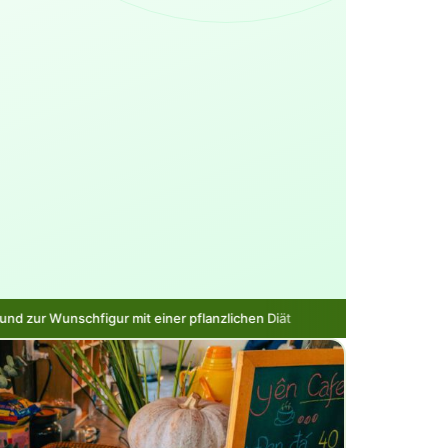
einer pflanzlichen Diät
Stoffwechsel anregen und Fett verb
●