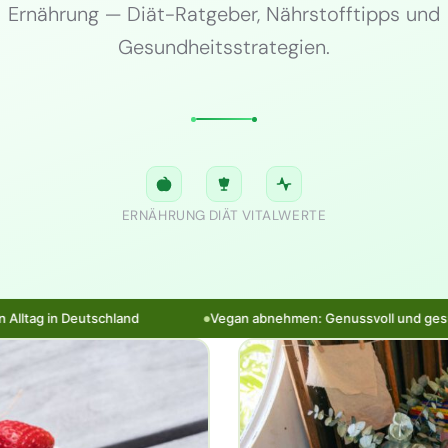
Ernährung — Diät-Ratgeber, Nährstofftipps und
Gesundheitsstrategien.
ERNÄHRUNG
DIÄT
VITALWERTE
Vegan abnehmen: Genussvoll und gesund zur Wunschfigur mit 
●