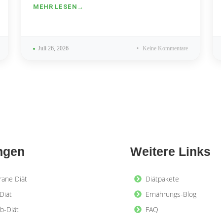
MEHR LESEN
Juli 26, 2026
Keine Kommentare
ngen
Weitere Links
rane Diät
Diätpakete
Diät
Ernährungs-Blog
b-Diät
FAQ