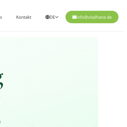
s
Kontakt
DE
info@vitalhane.de
g
e