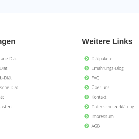
ngen
Weitere Links
rane Diät
Diätpakete
Diät
Ernährungs-Blog
b-Diät
FAQ
ische Diät
Über uns
iät
Kontakt
lfasten
Datenschutzerklärung
Impressum
AGB