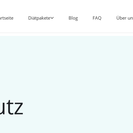
artseite
Diätpakete
Blog
FAQ
Über un
utz