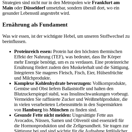
Strategien sind nicht nur in den Metropolen wie
Frankfurt am
Main
oder
Düsseldorf
umsetzbar, sondern überall dort, wo ein
gesunder Lebensstil angestrebt wird.
Ernährung als Fundament
Was wir essen, ist der wichtigste Hebel, um unseren Stoffwechsel zu
beeinflussen.
Proteinreich essen:
Protein hat den höchsten thermischen
Effekt der Nahrung (TEF), was bedeutet, dass Ihr Körper
mehr Energie benötigt, um es zu verdauen. Eine proteinreiche
Ernährung fördert zudem den Muskelerhalt und die Sättigung.
Integrieren Sie mageres Fleisch, Fisch, Eier, Hülsenfrüchte
und Milchprodukte.
Komplexe Kohlenhydrate bevorzugen:
Vollkornprodukte,
Gemüse und Obst liefern Ballaststoffe und halten den
Blutzuckerspiegel stabil, was Insulinschwankungen vorbeugt.
Vermeiden Sie raffinierte Zucker und Weißmehlprodukte, die
in vielen verarbeiteten Lebensmitteln in den Supermärkten
von
Hamburg
bis
München
zu finden sind.
Gesunde Fette nicht meiden:
Ungesättigte Fette aus
Avocados, Nüssen, Samen und Olivenöl sind essenziell für
die Hormonproduktion und die Zellgesundheit. Sie tragen zur
Sättigung bei und sind wichtig für die Aufnahme fettlöslicher