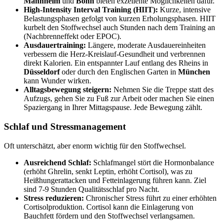
Mannheim
und
Bonn
bieten exzellente Möglichkeiten dafür.
High-Intensity Interval Training (HIIT):
Kurze, intensive
Belastungsphasen gefolgt von kurzen Erholungsphasen. HIIT
kurbelt den Stoffwechsel auch Stunden nach dem Training an
(Nachbrenneffekt oder EPOC).
Ausdauertraining:
Längere, moderate Ausdauereinheiten
verbessern die Herz-Kreislauf-Gesundheit und verbrennen
direkt Kalorien. Ein entspannter Lauf entlang des Rheins in
Düsseldorf
oder durch den Englischen Garten in
München
kann Wunder wirken.
Alltagsbewegung steigern:
Nehmen Sie die Treppe statt des
Aufzugs, gehen Sie zu Fuß zur Arbeit oder machen Sie einen
Spaziergang in Ihrer Mittagspause. Jede Bewegung zählt.
Schlaf und Stressmanagement
Oft unterschätzt, aber enorm wichtig für den Stoffwechsel.
Ausreichend Schlaf:
Schlafmangel stört die Hormonbalance
(erhöht Ghrelin, senkt Leptin, erhöht Cortisol), was zu
Heißhungerattacken und Fetteinlagerung führen kann. Ziel
sind 7-9 Stunden Qualitätsschlaf pro Nacht.
Stress reduzieren:
Chronischer Stress führt zu einer erhöhten
Cortisolproduktion. Cortisol kann die Einlagerung von
Bauchfett fördern und den Stoffwechsel verlangsamen.