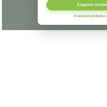
Angebot sende
it-solutions@darksn.