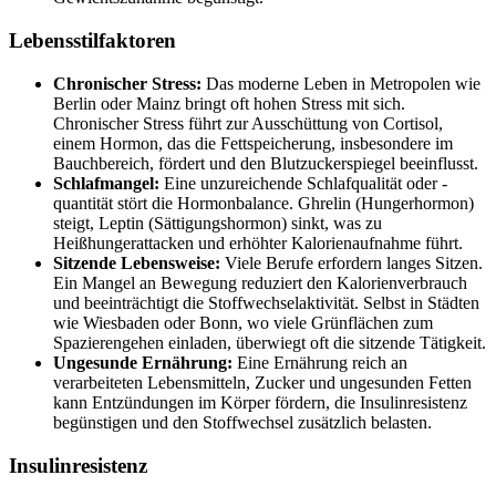
Lebensstilfaktoren
Chronischer Stress:
Das moderne Leben in Metropolen wie
Berlin oder Mainz bringt oft hohen Stress mit sich.
Chronischer Stress führt zur Ausschüttung von Cortisol,
einem Hormon, das die Fettspeicherung, insbesondere im
Bauchbereich, fördert und den Blutzuckerspiegel beeinflusst.
Schlafmangel:
Eine unzureichende Schlafqualität oder -
quantität stört die Hormonbalance. Ghrelin (Hungerhormon)
steigt, Leptin (Sättigungshormon) sinkt, was zu
Heißhungerattacken und erhöhter Kalorienaufnahme führt.
Sitzende Lebensweise:
Viele Berufe erfordern langes Sitzen.
Ein Mangel an Bewegung reduziert den Kalorienverbrauch
und beeinträchtigt die Stoffwechselaktivität. Selbst in Städten
wie Wiesbaden oder Bonn, wo viele Grünflächen zum
Spazierengehen einladen, überwiegt oft die sitzende Tätigkeit.
Ungesunde Ernährung:
Eine Ernährung reich an
verarbeiteten Lebensmitteln, Zucker und ungesunden Fetten
kann Entzündungen im Körper fördern, die Insulinresistenz
begünstigen und den Stoffwechsel zusätzlich belasten.
Insulinresistenz