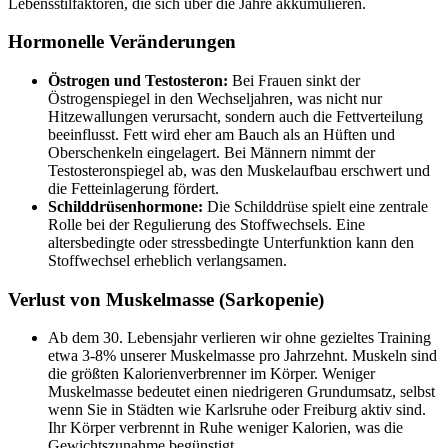
Lebensstilfaktoren, die sich über die Jahre akkumulieren.
Hormonelle Veränderungen
Östrogen und Testosteron:
Bei Frauen sinkt der
Östrogenspiegel in den Wechseljahren, was nicht nur
Hitzewallungen verursacht, sondern auch die Fettverteilung
beeinflusst. Fett wird eher am Bauch als an Hüften und
Oberschenkeln eingelagert. Bei Männern nimmt der
Testosteronspiegel ab, was den Muskelaufbau erschwert und
die Fetteinlagerung fördert.
Schilddrüsenhormone:
Die Schilddrüse spielt eine zentrale
Rolle bei der Regulierung des Stoffwechsels. Eine
altersbedingte oder stressbedingte Unterfunktion kann den
Stoffwechsel erheblich verlangsamen.
Verlust von Muskelmasse (Sarkopenie)
Ab dem 30. Lebensjahr verlieren wir ohne gezieltes Training
etwa 3-8% unserer Muskelmasse pro Jahrzehnt. Muskeln sind
die größten Kalorienverbrenner im Körper. Weniger
Muskelmasse bedeutet einen niedrigeren Grundumsatz, selbst
wenn Sie in Städten wie Karlsruhe oder Freiburg aktiv sind.
Ihr Körper verbrennt in Ruhe weniger Kalorien, was die
Gewichtszunahme begünstigt.