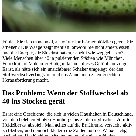
Fühlen Sie sich manchmal, als würde Ihr Körper plötzlich gegen Sie
arbeiten? Die Waage zeigt mehr an, obwohl Sie nicht anders essen,
und die Energie, die Sie einst hatten, scheint wie weggeblasen?
Viele Menschen über 40 in pulsierenden Städten wie München,
Frankfurt am Main oder Stuttgart kennen dieses Gefühl nur zu gut.
Es ist, als hätte sich ein unsichtbarer Schalter umgelegt, der den
Stoffwechsel verlangsamt und das Abnehmen zu einer echten
Herausforderung macht.
Das Problem: Wenn der Stoffwechsel ab
40 ins Stocken gerät
Es ist eine Geschichte, die sich in vielen Haushalten in Deutschland,
von den belebten Straßen Hamburgs bis zu den idyllischen Vororten
Heidelbergs, abspielt: Man achtet auf die Ernährung, versucht, aktiv
zu bleiben, und dennoch klettern die Zahlen auf der Waage stetig
nach oben. Die Kleidung sitzt enger, und die einst mühelos