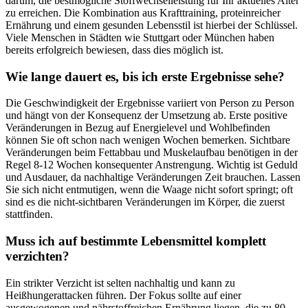
darum, die bestmögliche Stoffwechselleistung für Ihr aktuelles Alter
zu erreichen. Die Kombination aus Krafttraining, proteinreicher
Ernährung und einem gesunden Lebensstil ist hierbei der Schlüssel.
Viele Menschen in Städten wie Stuttgart oder München haben
bereits erfolgreich bewiesen, dass dies möglich ist.
Wie lange dauert es, bis ich erste Ergebnisse sehe?
Die Geschwindigkeit der Ergebnisse variiert von Person zu Person
und hängt von der Konsequenz der Umsetzung ab. Erste positive
Veränderungen in Bezug auf Energielevel und Wohlbefinden
können Sie oft schon nach wenigen Wochen bemerken. Sichtbare
Veränderungen beim Fettabbau und Muskelaufbau benötigen in der
Regel 8-12 Wochen konsequenter Anstrengung. Wichtig ist Geduld
und Ausdauer, da nachhaltige Veränderungen Zeit brauchen. Lassen
Sie sich nicht entmutigen, wenn die Waage nicht sofort springt; oft
sind es die nicht-sichtbaren Veränderungen im Körper, die zuerst
stattfinden.
Muss ich auf bestimmte Lebensmittel komplett
verzichten?
Ein strikter Verzicht ist selten nachhaltig und kann zu
Heißhungerattacken führen. Der Fokus sollte auf einer
ausgewogenen und nährstoffreichen Ernährung liegen, die zu 80-