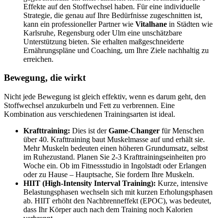
Effekte auf den Stoffwechsel haben. Für eine individuelle
Strategie, die genau auf Ihre Bedürfnisse zugeschnitten ist,
kann ein professioneller Partner wie
Vitalhane
in Städten wie
Karlsruhe, Regensburg oder Ulm eine unschätzbare
Unterstützung bieten. Sie erhalten maßgeschneiderte
Ernährungspläne und Coaching, um Ihre Ziele nachhaltig zu
erreichen.
Bewegung, die wirkt
Nicht jede Bewegung ist gleich effektiv, wenn es darum geht, den
Stoffwechsel anzukurbeln und Fett zu verbrennen. Eine
Kombination aus verschiedenen Trainingsarten ist ideal.
Krafttraining:
Dies ist der
Game-Changer
für Menschen
über 40. Krafttraining baut Muskelmasse auf und erhält sie.
Mehr Muskeln bedeuten einen höheren Grundumsatz, selbst
im Ruhezustand. Planen Sie 2-3 Krafttrainingseinheiten pro
Woche ein. Ob im Fitnessstudio in Ingolstadt oder Erlangen
oder zu Hause – Hauptsache, Sie fordern Ihre Muskeln.
HIIT (High-Intensity Interval Training):
Kurze, intensive
Belastungsphasen wechseln sich mit kurzen Erholungsphasen
ab. HIIT erhöht den Nachbrenneffekt (EPOC), was bedeutet,
dass Ihr Körper auch nach dem Training noch Kalorien