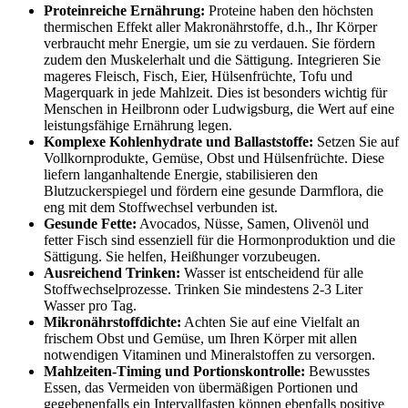
Proteinreiche Ernährung:
Proteine haben den höchsten
thermischen Effekt aller Makronährstoffe, d.h., Ihr Körper
verbraucht mehr Energie, um sie zu verdauen. Sie fördern
zudem den Muskelerhalt und die Sättigung. Integrieren Sie
mageres Fleisch, Fisch, Eier, Hülsenfrüchte, Tofu und
Magerquark in jede Mahlzeit. Dies ist besonders wichtig für
Menschen in Heilbronn oder Ludwigsburg, die Wert auf eine
leistungsfähige Ernährung legen.
Komplexe Kohlenhydrate und Ballaststoffe:
Setzen Sie auf
Vollkornprodukte, Gemüse, Obst und Hülsenfrüchte. Diese
liefern langanhaltende Energie, stabilisieren den
Blutzuckerspiegel und fördern eine gesunde Darmflora, die
eng mit dem Stoffwechsel verbunden ist.
Gesunde Fette:
Avocados, Nüsse, Samen, Olivenöl und
fetter Fisch sind essenziell für die Hormonproduktion und die
Sättigung. Sie helfen, Heißhunger vorzubeugen.
Ausreichend Trinken:
Wasser ist entscheidend für alle
Stoffwechselprozesse. Trinken Sie mindestens 2-3 Liter
Wasser pro Tag.
Mikronährstoffdichte:
Achten Sie auf eine Vielfalt an
frischem Obst und Gemüse, um Ihren Körper mit allen
notwendigen Vitaminen und Mineralstoffen zu versorgen.
Mahlzeiten-Timing und Portionskontrolle:
Bewusstes
Essen, das Vermeiden von übermäßigen Portionen und
gegebenenfalls ein Intervallfasten können ebenfalls positive