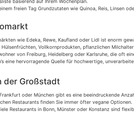
ufsliste basierend auf Ihrem Wochenplan.
nem freien Tag Grundzutaten wie Quinoa, Reis, Linsen ode
iomarkt
rkten wie Edeka, Rewe, Kaufland oder Lidl ist enorm gew
 Hülsenfrüchten, Vollkornprodukten, pflanzlichen Milchalte
wohner von Freiburg, Heidelberg oder Karlsruhe, die oft ein
n’s eine hervorragende Quelle für hochwertige, unverarbeit
n der Großstadt
 Frankfurt oder München gibt es eine beeindruckende Anzah
chen Restaurants finden Sie immer öfter vegane Optionen.
iele Restaurants in Bonn, Münster oder Konstanz sind flexi