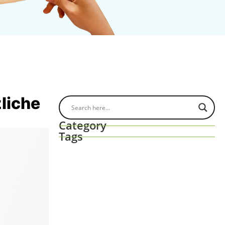
liche
Category
Tags