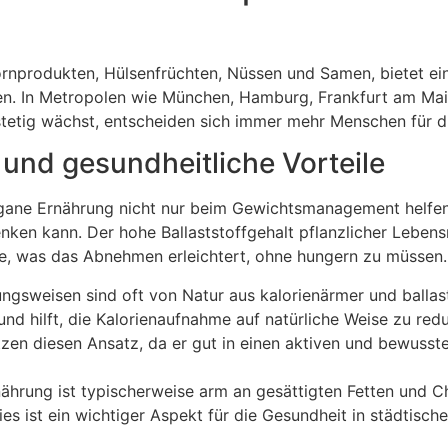
ornprodukten, Hülsenfrüchten, Nüssen und Samen, bietet ein
en. In Metropolen wie München, Hamburg, Frankfurt am Main
stetig wächst, entscheiden sich immer mehr Menschen für 
und gesundheitliche Vorteile
egane Ernährung nicht nur beim Gewichtsmanagement helfe
nken kann. Der hohe Ballaststoffgehalt pflanzlicher Lebensm
hte, was das Abnehmen erleichtert, ohne hungern zu müssen.
gsweisen sind oft von Natur aus kalorienärmer und ballast
nd hilft, die Kalorienaufnahme auf natürliche Weise zu redu
zen diesen Ansatz, da er gut in einen aktiven und bewusste
nährung ist typischerweise arm an gesättigten Fetten und Ch
es ist ein wichtiger Aspekt für die Gesundheit in städtisc