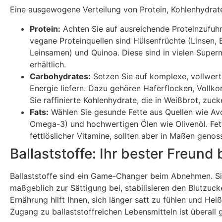
Eine ausgewogene Verteilung von Protein, Kohlenhydrate
Protein:
Achten Sie auf ausreichende Proteinzufuhr
vegane Proteinquellen sind Hülsenfrüchte (Linsen, 
Leinsamen) und Quinoa. Diese sind in vielen Superm
erhältlich.
Carbohydrates:
Setzen Sie auf komplexe, vollwert
Energie liefern. Dazu gehören Haferflocken, Vollko
Sie raffinierte Kohlenhydrate, die in Weißbrot, zuc
Fats:
Wählen Sie gesunde Fette aus Quellen wie A
Omega-3) und hochwertigen Ölen wie Olivenöl. Fet
fettlöslicher Vitamine, sollten aber in Maßen genos
Ballaststoffe: Ihr bester Freu
Ballaststoffe sind ein Game-Changer beim Abnehmen. Sie 
maßgeblich zur Sättigung bei, stabilisieren den Blutzuc
Ernährung hilft Ihnen, sich länger satt zu fühlen und He
Zugang zu ballaststoffreichen Lebensmitteln ist überall