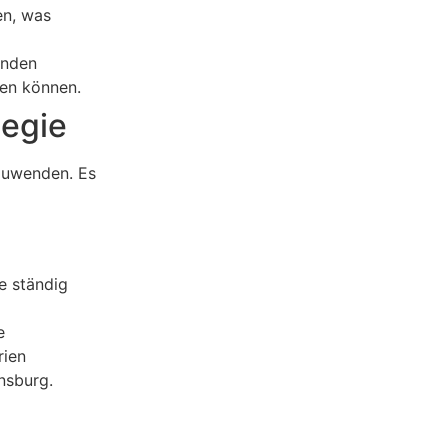
en, was
enden
ren können.
tegie
nzuwenden. Es
e ständig
e
rien
nsburg.