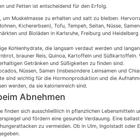
n und Fetten ist entscheidend für den Erfolg.
, um Muskelmasse zu erhalten und satt zu bleiben. Hervor
Bohnen, Kichererbsen), Tofu, Tempeh, Seitan, Nüsse, Samen 
ärkten und Bioläden in Karlsruhe, Freiburg und Heidelberg
ige Kohlenhydrate, die langsam verdaut werden und langan
rnbrot, brauner Reis, Quinoa, Kartoffeln und Süßkartoffeln.
kerhaltigen Getränken und Süßigkeiten zu finden sind.
vocados, Nüssen, Samen (insbesondere Leinsamen und Chia
te sind wichtig für die Hormonproduktion und die Aufnahm
sen werden, da sie kalorienreich sind.
nd beim Abnehmen
finden sich ausschließlich in pflanzlichen Lebensmitteln 
kerspiegel und fördern eine gesunde Verdauung. Eine ballast
ißhungerattacken zu vermeiden. Ob in Ulm, Ingolstadt oder E
 gegeben.