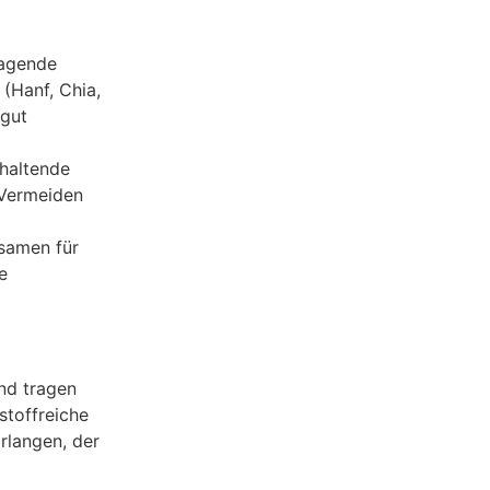
ragende
(Hanf, Chia,
 gut
haltende
 Vermeiden
samen für
e
und tragen
stoffreiche
rlangen, der