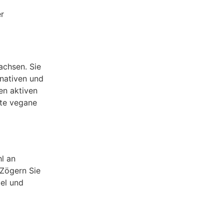
r
achsen. Sie
rnativen und
en aktiven
ete vegane
l an
 Zögern Sie
bel und