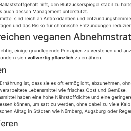
llaststoffgehalt hilft, den Blutzuckerspiegel stabil zu halt
ls auch dessen Management unterstützt.
smittel sind reich an Antioxidantien und entzündungshemm
ragen und das Risiko für chronische Entzündungen reduzie
greichen veganen Abnehmstra
chtig, einige grundlegende Prinzipien zu verstehen und a
 sondern sich
vollwertig pflanzlich
zu ernähren.
en
 Ernährung ist, dass sie es oft ermöglicht, abzunehmen, ohn
nverarbeitete Lebensmittel wie frisches Obst und Gemüse,
smittel haben eine hohe Nährstoffdichte und eine geringer
essen können, um satt zu werden, ohne dabei zu viele Kalo
ischen Alltag in Städten wie Nürnberg, Augsburg oder Rege
ieren