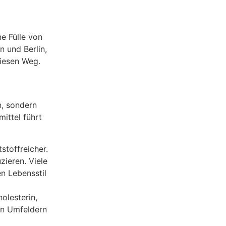
e Fülle von
 und Berlin,
diesen Weg.
n, sondern
ittel führt
stoffreicher.
zieren. Viele
n Lebensstil
olesterin,
hen Umfeldern