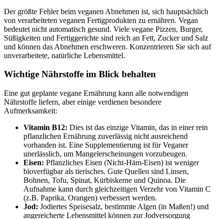
Der größte Fehler beim veganen Abnehmen ist, sich hauptsächlich
von verarbeiteten veganen Fertigprodukten zu ernähren. Vegan
bedeutet nicht automatisch gesund. Viele vegane Pizzen, Burger,
Süßigkeiten und Fertiggerichte sind reich an Fett, Zucker und Salz
und können das Abnehmen erschweren. Konzentrieren Sie sich auf
unverarbeitete, natürliche Lebensmittel.
Wichtige Nährstoffe im Blick behalten
Eine gut geplante vegane Ernährung kann alle notwendigen
Nährstoffe liefern, aber einige verdienen besondere
Aufmerksamkeit:
Vitamin B12:
Dies ist das einzige Vitamin, das in einer rein
pflanzlichen Ernährung zuverlässig nicht ausreichend
vorhanden ist. Eine Supplementierung ist für Veganer
unerlässlich, um Mangelerscheinungen vorzubeugen.
Eisen:
Pflanzliches Eisen (Nicht-Häm-Eisen) ist weniger
bioverfügbar als tierisches. Gute Quellen sind Linsen,
Bohnen, Tofu, Spinat, Kürbiskerne und Quinoa. Die
Aufnahme kann durch gleichzeitigen Verzehr von Vitamin C
(z.B. Paprika, Orangen) verbessert werden.
Jod:
Jodiertes Speisesalz, bestimmte Algen (in Maßen!) und
angereicherte Lebensmittel können zur Jodversorgung