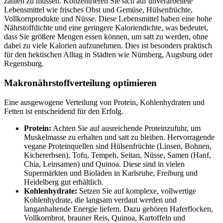
zählen zu müssen. Konzentrieren Sie sich auf unverarbeitete
Lebensmittel wie frisches Obst und Gemüse, Hülsenfrüchte,
Vollkornprodukte und Nüsse. Diese Lebensmittel haben eine hohe
Nährstoffdichte und eine geringere Kaloriendichte, was bedeutet,
dass Sie größere Mengen essen können, um satt zu werden, ohne
dabei zu viele Kalorien aufzunehmen. Dies ist besonders praktisch
für den hektischen Alltag in Städten wie Nürnberg, Augsburg oder
Regensburg.
Makronährstoffverteilung optimieren
Eine ausgewogene Verteilung von Protein, Kohlenhydraten und
Fetten ist entscheidend für den Erfolg.
Protein:
Achten Sie auf ausreichende Proteinzufuhr, um
Muskelmasse zu erhalten und satt zu bleiben. Hervorragende
vegane Proteinquellen sind Hülsenfrüchte (Linsen, Bohnen,
Kichererbsen), Tofu, Tempeh, Seitan, Nüsse, Samen (Hanf,
Chia, Leinsamen) und Quinoa. Diese sind in vielen
Supermärkten und Bioläden in Karlsruhe, Freiburg und
Heidelberg gut erhältlich.
Kohlenhydrate:
Setzen Sie auf komplexe, vollwertige
Kohlenhydrate, die langsam verdaut werden und
langanhaltende Energie liefern. Dazu gehören Haferflocken,
Vollkornbrot, brauner Reis, Quinoa, Kartoffeln und