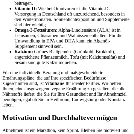
beitragen.
Vitamin D:
Wie bei Omnivoren ist die Vitamin-D-
Versorgung in Deutschland oft unzureichend, besonders in
den Wintermonaten. Sonnenlichtexposition und Supplemente
sind hier wichtig.
Omega-3-Fettsäuren:
Alpha-Linolensäure (ALA) ist in
Leinsamen, Chiasamen und Walnüssen enthalten. Für die
Umwandlung in EPA und DHA kann ein Algenöl-
Supplement sinnvoll sein.
Kalzium:
Grünes Blattgemüse (Grünkohl, Brokkoli),
angereicherte Pflanzenmilch, Tofu (mit Kalziumsulfat) und
Sesam sind gute Kalziumquellen.
Für eine individuelle Beratung und maßgeschneiderte
Ernährungspläne, die auf Ihre spezifischen Bedürfnisse
zugeschnitten sind, ist
Vitalhane
Ihr idealer Partner. Wir helfen
Ihnen, eine ausgewogene vegane Ernährung zu gestalten, die alle
Nährstoffe liefert, die Sie für Ihre Gesundheit und Ihr Abnehmziel
benötigen, egal ob Sie in Heilbronn, Ludwigsburg oder Konstanz
leben.
Motivation und Durchhaltevermögen
Abnehmen ist ein Marathon, kein Sprint. Bleiben Sie motiviert und