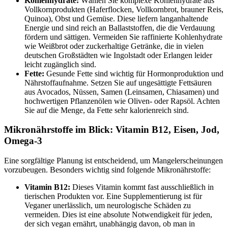
Kohlenhydrate:
Wählen Sie komplexe Kohlenhydrate aus
Vollkornprodukten (Haferflocken, Vollkornbrot, brauner Reis,
Quinoa), Obst und Gemüse. Diese liefern langanhaltende
Energie und sind reich an Ballaststoffen, die die Verdauung
fördern und sättigen. Vermeiden Sie raffinierte Kohlenhydrate
wie Weißbrot oder zuckerhaltige Getränke, die in vielen
deutschen Großstädten wie Ingolstadt oder Erlangen leider
leicht zugänglich sind.
Fette:
Gesunde Fette sind wichtig für Hormonproduktion und
Nährstoffaufnahme. Setzen Sie auf ungesättigte Fettsäuren
aus Avocados, Nüssen, Samen (Leinsamen, Chiasamen) und
hochwertigen Pflanzenölen wie Oliven- oder Rapsöl. Achten
Sie auf die Menge, da Fette sehr kalorienreich sind.
Mikronährstoffe im Blick: Vitamin B12, Eisen, Jod,
Omega-3
Eine sorgfältige Planung ist entscheidend, um Mangelerscheinungen
vorzubeugen. Besonders wichtig sind folgende Mikronährstoffe:
Vitamin B12:
Dieses Vitamin kommt fast ausschließlich in
tierischen Produkten vor. Eine Supplementierung ist für
Veganer unerlässlich, um neurologische Schäden zu
vermeiden. Dies ist eine absolute Notwendigkeit für jeden,
der sich vegan ernährt, unabhängig davon, ob man in