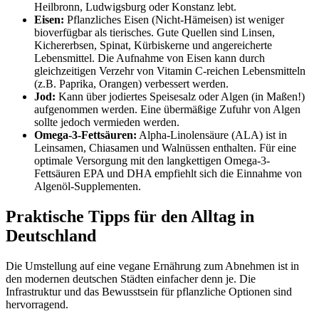
Heilbronn, Ludwigsburg oder Konstanz lebt.
Eisen:
Pflanzliches Eisen (Nicht-Hämeisen) ist weniger
bioverfügbar als tierisches. Gute Quellen sind Linsen,
Kichererbsen, Spinat, Kürbiskerne und angereicherte
Lebensmittel. Die Aufnahme von Eisen kann durch
gleichzeitigen Verzehr von Vitamin C-reichen Lebensmitteln
(z.B. Paprika, Orangen) verbessert werden.
Jod:
Kann über jodiertes Speisesalz oder Algen (in Maßen!)
aufgenommen werden. Eine übermäßige Zufuhr von Algen
sollte jedoch vermieden werden.
Omega-3-Fettsäuren:
Alpha-Linolensäure (ALA) ist in
Leinsamen, Chiasamen und Walnüssen enthalten. Für eine
optimale Versorgung mit den langkettigen Omega-3-
Fettsäuren EPA und DHA empfiehlt sich die Einnahme von
Algenöl-Supplementen.
Praktische Tipps für den Alltag in
Deutschland
Die Umstellung auf eine vegane Ernährung zum Abnehmen ist in
den modernen deutschen Städten einfacher denn je. Die
Infrastruktur und das Bewusstsein für pflanzliche Optionen sind
hervorragend.