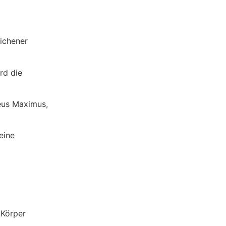
lichener
rd die
eus Maximus,
eine
 Körper