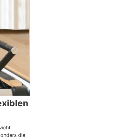
exiblen
wicht
sonders die