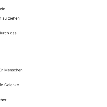
eln.
n zu ziehen
durch das
für Menschen
ie Gelenke
cher