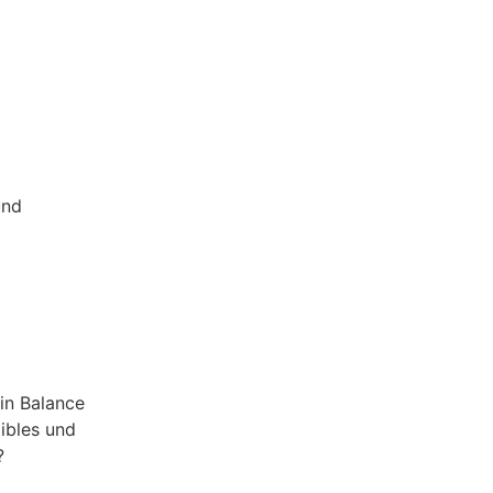
und
 in Balance
xibles und
?