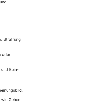
tung
nd Straffung
n oder
 und Bein-
heinungsbild.
en wie Gehen