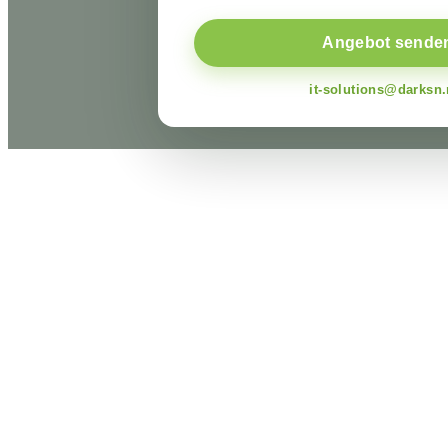
Angebot sende
it-solutions@darksn.