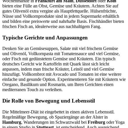
Wochenmärkte in
Frankfurt am Main
,
Düsseldorf
oder
Köln
bieten eine Fülle an Obst, Gemüse und Kräutern. Achten Sie auf
gutes Olivenöl extra vergine als Hauptfettquelle. Hülsenfrüchte,
Nüsse und Vollkornprodukte sind in jedem Supermarkt erhältlich
und bilden eine preiswerte und nahrhafte Basis. Fischhändler bieten
frischen Fisch an, idealerweise aus nachhaltigem Fang.
Typische Gerichte und Anpassungen
Denken Sie an Gemüsesuppen, Salate mit viel frischem Gemüse
und Olivenöl, Vollkornpasta mit Tomatensauce und viel Gemüse,
oder Fisch mit gedünstetem Gemüse und Kräutern. Ein typisch
deutsches Gericht wie Kartoffeln mit Quark lässt sich leicht
anpassen, indem man frische Kräuter, Leinöl und viel Gemüse
hinzufügt. Vollkornbrot mit Avocado und Tomaten ist eine weitere
einfache und gesunde Option. Experimentieren Sie mit Kräutern wie
Oregano, Basilikum und Rosmarin, um Ihren Gerichten einen
mediterranen Touch zu verleihen.
Die Rolle von Bewegung und Lebensstil
Die Mittelmeer-Diät ist eingebettet in einen aktiven Lebensstil.
Regelmäßige Bewegung, ob Spaziergänge an der Alster in
Hamburg
, Wanderungen im Schwarzwald bei
Freiburg
oder Yoga
in einem Studio in
Stuttgart
, ist entscheidend. Auch ausreichend