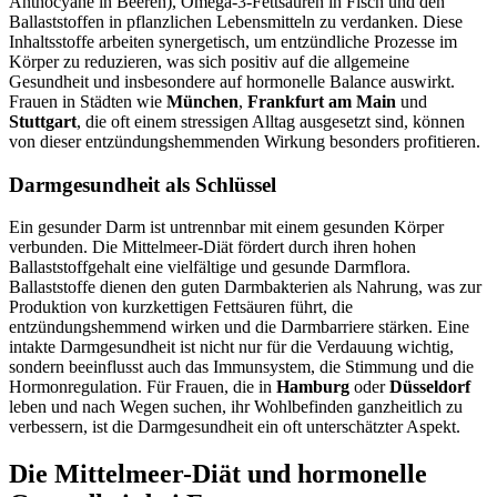
Anthocyane in Beeren), Omega-3-Fettsäuren in Fisch und den
Ballaststoffen in pflanzlichen Lebensmitteln zu verdanken. Diese
Inhaltsstoffe arbeiten synergetisch, um entzündliche Prozesse im
Körper zu reduzieren, was sich positiv auf die allgemeine
Gesundheit und insbesondere auf hormonelle Balance auswirkt.
Frauen in Städten wie
München
,
Frankfurt am Main
und
Stuttgart
, die oft einem stressigen Alltag ausgesetzt sind, können
von dieser entzündungshemmenden Wirkung besonders profitieren.
Darmgesundheit als Schlüssel
Ein gesunder Darm ist untrennbar mit einem gesunden Körper
verbunden. Die Mittelmeer-Diät fördert durch ihren hohen
Ballaststoffgehalt eine vielfältige und gesunde Darmflora.
Ballaststoffe dienen den guten Darmbakterien als Nahrung, was zur
Produktion von kurzkettigen Fettsäuren führt, die
entzündungshemmend wirken und die Darmbarriere stärken. Eine
intakte Darmgesundheit ist nicht nur für die Verdauung wichtig,
sondern beeinflusst auch das Immunsystem, die Stimmung und die
Hormonregulation. Für Frauen, die in
Hamburg
oder
Düsseldorf
leben und nach Wegen suchen, ihr Wohlbefinden ganzheitlich zu
verbessern, ist die Darmgesundheit ein oft unterschätzter Aspekt.
Die Mittelmeer-Diät und hormonelle