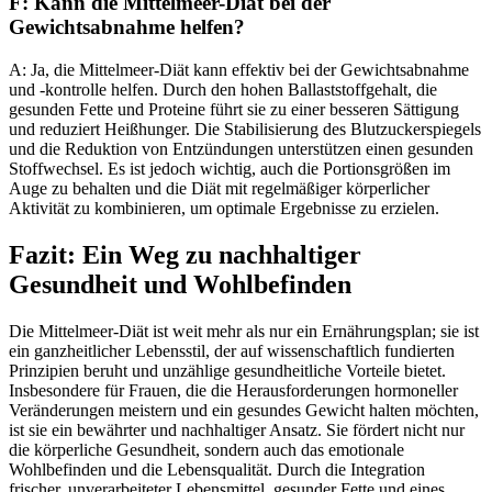
F: Kann die Mittelmeer-Diät bei der
Gewichtsabnahme helfen?
A: Ja, die Mittelmeer-Diät kann effektiv bei der Gewichtsabnahme
und -kontrolle helfen. Durch den hohen Ballaststoffgehalt, die
gesunden Fette und Proteine führt sie zu einer besseren Sättigung
und reduziert Heißhunger. Die Stabilisierung des Blutzuckerspiegels
und die Reduktion von Entzündungen unterstützen einen gesunden
Stoffwechsel. Es ist jedoch wichtig, auch die Portionsgrößen im
Auge zu behalten und die Diät mit regelmäßiger körperlicher
Aktivität zu kombinieren, um optimale Ergebnisse zu erzielen.
Fazit: Ein Weg zu nachhaltiger
Gesundheit und Wohlbefinden
Die Mittelmeer-Diät ist weit mehr als nur ein Ernährungsplan; sie ist
ein ganzheitlicher Lebensstil, der auf wissenschaftlich fundierten
Prinzipien beruht und unzählige gesundheitliche Vorteile bietet.
Insbesondere für Frauen, die die Herausforderungen hormoneller
Veränderungen meistern und ein gesundes Gewicht halten möchten,
ist sie ein bewährter und nachhaltiger Ansatz. Sie fördert nicht nur
die körperliche Gesundheit, sondern auch das emotionale
Wohlbefinden und die Lebensqualität. Durch die Integration
frischer, unverarbeiteter Lebensmittel, gesunder Fette und eines