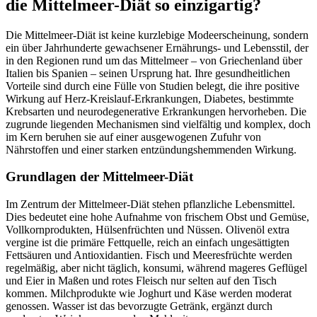
die Mittelmeer-Diät so einzigartig?
Die Mittelmeer-Diät ist keine kurzlebige Modeerscheinung, sondern
ein über Jahrhunderte gewachsener Ernährungs- und Lebensstil, der
in den Regionen rund um das Mittelmeer – von Griechenland über
Italien bis Spanien – seinen Ursprung hat. Ihre gesundheitlichen
Vorteile sind durch eine Fülle von Studien belegt, die ihre positive
Wirkung auf Herz-Kreislauf-Erkrankungen, Diabetes, bestimmte
Krebsarten und neurodegenerative Erkrankungen hervorheben. Die
zugrunde liegenden Mechanismen sind vielfältig und komplex, doch
im Kern beruhen sie auf einer ausgewogenen Zufuhr von
Nährstoffen und einer starken entzündungshemmenden Wirkung.
Grundlagen der Mittelmeer-Diät
Im Zentrum der Mittelmeer-Diät stehen pflanzliche Lebensmittel.
Dies bedeutet eine hohe Aufnahme von frischem Obst und Gemüse,
Vollkornprodukten, Hülsenfrüchten und Nüssen. Olivenöl extra
vergine ist die primäre Fettquelle, reich an einfach ungesättigten
Fettsäuren und Antioxidantien. Fisch und Meeresfrüchte werden
regelmäßig, aber nicht täglich, konsumi, während mageres Geflügel
und Eier in Maßen und rotes Fleisch nur selten auf den Tisch
kommen. Milchprodukte wie Joghurt und Käse werden moderat
genossen. Wasser ist das bevorzugte Getränk, ergänzt durch