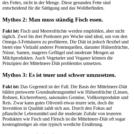
des Fettes, nicht in der Menge. Diese gesunden Fette sind
entscheidend für die Sättigung und das Wohlbefinden.
Mythos 2: Man muss ständig Fisch essen.
Fakt ist:
Fisch und Meeresfrüchte werden empfohlen, aber nicht
täglich. Zwei bis drei Portionen pro Woche sind ideal, um von den
Omega-3-Fettsäuren zu profitieren. Die Diät ist jedoch flexibel und
bietet eine Vielzahl anderer Proteinquellen, darunter Hülsenfrüchte,
Nüsse, Samen, mageres Geflügel und moderate Mengen an
Milchprodukten. Auch Vegetarier und Veganer können die
Prinzipien der Mittelmeer-Diät problemlos umsetzen.
Mythos 3: Es ist teuer und schwer umzusetzen.
Fakt ist:
Das Gegenteil ist der Fall. Die Basis der Mittelmeer-Diät
bilden preiswerte Grundnahrungsmittel wie Hülsenfrüchte (Linsen,
Bohnen, Kichererbsen), saisonales Gemüse, Vollkornprodukte und
Reis. Zwar kann gutes Olivenöl etwas teurer sein, doch die
Investition in Qualität zahlt sich aus. Durch den Fokus auf
pflanzliche Lebensmittel und die moderate Zufuhr von teureren
Produkten wie Fisch und Fleisch ist die Mittelmeer-Diät oft sogar
kostengünstiger als eine typisch westliche Ernährung.