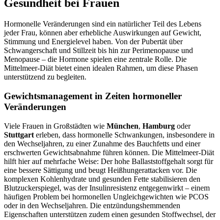
Gesundheit bei Frauen
Hormonelle Veränderungen sind ein natürlicher Teil des Lebens
jeder Frau, können aber erhebliche Auswirkungen auf Gewicht,
Stimmung und Energielevel haben. Von der Pubertät über
Schwangerschaft und Stillzeit bis hin zur Perimenopause und
Menopause – die Hormone spielen eine zentrale Rolle. Die
Mittelmeer-Diät bietet einen idealen Rahmen, um diese Phasen
unterstützend zu begleiten.
Gewichtsmanagement in Zeiten hormoneller
Veränderungen
Viele Frauen in Großstädten wie
München
,
Hamburg
oder
Stuttgart
erleben, dass hormonelle Schwankungen, insbesondere in
den Wechseljahren, zu einer Zunahme des Bauchfetts und einer
erschwerten Gewichtsabnahme führen können. Die Mittelmeer-Diät
hilft hier auf mehrfache Weise: Der hohe Ballaststoffgehalt sorgt für
eine bessere Sättigung und beugt Heißhungerattacken vor. Die
komplexen Kohlenhydrate und gesunden Fette stabilisieren den
Blutzuckerspiegel, was der Insulinresistenz entgegenwirkt – einem
häufigen Problem bei hormonellen Ungleichgewichten wie PCOS
oder in den Wechseljahren. Die entzündungshemmenden
Eigenschaften unterstützen zudem einen gesunden Stoffwechsel, der