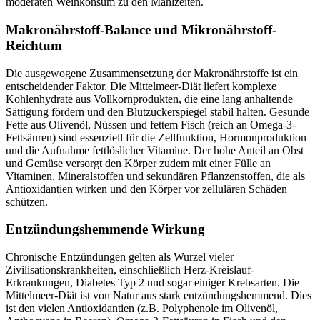
moderaten Weinkonsum zu den Mahlzeiten.
Makronährstoff-Balance und Mikronährstoff-
Reichtum
Die ausgewogene Zusammensetzung der Makronährstoffe ist ein
entscheidender Faktor. Die Mittelmeer-Diät liefert komplexe
Kohlenhydrate aus Vollkornprodukten, die eine lang anhaltende
Sättigung fördern und den Blutzuckerspiegel stabil halten. Gesunde
Fette aus Olivenöl, Nüssen und fettem Fisch (reich an Omega-3-
Fettsäuren) sind essenziell für die Zellfunktion, Hormonproduktion
und die Aufnahme fettlöslicher Vitamine. Der hohe Anteil an Obst
und Gemüse versorgt den Körper zudem mit einer Fülle an
Vitaminen, Mineralstoffen und sekundären Pflanzenstoffen, die als
Antioxidantien wirken und den Körper vor zellulären Schäden
schützen.
Entzündungshemmende Wirkung
Chronische Entzündungen gelten als Wurzel vieler
Zivilisationskrankheiten, einschließlich Herz-Kreislauf-
Erkrankungen, Diabetes Typ 2 und sogar einiger Krebsarten. Die
Mittelmeer-Diät ist von Natur aus stark entzündungshemmend. Dies
ist den vielen Antioxidantien (z.B. Polyphenole im Olivenöl,