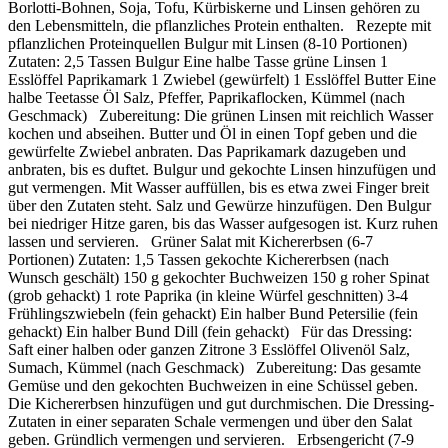
Borlotti-Bohnen, Soja, Tofu, Kürbiskerne und Linsen gehören zu
den Lebensmitteln, die pflanzliches Protein enthalten. Rezepte mit
pflanzlichen Proteinquellen Bulgur mit Linsen (8-10 Portionen)
Zutaten: 2,5 Tassen Bulgur Eine halbe Tasse grüne Linsen 1
Esslöffel Paprikamark 1 Zwiebel (gewürfelt) 1 Esslöffel Butter Eine
halbe Teetasse Öl Salz, Pfeffer, Paprikaflocken, Kümmel (nach
Geschmack) Zubereitung: Die grünen Linsen mit reichlich Wasser
kochen und abseihen. Butter und Öl in einen Topf geben und die
gewürfelte Zwiebel anbraten. Das Paprikamark dazugeben und
anbraten, bis es duftet. Bulgur und gekochte Linsen hinzufügen und
gut vermengen. Mit Wasser auffüllen, bis es etwa zwei Finger breit
über den Zutaten steht. Salz und Gewürze hinzufügen. Den Bulgur
bei niedriger Hitze garen, bis das Wasser aufgesogen ist. Kurz ruhen
lassen und servieren. Grüner Salat mit Kichererbsen (6-7
Portionen) Zutaten: 1,5 Tassen gekochte Kichererbsen (nach
Wunsch geschält) 150 g gekochter Buchweizen 150 g roher Spinat
(grob gehackt) 1 rote Paprika (in kleine Würfel geschnitten) 3-4
Frühlingszwiebeln (fein gehackt) Ein halber Bund Petersilie (fein
gehackt) Ein halber Bund Dill (fein gehackt) Für das Dressing:
Saft einer halben oder ganzen Zitrone 3 Esslöffel Olivenöl Salz,
Sumach, Kümmel (nach Geschmack) Zubereitung: Das gesamte
Gemüse und den gekochten Buchweizen in eine Schüssel geben.
Die Kichererbsen hinzufügen und gut durchmischen. Die Dressing-
Zutaten in einer separaten Schale vermengen und über den Salat
geben. Gründlich vermengen und servieren. Erbsengericht (7-9