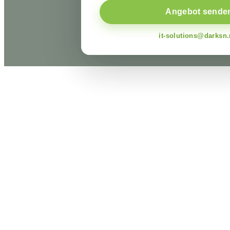
Angebot sende
it-solutions@darksn.