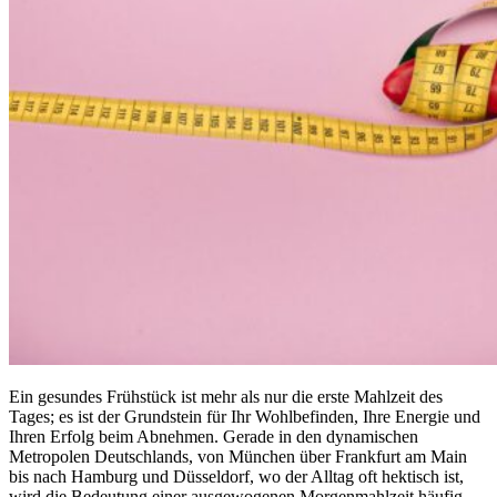
Ein gesundes Frühstück ist mehr als nur die erste Mahlzeit des
Tages; es ist der Grundstein für Ihr Wohlbefinden, Ihre Energie und
Ihren Erfolg beim Abnehmen. Gerade in den dynamischen
Metropolen Deutschlands, von München über Frankfurt am Main
bis nach Hamburg und Düsseldorf, wo der Alltag oft hektisch ist,
wird die Bedeutung einer ausgewogenen Morgenmahlzeit häufig