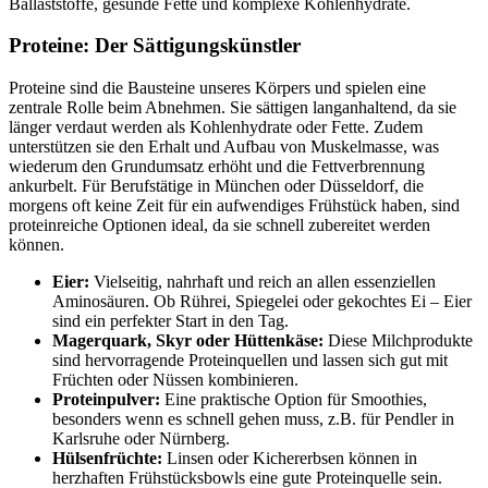
Ballaststoffe, gesunde Fette und komplexe Kohlenhydrate.
Proteine: Der Sättigungskünstler
Proteine sind die Bausteine unseres Körpers und spielen eine
zentrale Rolle beim Abnehmen. Sie sättigen langanhaltend, da sie
länger verdaut werden als Kohlenhydrate oder Fette. Zudem
unterstützen sie den Erhalt und Aufbau von Muskelmasse, was
wiederum den Grundumsatz erhöht und die Fettverbrennung
ankurbelt. Für Berufstätige in München oder Düsseldorf, die
morgens oft keine Zeit für ein aufwendiges Frühstück haben, sind
proteinreiche Optionen ideal, da sie schnell zubereitet werden
können.
Eier:
Vielseitig, nahrhaft und reich an allen essenziellen
Aminosäuren. Ob Rührei, Spiegelei oder gekochtes Ei – Eier
sind ein perfekter Start in den Tag.
Magerquark, Skyr oder Hüttenkäse:
Diese Milchprodukte
sind hervorragende Proteinquellen und lassen sich gut mit
Früchten oder Nüssen kombinieren.
Proteinpulver:
Eine praktische Option für Smoothies,
besonders wenn es schnell gehen muss, z.B. für Pendler in
Karlsruhe oder Nürnberg.
Hülsenfrüchte:
Linsen oder Kichererbsen können in
herzhaften Frühstücksbowls eine gute Proteinquelle sein.