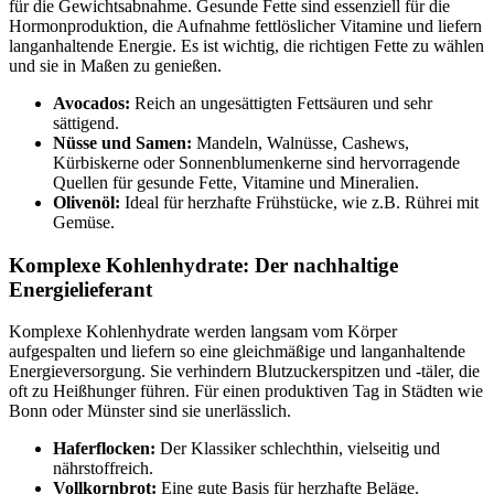
für die Gewichtsabnahme. Gesunde Fette sind essenziell für die
Hormonproduktion, die Aufnahme fettlöslicher Vitamine und liefern
langanhaltende Energie. Es ist wichtig, die richtigen Fette zu wählen
und sie in Maßen zu genießen.
Avocados:
Reich an ungesättigten Fettsäuren und sehr
sättigend.
Nüsse und Samen:
Mandeln, Walnüsse, Cashews,
Kürbiskerne oder Sonnenblumenkerne sind hervorragende
Quellen für gesunde Fette, Vitamine und Mineralien.
Olivenöl:
Ideal für herzhafte Frühstücke, wie z.B. Rührei mit
Gemüse.
Komplexe Kohlenhydrate: Der nachhaltige
Energielieferant
Komplexe Kohlenhydrate werden langsam vom Körper
aufgespalten und liefern so eine gleichmäßige und langanhaltende
Energieversorgung. Sie verhindern Blutzuckerspitzen und -täler, die
oft zu Heißhunger führen. Für einen produktiven Tag in Städten wie
Bonn oder Münster sind sie unerlässlich.
Haferflocken:
Der Klassiker schlechthin, vielseitig und
nährstoffreich.
Vollkornbrot:
Eine gute Basis für herzhafte Beläge.