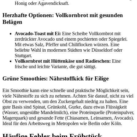
Honig oder Agavendicksaft.
Herzhafte Optionen: Vollkornbrot mit gesunden
Belägen
Avocado-Toast mit Ei:
Eine Scheibe Vollkornbrot mit
zerdrückter Avocado und einem pochierten oder Spiegelei.
Mit etwas Salz, Pfeffer und Chiliflocken würzen. Eine
beliebte Wahl in modernen Städten wie Düsseldorf oder
Stuttgart.
Vollkornbrot mit Hüttenkäse und Radieschen:
Eine
frische und leichte Variante, die gut sättigt.
Grüne Smoothies: Nährstoffkick für Eilige
Ein Smoothie kann eine schnelle und praktische Möglichkeit sein,
viele Nährstoffe zu sich zu nehmen. Achten Sie darauf, nicht zu viel
Obst zu verwenden, um den Zuckergehalt niedrig zu halten. Eine
gute Basis sind Spinat, Grünkohl, Gurke, dazu etwas Flüssigkeit
(Wasser, ungesüßte Mandelmilch), eine Proteinquelle (Proteinpulver,
Magerquark) und gesunde Fette (Chiasamen, Leinsamen, Avocado).
Ideal für den Arbeitsweg in Metropolen wie Berlin oder Köln.
Häufige Fehler beim Frühstück