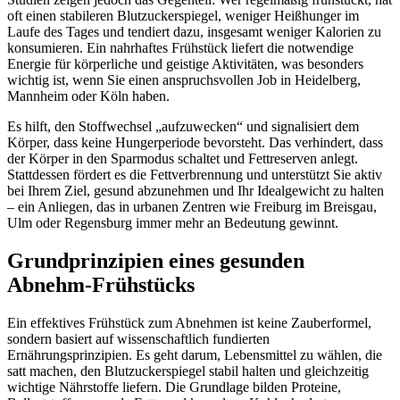
oft einen stabileren Blutzuckerspiegel, weniger Heißhunger im
Laufe des Tages und tendiert dazu, insgesamt weniger Kalorien zu
konsumieren. Ein nahrhaftes Frühstück liefert die notwendige
Energie für körperliche und geistige Aktivitäten, was besonders
wichtig ist, wenn Sie einen anspruchsvollen Job in Heidelberg,
Mannheim oder Köln haben.
Es hilft, den Stoffwechsel „aufzuwecken“ und signalisiert dem
Körper, dass keine Hungerperiode bevorsteht. Das verhindert, dass
der Körper in den Sparmodus schaltet und Fettreserven anlegt.
Stattdessen fördert es die Fettverbrennung und unterstützt Sie aktiv
bei Ihrem Ziel, gesund abzunehmen und Ihr Idealgewicht zu halten
– ein Anliegen, das in urbanen Zentren wie Freiburg im Breisgau,
Ulm oder Regensburg immer mehr an Bedeutung gewinnt.
Grundprinzipien eines gesunden
Abnehm-Frühstücks
Ein effektives Frühstück zum Abnehmen ist keine Zauberformel,
sondern basiert auf wissenschaftlich fundierten
Ernährungsprinzipien. Es geht darum, Lebensmittel zu wählen, die
satt machen, den Blutzuckerspiegel stabil halten und gleichzeitig
wichtige Nährstoffe liefern. Die Grundlage bilden Proteine,