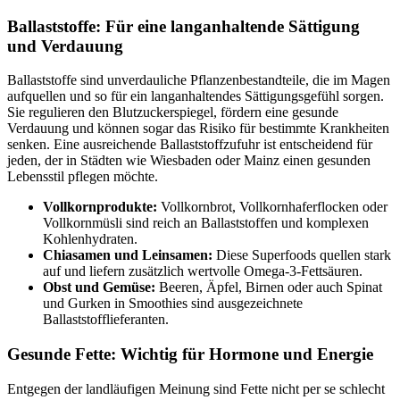
Ballaststoffe: Für eine langanhaltende Sättigung
und Verdauung
Ballaststoffe sind unverdauliche Pflanzenbestandteile, die im Magen
aufquellen und so für ein langanhaltendes Sättigungsgefühl sorgen.
Sie regulieren den Blutzuckerspiegel, fördern eine gesunde
Verdauung und können sogar das Risiko für bestimmte Krankheiten
senken. Eine ausreichende Ballaststoffzufuhr ist entscheidend für
jeden, der in Städten wie Wiesbaden oder Mainz einen gesunden
Lebensstil pflegen möchte.
Vollkornprodukte:
Vollkornbrot, Vollkornhaferflocken oder
Vollkornmüsli sind reich an Ballaststoffen und komplexen
Kohlenhydraten.
Chiasamen und Leinsamen:
Diese Superfoods quellen stark
auf und liefern zusätzlich wertvolle Omega-3-Fettsäuren.
Obst und Gemüse:
Beeren, Äpfel, Birnen oder auch Spinat
und Gurken in Smoothies sind ausgezeichnete
Ballaststofflieferanten.
Gesunde Fette: Wichtig für Hormone und Energie
Entgegen der landläufigen Meinung sind Fette nicht per se schlecht