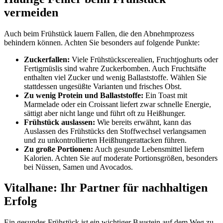
vermeiden
Auch beim Frühstück lauern Fallen, die den Abnehmprozess
behindern können. Achten Sie besonders auf folgende Punkte:
Zuckerfallen:
Viele Frühstückscerealien, Fruchtjoghurts oder
Fertigmüslis sind wahre Zuckerbomben. Auch Fruchtsäfte
enthalten viel Zucker und wenig Ballaststoffe. Wählen Sie
stattdessen ungesüßte Varianten und frisches Obst.
Zu wenig Protein und Ballaststoffe:
Ein Toast mit
Marmelade oder ein Croissant liefert zwar schnelle Energie,
sättigt aber nicht lange und führt oft zu Heißhunger.
Frühstück auslassen:
Wie bereits erwähnt, kann das
Auslassen des Frühstücks den Stoffwechsel verlangsamen
und zu unkontrollierten Heißhungerattacken führen.
Zu große Portionen:
Auch gesunde Lebensmittel liefern
Kalorien. Achten Sie auf moderate Portionsgrößen, besonders
bei Nüssen, Samen und Avocados.
Vitalhane: Ihr Partner für nachhaltigen
Erfolg
Ein gesundes Frühstück ist ein wichtiger Baustein auf dem Weg zu