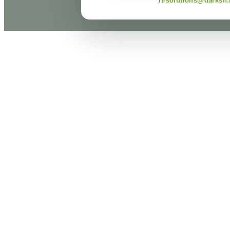
it-solutions@darksn.