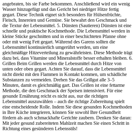
angebraten, bis sie Farbe bekommen. Anschließend wird ein wenig
Wasser hinzugefügt und das Gericht bei niedriger Hitze fertig
gegart. Diese Technik eignet sich besonders für Hülsenfrüchte,
Fleisch, Innereien und Gemüse. Sie bewahrt den Geschmack und
die Textur der Lebensmittel. 5. Dünsten (Sautieren) Dünsten ist eine
schnelle und praktische Kochmethode. Die Lebensmittel werden in
kleine Stücke geschnitten und in einer beschichteten Pfanne ohne
oder mit wenig Fett gegart. Während des Garens sollten die
Lebensmittel kontinuierlich umgerührt werden, um eine
gleichmäßige Hitzeverteilung zu gewährleisten. Diese Methode trägt
dazu bei, dass Vitamine und Mineralstoffe besser erhalten bleiben. 6.
Grillen Beim Grillen werden die Lebensmittel durch Hitze von
unten oder oben gegart. Achten Sie darauf, dass die Lebensmittel
nicht direkt mit den Flammen in Kontakt kommen, um schädliche
Substanzen zu vermeiden. Drehen Sie das Grillgut alle 3–5
Minuten, damit es gleichmäßig gart. Das Grillen ist eine fettarme
Methode, die den Geschmack der Speisen intensiviert. Für eine
gesunde Ernährung reicht es nicht aus, nur die richtigen
Lebensmittel auszuwählen – auch die richtige Zubereitung spielt
eine entscheidende Rolle. Indem Sie diese gesunden Kochmethoden
in Ihre Küche integrieren, können Sie sowohl Ihre Gesundheit
fördern als auch schmackhafte Gerichte zaubern. Denken Sie daran:
Mit jeder gesund zubereiteten Mahlzeit machen Sie einen Schritt in
Richtung eines gesünderen Lebensstils!