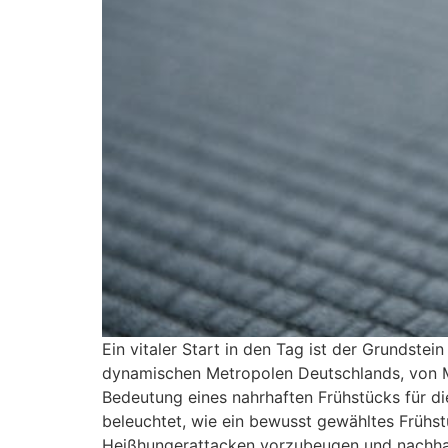
Ein vitaler Start in den Tag ist der Grundste
dynamischen Metropolen Deutschlands, von Mü
Bedeutung eines nahrhaften Frühstücks für di
beleuchtet, wie ein bewusst gewähltes Frühst
Heißhungerattacken vorzubeugen und nachhalt