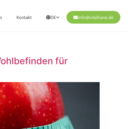
s
Kontakt
DE
info@vitalhane.de
hlbefinden für