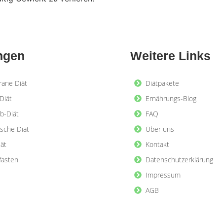
ngen
Weitere Links
rane Diät
Diätpakete
Diät
Ernährungs-Blog
b-Diät
FAQ
ische Diät
Über uns
iät
Kontakt
lfasten
Datenschutzerklärung
Impressum
AGB