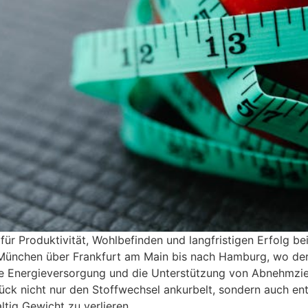
in für Produktivität, Wohlbefinden und langfristigen Erfol
nchen über Frankfurt am Main bis nach Hamburg, wo der Al
e Energieversorgung und die Unterstützung von Abnehmziele
ück nicht nur den Stoffwechsel ankurbelt, sondern auch en
ig Gewicht zu verlieren.