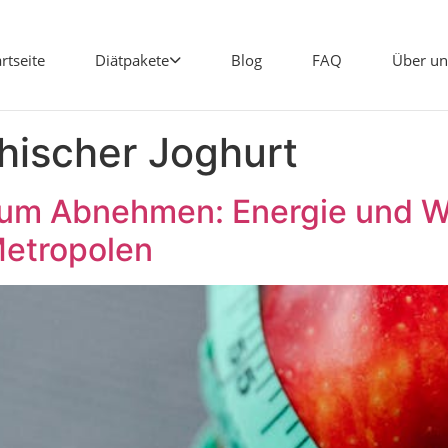
artseite
Diätpakete
Blog
FAQ
Über un
hischer Joghurt
um Abnehmen: Energie und Wo
etropolen