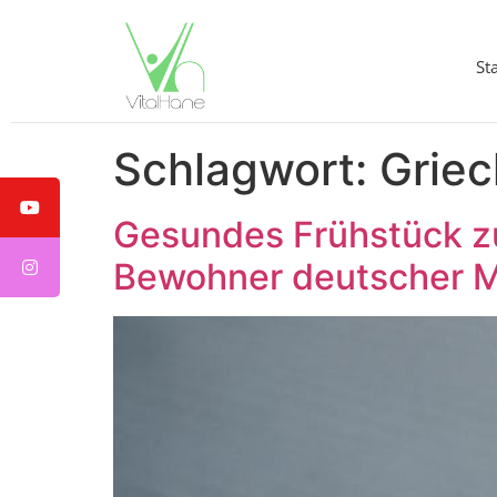
St
Schlagwort:
Griec
Gesundes Frühstück z
Bewohner deutscher M