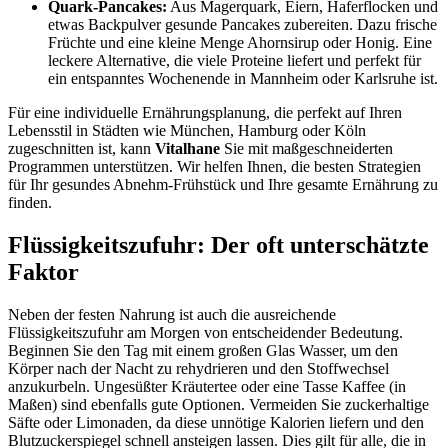
Quark-Pancakes:
Aus Magerquark, Eiern, Haferflocken und
etwas Backpulver gesunde Pancakes zubereiten. Dazu frische
Früchte und eine kleine Menge Ahornsirup oder Honig. Eine
leckere Alternative, die viele Proteine liefert und perfekt für
ein entspanntes Wochenende in Mannheim oder Karlsruhe ist.
Für eine individuelle Ernährungsplanung, die perfekt auf Ihren
Lebensstil in Städten wie München, Hamburg oder Köln
zugeschnitten ist, kann
Vitalhane
Sie mit maßgeschneiderten
Programmen unterstützen. Wir helfen Ihnen, die besten Strategien
für Ihr gesundes Abnehm-Frühstück und Ihre gesamte Ernährung zu
finden.
Flüssigkeitszufuhr: Der oft unterschätzte
Faktor
Neben der festen Nahrung ist auch die ausreichende
Flüssigkeitszufuhr am Morgen von entscheidender Bedeutung.
Beginnen Sie den Tag mit einem großen Glas Wasser, um den
Körper nach der Nacht zu rehydrieren und den Stoffwechsel
anzukurbeln. Ungesüßter Kräutertee oder eine Tasse Kaffee (in
Maßen) sind ebenfalls gute Optionen. Vermeiden Sie zuckerhaltige
Säfte oder Limonaden, da diese unnötige Kalorien liefern und den
Blutzuckerspiegel schnell ansteigen lassen. Dies gilt für alle, die in