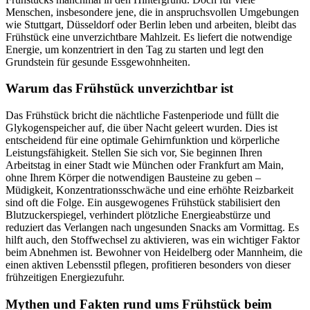
Menschen, insbesondere jene, die in anspruchsvollen Umgebungen
wie Stuttgart, Düsseldorf oder Berlin leben und arbeiten, bleibt das
Frühstück eine unverzichtbare Mahlzeit. Es liefert die notwendige
Energie, um konzentriert in den Tag zu starten und legt den
Grundstein für gesunde Essgewohnheiten.
Warum das Frühstück unverzichtbar ist
Das Frühstück bricht die nächtliche Fastenperiode und füllt die
Glykogenspeicher auf, die über Nacht geleert wurden. Dies ist
entscheidend für eine optimale Gehirnfunktion und körperliche
Leistungsfähigkeit. Stellen Sie sich vor, Sie beginnen Ihren
Arbeitstag in einer Stadt wie München oder Frankfurt am Main,
ohne Ihrem Körper die notwendigen Bausteine zu geben –
Müdigkeit, Konzentrationsschwäche und eine erhöhte Reizbarkeit
sind oft die Folge. Ein ausgewogenes Frühstück stabilisiert den
Blutzuckerspiegel, verhindert plötzliche Energieabstürze und
reduziert das Verlangen nach ungesunden Snacks am Vormittag. Es
hilft auch, den Stoffwechsel zu aktivieren, was ein wichtiger Faktor
beim Abnehmen ist. Bewohner von Heidelberg oder Mannheim, die
einen aktiven Lebensstil pflegen, profitieren besonders von dieser
frühzeitigen Energiezufuhr.
Mythen und Fakten rund ums Frühstück beim