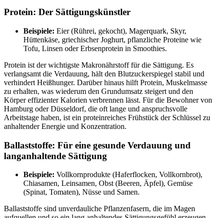
Protein: Der Sättigungskünstler
Beispiele:
Eier (Rührei, gekocht), Magerquark, Skyr,
Hüttenkäse, griechischer Joghurt, pflanzliche Proteine wie
Tofu, Linsen oder Erbsenprotein in Smoothies.
Protein ist der wichtigste Makronährstoff für die Sättigung. Es
verlangsamt die Verdauung, hält den Blutzuckerspiegel stabil und
verhindert Heißhunger. Darüber hinaus hilft Protein, Muskelmasse
zu erhalten, was wiederum den Grundumsatz steigert und den
Körper effizienter Kalorien verbrennen lässt. Für die Bewohner von
Hamburg oder Düsseldorf, die oft lange und anspruchsvolle
Arbeitstage haben, ist ein proteinreiches Frühstück der Schlüssel zu
anhaltender Energie und Konzentration.
Ballaststoffe: Für eine gesunde Verdauung und
langanhaltende Sättigung
Beispiele:
Vollkornprodukte (Haferflocken, Vollkornbrot),
Chiasamen, Leinsamen, Obst (Beeren, Äpfel), Gemüse
(Spinat, Tomaten), Nüsse und Samen.
Ballaststoffe sind unverdauliche Pflanzenfasern, die im Magen
aufquellen und so ein lang anhaltendes Sättigungsgefühl erzeugen.