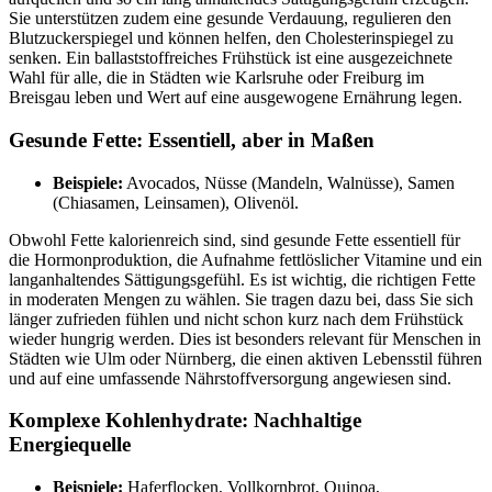
Sie unterstützen zudem eine gesunde Verdauung, regulieren den
Blutzuckerspiegel und können helfen, den Cholesterinspiegel zu
senken. Ein ballaststoffreiches Frühstück ist eine ausgezeichnete
Wahl für alle, die in Städten wie Karlsruhe oder Freiburg im
Breisgau leben und Wert auf eine ausgewogene Ernährung legen.
Gesunde Fette: Essentiell, aber in Maßen
Beispiele:
Avocados, Nüsse (Mandeln, Walnüsse), Samen
(Chiasamen, Leinsamen), Olivenöl.
Obwohl Fette kalorienreich sind, sind gesunde Fette essentiell für
die Hormonproduktion, die Aufnahme fettlöslicher Vitamine und ein
langanhaltendes Sättigungsgefühl. Es ist wichtig, die richtigen Fette
in moderaten Mengen zu wählen. Sie tragen dazu bei, dass Sie sich
länger zufrieden fühlen und nicht schon kurz nach dem Frühstück
wieder hungrig werden. Dies ist besonders relevant für Menschen in
Städten wie Ulm oder Nürnberg, die einen aktiven Lebensstil führen
und auf eine umfassende Nährstoffversorgung angewiesen sind.
Komplexe Kohlenhydrate: Nachhaltige
Energiequelle
Beispiele:
Haferflocken, Vollkornbrot, Quinoa,