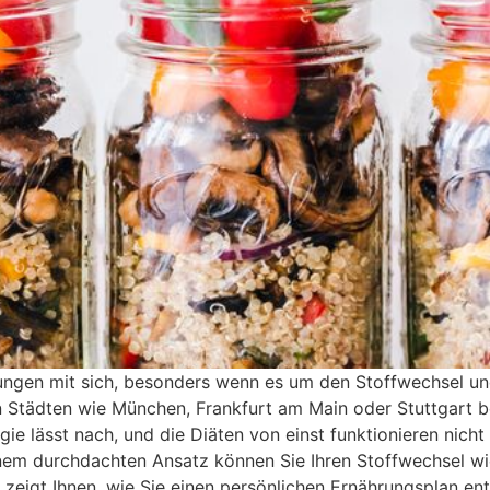
ungen mit sich, besonders wenn es um den Stoffwechsel un
 Städten wie München, Frankfurt am Main oder Stuttgart be
rgie lässt nach, und die Diäten von einst funktionieren nich
nem durchdachten Ansatz können Sie Ihren Stoffwechsel wie
l zeigt Ihnen, wie Sie einen persönlichen Ernährungsplan ent