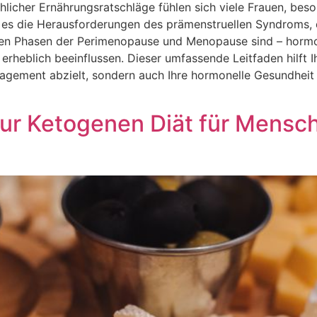
chlicher Ernährungsratschläge fühlen sich viele Frauen, bes
Ob es die Herausforderungen des prämenstruellen Syndroms
exen Phasen der Perimenopause und Menopause sind – horm
rheblich beeinflussen. Dieser umfassende Leitfaden hilft I
agement abzielt, sondern auch Ihre hormonelle Gesundheit 
ur Ketogenen Diät für Mensche