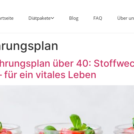
artseite
Diätpakete
Blog
FAQ
Über un
hrungsplan
ährungsplan über 40: Stoffwe
für ein vitales Leben