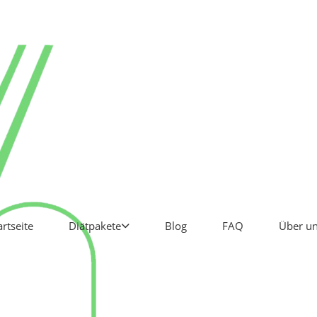
artseite
Diätpakete
Blog
FAQ
Über u