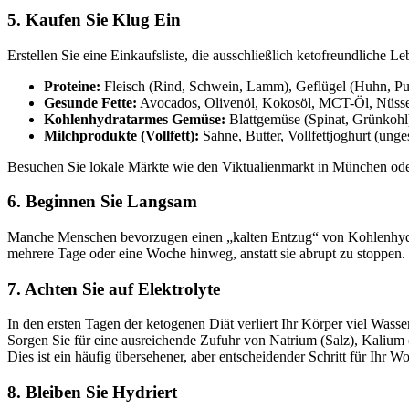
5. Kaufen Sie Klug Ein
Erstellen Sie eine Einkaufsliste, die ausschließlich ketofreundliche L
Proteine:
Fleisch (Rind, Schwein, Lamm), Geflügel (Huhn, Pute
Gesunde Fette:
Avocados, Olivenöl, Kokosöl, MCT-Öl, Nüsse 
Kohlenhydratarmes Gemüse:
Blattgemüse (Spinat, Grünkohl)
Milchprodukte (Vollfett):
Sahne, Butter, Vollfettjoghurt (unge
Besuchen Sie lokale Märkte wie den Viktualienmarkt in München oder 
6. Beginnen Sie Langsam
Manche Menschen bevorzugen einen „kalten Entzug“ von Kohlenhydraten
mehrere Tage oder eine Woche hinweg, anstatt sie abrupt zu stoppen
7. Achten Sie auf Elektrolyte
In den ersten Tagen der ketogenen Diät verliert Ihr Körper viel Wa
Sorgen Sie für eine ausreichende Zufuhr von Natrium (Salz), Kalium 
Dies ist ein häufig übersehener, aber entscheidender Schritt für Ihr
8. Bleiben Sie Hydriert