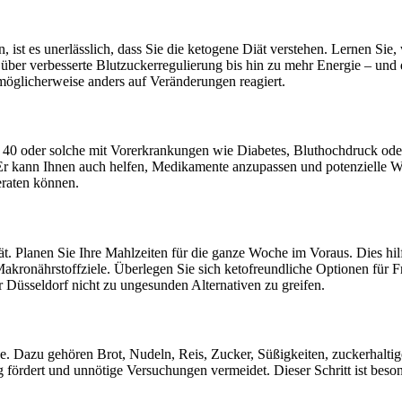
 ist es unerlässlich, dass Sie die ketogene Diät verstehen. Lernen Si
t über verbesserte Blutzuckerregulierung bis hin zu mehr Energie – und 
möglicherweise anders auf Veränderungen reagiert.
ber 40 oder solche mit Vorerkrankungen wie Diabetes, Bluthochdruck oder
st. Er kann Ihnen auch helfen, Medikamente anzupassen und potenzielle
eraten können.
. Planen Sie Ihre Mahlzeiten für die ganze Woche im Voraus. Dies hilft
 Makronährstoffziele. Überlegen Sie sich ketofreundliche Optionen für
 Düsseldorf nicht zu ungesunden Alternativen zu greifen.
e. Dazu gehören Brot, Nudeln, Reis, Zucker, Süßigkeiten, zuckerhaltig
lg fördert und unnötige Versuchungen vermeidet. Dieser Schritt ist bes