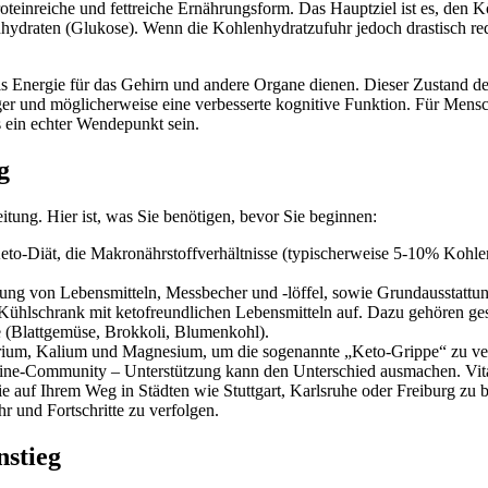
roteinreiche und fettreiche Ernährungsform. Das Hauptziel ist es, den 
draten (Glukose). Wenn die Kohlenhydratzufuhr jedoch drastisch reduzi
 Energie für das Gehirn und andere Organe dienen. Dieser Zustand der
ger und möglicherweise eine verbesserte kognitive Funktion. Für Mensc
 ein echter Wendepunkt sein.
g
eitung. Hier ist, was Sie benötigen, bevor Sie beginnen:
eto-Diät, die Makronährstoffverhältnisse (typischerweise 5-10% Kohle
 von Lebensmitteln, Messbecher und -löffel, sowie Grundausstattung
Kühlschrank mit ketofreundlichen Lebensmitteln auf. Dazu gehören ge
e (Blattgemüse, Brokkoli, Blumenkohl).
rium, Kalium und Magnesium, um die sogenannte „Keto-Grippe“ zu ver
line-Community – Unterstützung kann den Unterschied ausmachen. Vit
ie auf Ihrem Weg in Städten wie Stuttgart, Karlsruhe oder Freiburg zu b
 und Fortschritte zu verfolgen.
nstieg