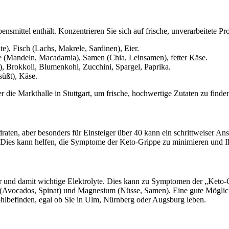
ebensmittel enthält. Konzentrieren Sie sich auf frische, unverarbeitete 
), Fisch (Lachs, Makrele, Sardinen), Eier.
(Mandeln, Macadamia), Samen (Chia, Leinsamen), fetter Käse.
, Brokkoli, Blumenkohl, Zucchini, Spargel, Paprika.
süßt), Käse.
die Markthalle in Stuttgart, um frische, hochwertige Zutaten zu finde
, aber besonders für Einsteiger über 40 kann ein schrittweiser Ansat
. Dies kann helfen, die Symptome der Keto-Grippe zu minimieren und I
sser und damit wichtige Elektrolyte. Dies kann zu Symptomen der „Keto
(Avocados, Spinat) und Magnesium (Nüsse, Samen). Eine gute Möglichke
 Wohlbefinden, egal ob Sie in Ulm, Nürnberg oder Augsburg leben.