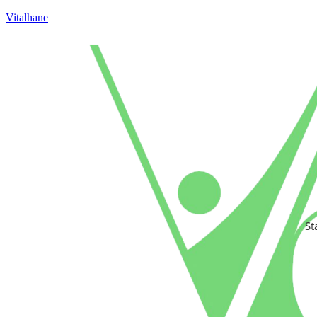
Vitalhane
St