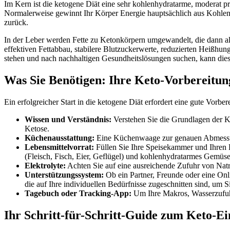
Im Kern ist die ketogene Diät eine sehr kohlenhydratarme, moderat p
Normalerweise gewinnt Ihr Körper Energie hauptsächlich aus Kohlenhy
zurück.
In der Leber werden Fette zu Ketonkörpern umgewandelt, die dann als
effektiven Fettabbau, stabilere Blutzuckerwerte, reduzierten Heißhun
stehen und nach nachhaltigen Gesundheitslösungen suchen, kann dies
Was Sie Benötigen: Ihre Keto-Vorbereitun
Ein erfolgreicher Start in die ketogene Diät erfordert eine gute Vorber
Wissen und Verständnis:
Verstehen Sie die Grundlagen der K
Ketose.
Küchenausstattung:
Eine Küchenwaage zur genauen Abmessung
Lebensmittelvorrat:
Füllen Sie Ihre Speisekammer und Ihren 
(Fleisch, Fisch, Eier, Geflügel) und kohlenhydratarmes Gemüs
Elektrolyte:
Achten Sie auf eine ausreichende Zufuhr von Nat
Unterstützungssystem:
Ob ein Partner, Freunde oder eine On
die auf Ihre individuellen Bedürfnisse zugeschnitten sind, um S
Tagebuch oder Tracking-App:
Um Ihre Makros, Wasserzufuhr
Ihr Schritt-für-Schritt-Guide zum Keto-Ei