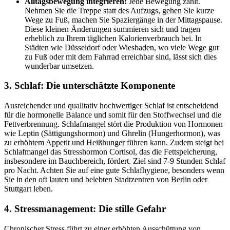
Alltagsbewegung integrieren:
Jede Bewegung zählt.
Nehmen Sie die Treppe statt des Aufzugs, gehen Sie kurze
Wege zu Fuß, machen Sie Spaziergänge in der Mittagspause.
Diese kleinen Änderungen summieren sich und tragen
erheblich zu Ihrem täglichen Kalorienverbrauch bei. In
Städten wie Düsseldorf oder Wiesbaden, wo viele Wege gut
zu Fuß oder mit dem Fahrrad erreichbar sind, lässt sich dies
wunderbar umsetzen.
3. Schlaf: Die unterschätzte Komponente
Ausreichender und qualitativ hochwertiger Schlaf ist entscheidend
für die hormonelle Balance und somit für den Stoffwechsel und die
Fettverbrennung. Schlafmangel stört die Produktion von Hormonen
wie Leptin (Sättigungshormon) und Ghrelin (Hungerhormon), was
zu erhöhtem Appetit und Heißhunger führen kann. Zudem steigt bei
Schlafmangel das Stresshormon Cortisol, das die Fettspeicherung,
insbesondere im Bauchbereich, fördert. Ziel sind 7-9 Stunden Schlaf
pro Nacht. Achten Sie auf eine gute Schlafhygiene, besonders wenn
Sie in den oft lauten und belebten Stadtzentren von Berlin oder
Stuttgart leben.
4. Stressmanagement: Die stille Gefahr
Chronischer Stress führt zu einer erhöhten Ausschüttung von