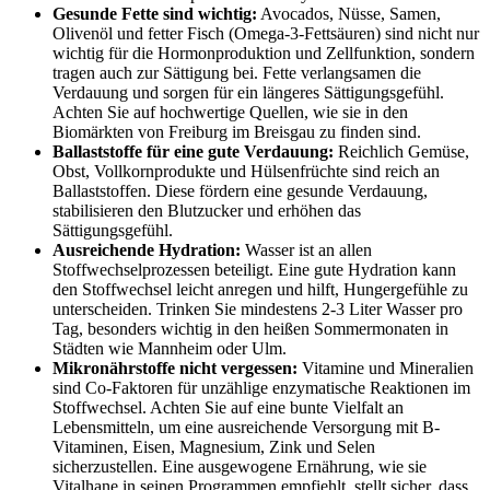
Gesunde Fette sind wichtig:
Avocados, Nüsse, Samen,
Olivenöl und fetter Fisch (Omega-3-Fettsäuren) sind nicht nur
wichtig für die Hormonproduktion und Zellfunktion, sondern
tragen auch zur Sättigung bei. Fette verlangsamen die
Verdauung und sorgen für ein längeres Sättigungsgefühl.
Achten Sie auf hochwertige Quellen, wie sie in den
Biomärkten von Freiburg im Breisgau zu finden sind.
Ballaststoffe für eine gute Verdauung:
Reichlich Gemüse,
Obst, Vollkornprodukte und Hülsenfrüchte sind reich an
Ballaststoffen. Diese fördern eine gesunde Verdauung,
stabilisieren den Blutzucker und erhöhen das
Sättigungsgefühl.
Ausreichende Hydration:
Wasser ist an allen
Stoffwechselprozessen beteiligt. Eine gute Hydration kann
den Stoffwechsel leicht anregen und hilft, Hungergefühle zu
unterscheiden. Trinken Sie mindestens 2-3 Liter Wasser pro
Tag, besonders wichtig in den heißen Sommermonaten in
Städten wie Mannheim oder Ulm.
Mikronährstoffe nicht vergessen:
Vitamine und Mineralien
sind Co-Faktoren für unzählige enzymatische Reaktionen im
Stoffwechsel. Achten Sie auf eine bunte Vielfalt an
Lebensmitteln, um eine ausreichende Versorgung mit B-
Vitaminen, Eisen, Magnesium, Zink und Selen
sicherzustellen. Eine ausgewogene Ernährung, wie sie
Vitalhane in seinen Programmen empfiehlt, stellt sicher, dass