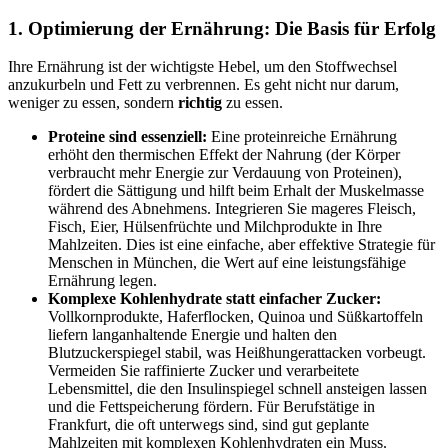
1. Optimierung der Ernährung: Die Basis für Erfolg
Ihre Ernährung ist der wichtigste Hebel, um den Stoffwechsel
anzukurbeln und Fett zu verbrennen. Es geht nicht nur darum,
weniger zu essen, sondern
richtig
zu essen.
Proteine sind essenziell:
Eine proteinreiche Ernährung
erhöht den thermischen Effekt der Nahrung (der Körper
verbraucht mehr Energie zur Verdauung von Proteinen),
fördert die Sättigung und hilft beim Erhalt der Muskelmasse
während des Abnehmens. Integrieren Sie mageres Fleisch,
Fisch, Eier, Hülsenfrüchte und Milchprodukte in Ihre
Mahlzeiten. Dies ist eine einfache, aber effektive Strategie für
Menschen in München, die Wert auf eine leistungsfähige
Ernährung legen.
Komplexe Kohlenhydrate statt einfacher Zucker:
Vollkornprodukte, Haferflocken, Quinoa und Süßkartoffeln
liefern langanhaltende Energie und halten den
Blutzuckerspiegel stabil, was Heißhungerattacken vorbeugt.
Vermeiden Sie raffinierte Zucker und verarbeitete
Lebensmittel, die den Insulinspiegel schnell ansteigen lassen
und die Fettspeicherung fördern. Für Berufstätige in
Frankfurt, die oft unterwegs sind, sind gut geplante
Mahlzeiten mit komplexen Kohlenhydraten ein Muss.