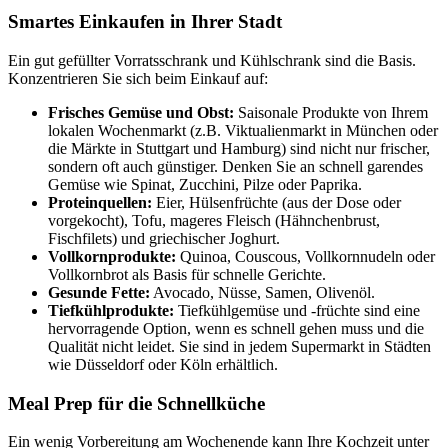
Smartes Einkaufen in Ihrer Stadt
Ein gut gefüllter Vorratsschrank und Kühlschrank sind die Basis.
Konzentrieren Sie sich beim Einkauf auf:
Frisches Gemüse und Obst:
Saisonale Produkte von Ihrem
lokalen Wochenmarkt (z.B. Viktualienmarkt in München oder
die Märkte in Stuttgart und Hamburg) sind nicht nur frischer,
sondern oft auch günstiger. Denken Sie an schnell garendes
Gemüse wie Spinat, Zucchini, Pilze oder Paprika.
Proteinquellen:
Eier, Hülsenfrüchte (aus der Dose oder
vorgekocht), Tofu, mageres Fleisch (Hähnchenbrust,
Fischfilets) und griechischer Joghurt.
Vollkornprodukte:
Quinoa, Couscous, Vollkornnudeln oder
Vollkornbrot als Basis für schnelle Gerichte.
Gesunde Fette:
Avocado, Nüsse, Samen, Olivenöl.
Tiefkühlprodukte:
Tiefkühlgemüse und -früchte sind eine
hervorragende Option, wenn es schnell gehen muss und die
Qualität nicht leidet. Sie sind in jedem Supermarkt in Städten
wie Düsseldorf oder Köln erhältlich.
Meal Prep für die Schnellküche
Ein wenig Vorbereitung am Wochenende kann Ihre Kochzeit unter