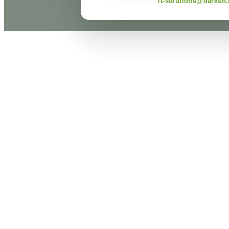
it-solutions@darksn.