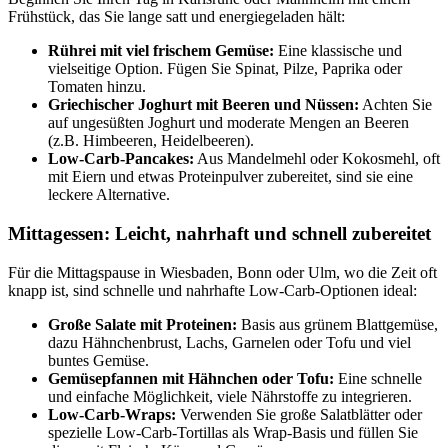
Frühstück, das Sie lange satt und energiegeladen hält:
Rührei mit viel frischem Gemüse:
Eine klassische und
vielseitige Option. Fügen Sie Spinat, Pilze, Paprika oder
Tomaten hinzu.
Griechischer Joghurt mit Beeren und Nüssen:
Achten Sie
auf ungesüßten Joghurt und moderate Mengen an Beeren
(z.B. Himbeeren, Heidelbeeren).
Low-Carb-Pancakes:
Aus Mandelmehl oder Kokosmehl, oft
mit Eiern und etwas Proteinpulver zubereitet, sind sie eine
leckere Alternative.
Mittagessen: Leicht, nahrhaft und schnell zubereitet
Für die Mittagspause in Wiesbaden, Bonn oder Ulm, wo die Zeit oft
knapp ist, sind schnelle und nahrhafte Low-Carb-Optionen ideal:
Große Salate mit Proteinen:
Basis aus grünem Blattgemüse,
dazu Hähnchenbrust, Lachs, Garnelen oder Tofu und viel
buntes Gemüse.
Gemüsepfannen mit Hähnchen oder Tofu:
Eine schnelle
und einfache Möglichkeit, viele Nährstoffe zu integrieren.
Low-Carb-Wraps:
Verwenden Sie große Salatblätter oder
spezielle Low-Carb-Tortillas als Wrap-Basis und füllen Sie