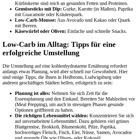
Kürbiskerne sind reich an gesunden Fetten und Proteinen.
Gemüsesticks mit Dip:
Gurke, Karotte (in Maßen), Paprika
mit Guacamole oder Kräuterquark.
Low-Carb-Mousse:
Aus Avocado und Kakao oder Quark
mit Beeren.
Käsewürfel oder Oliven:
Einfache und schnelle Snacks.
Low-Carb im Alltag: Tipps für eine
erfolgreiche Umstellung
Die Umstellung auf eine kohlenhydratarme Ernährung erfordert
anfangs etwas Planung, wird aber schnell zur Gewohnheit. Hier
sind einige Tipps, die Ihnen in Heilbronn, Ludwigsburg oder
anderen geschäftigen Städten helfen, erfolgreich zu sein:
Planung ist alles:
Nehmen Sie sich Zeit für die
Essensplanung und den Einkauf. Bereiten Sie Mahlzeiten vor
(Meal Prepping), um auch in stressigen Phasen gesunde
Optionen griffbereit zu haben.
Die richtigen Lebensmittel wählen:
Konzentrieren Sie sich
auf unverarbeitete Lebensmittel. Dazu gehören viel grünes
Blattgemüse, Brokkoli, Blumenkohl, Pilze, Paprika,
hochwertiges Fleisch, Fisch, Eier, Nüsse, Samen, Avocados
und gesunde Öle wie Oliven- oder Kokosöl.