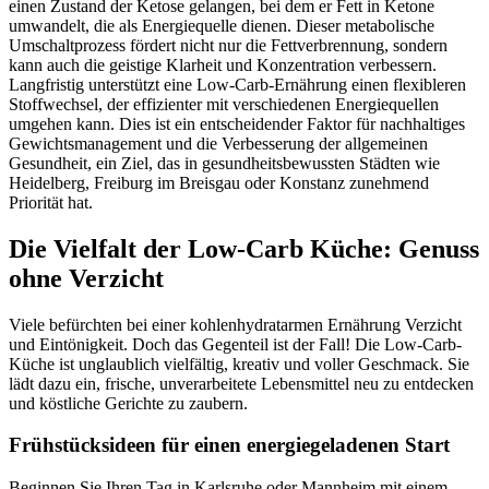
einen Zustand der Ketose gelangen, bei dem er Fett in Ketone
umwandelt, die als Energiequelle dienen. Dieser metabolische
Umschaltprozess fördert nicht nur die Fettverbrennung, sondern
kann auch die geistige Klarheit und Konzentration verbessern.
Langfristig unterstützt eine Low-Carb-Ernährung einen flexibleren
Stoffwechsel, der effizienter mit verschiedenen Energiequellen
umgehen kann. Dies ist ein entscheidender Faktor für nachhaltiges
Gewichtsmanagement und die Verbesserung der allgemeinen
Gesundheit, ein Ziel, das in gesundheitsbewussten Städten wie
Heidelberg, Freiburg im Breisgau oder Konstanz zunehmend
Priorität hat.
Die Vielfalt der Low-Carb Küche: Genuss
ohne Verzicht
Viele befürchten bei einer kohlenhydratarmen Ernährung Verzicht
und Eintönigkeit. Doch das Gegenteil ist der Fall! Die Low-Carb-
Küche ist unglaublich vielfältig, kreativ und voller Geschmack. Sie
lädt dazu ein, frische, unverarbeitete Lebensmittel neu zu entdecken
und köstliche Gerichte zu zaubern.
Frühstücksideen für einen energiegeladenen Start
Beginnen Sie Ihren Tag in Karlsruhe oder Mannheim mit einem