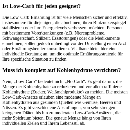
Ist Low-Carb für jeden geeignet?
Die Low-Carb-Ernährung ist für viele Menschen sicher und effektiv,
insbesondere für diejenigen, die abnehmen, ihren Blutzuckerspiegel
stabilisieren oder ihre Energielevels verbessern möchten. Personen
mit bestimmten Vorerkrankungen (z.B. Nierenprobleme,
Schwangerschaft, Stillzeit, Essstörungen) oder die Medikamente
einnehmen, sollten jedoch unbedingt vor der Umstellung einen Arzt
oder Ernährungsberater konsultieren. Vitalhane bietet hier eine
individuelle Beratung an, um die optimale Ernährungsstrategie für
Ihre spezifische Situation zu finden.
Muss ich komplett auf Kohlenhydrate verzichten?
Nein, „Low-Carb“ bedeutet nicht „No-Carb“. Es geht darum, die
Menge der Kohlenhydrate zu reduzieren und vor allem raffinierte
Kohlenhydrate (Zucker, Weißmehlprodukte) zu meiden. Die meisten
Low-Carb-Ansätze erlauben eine moderate Menge an
Kohlenhydraten aus gesunden Quellen wie Gemüse, Beeren und
Nüssen. Es gibt verschiedene Abstufungen, von sehr strengen
ketogenen Diäten bis hin zu moderaten Low-Carb-Ansätzen, die
mehr Spielraum bieten. Die genaue Menge hängt von Ihren
individuellen Zielen und Ihrem Lebensstil ab.