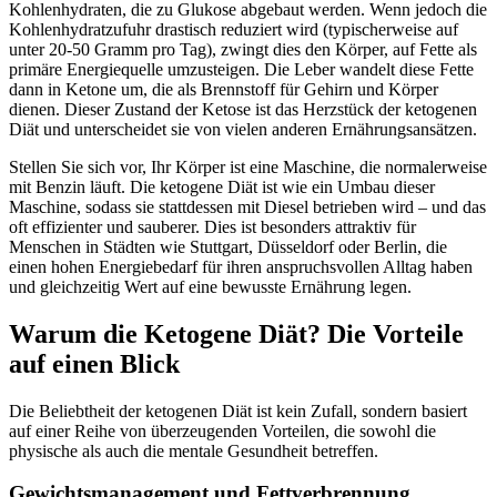
Kohlenhydraten, die zu Glukose abgebaut werden. Wenn jedoch die
Kohlenhydratzufuhr drastisch reduziert wird (typischerweise auf
unter 20-50 Gramm pro Tag), zwingt dies den Körper, auf Fette als
primäre Energiequelle umzusteigen. Die Leber wandelt diese Fette
dann in Ketone um, die als Brennstoff für Gehirn und Körper
dienen. Dieser Zustand der Ketose ist das Herzstück der ketogenen
Diät und unterscheidet sie von vielen anderen Ernährungsansätzen.
Stellen Sie sich vor, Ihr Körper ist eine Maschine, die normalerweise
mit Benzin läuft. Die ketogene Diät ist wie ein Umbau dieser
Maschine, sodass sie stattdessen mit Diesel betrieben wird – und das
oft effizienter und sauberer. Dies ist besonders attraktiv für
Menschen in Städten wie Stuttgart, Düsseldorf oder Berlin, die
einen hohen Energiebedarf für ihren anspruchsvollen Alltag haben
und gleichzeitig Wert auf eine bewusste Ernährung legen.
Warum die Ketogene Diät? Die Vorteile
auf einen Blick
Die Beliebtheit der ketogenen Diät ist kein Zufall, sondern basiert
auf einer Reihe von überzeugenden Vorteilen, die sowohl die
physische als auch die mentale Gesundheit betreffen.
Gewichtsmanagement und Fettverbrennung