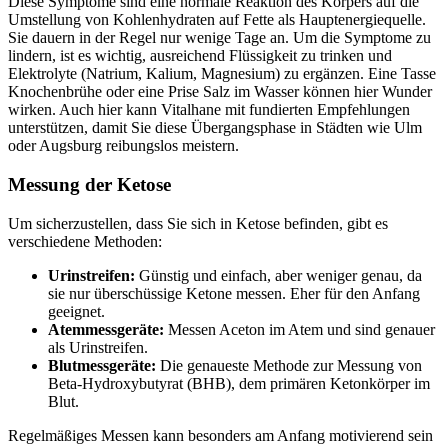
Diese Symptome sind eine normale Reaktion des Körpers auf die
Umstellung von Kohlenhydraten auf Fette als Hauptenergiequelle.
Sie dauern in der Regel nur wenige Tage an. Um die Symptome zu
lindern, ist es wichtig, ausreichend Flüssigkeit zu trinken und
Elektrolyte (Natrium, Kalium, Magnesium) zu ergänzen. Eine Tasse
Knochenbrühe oder eine Prise Salz im Wasser können hier Wunder
wirken. Auch hier kann Vitalhane mit fundierten Empfehlungen
unterstützen, damit Sie diese Übergangsphase in Städten wie Ulm
oder Augsburg reibungslos meistern.
Messung der Ketose
Um sicherzustellen, dass Sie sich in Ketose befinden, gibt es
verschiedene Methoden:
Urinstreifen:
Günstig und einfach, aber weniger genau, da
sie nur überschüssige Ketone messen. Eher für den Anfang
geeignet.
Atemmessgeräte:
Messen Aceton im Atem und sind genauer
als Urinstreifen.
Blutmessgeräte:
Die genaueste Methode zur Messung von
Beta-Hydroxybutyrat (BHB), dem primären Ketonkörper im
Blut.
Regelmäßiges Messen kann besonders am Anfang motivierend sein