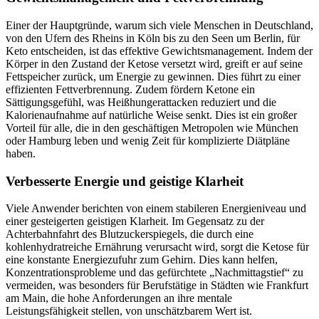
Einer der Hauptgründe, warum sich viele Menschen in Deutschland,
von den Ufern des Rheins in Köln bis zu den Seen um Berlin, für
Keto entscheiden, ist das effektive Gewichtsmanagement. Indem der
Körper in den Zustand der Ketose versetzt wird, greift er auf seine
Fettspeicher zurück, um Energie zu gewinnen. Dies führt zu einer
effizienten Fettverbrennung. Zudem fördern Ketone ein
Sättigungsgefühl, was Heißhungerattacken reduziert und die
Kalorienaufnahme auf natürliche Weise senkt. Dies ist ein großer
Vorteil für alle, die in den geschäftigen Metropolen wie München
oder Hamburg leben und wenig Zeit für komplizierte Diätpläne
haben.
Verbesserte Energie und geistige Klarheit
Viele Anwender berichten von einem stabileren Energieniveau und
einer gesteigerten geistigen Klarheit. Im Gegensatz zu der
Achterbahnfahrt des Blutzuckerspiegels, die durch eine
kohlenhydratreiche Ernährung verursacht wird, sorgt die Ketose für
eine konstante Energiezufuhr zum Gehirn. Dies kann helfen,
Konzentrationsprobleme und das gefürchtete „Nachmittagstief“ zu
vermeiden, was besonders für Berufstätige in Städten wie Frankfurt
am Main, die hohe Anforderungen an ihre mentale
Leistungsfähigkeit stellen, von unschätzbarem Wert ist.