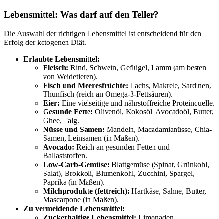
Lebensmittel: Was darf auf den Teller?
Die Auswahl der richtigen Lebensmittel ist entscheidend für den
Erfolg der ketogenen Diät.
Erlaubte Lebensmittel:
Fleisch:
Rind, Schwein, Geflügel, Lamm (am besten
von Weidetieren).
Fisch und Meeresfrüchte:
Lachs, Makrele, Sardinen,
Thunfisch (reich an Omega-3-Fettsäuren).
Eier:
Eine vielseitige und nährstoffreiche Proteinquelle.
Gesunde Fette:
Olivenöl, Kokosöl, Avocadoöl, Butter,
Ghee, Talg.
Nüsse und Samen:
Mandeln, Macadamianüsse, Chia-
Samen, Leinsamen (in Maßen).
Avocado:
Reich an gesunden Fetten und
Ballaststoffen.
Low-Carb-Gemüse:
Blattgemüse (Spinat, Grünkohl,
Salat), Brokkoli, Blumenkohl, Zucchini, Spargel,
Paprika (in Maßen).
Milchprodukte (fettreich):
Hartkäse, Sahne, Butter,
Mascarpone (in Maßen).
Zu vermeidende Lebensmittel:
Zuckerhaltige Lebensmittel:
Limonaden,