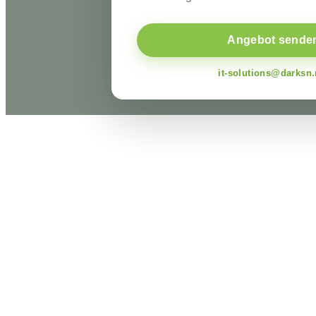
Angebot sende
it-solutions@darksn.