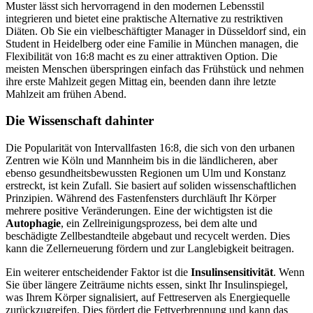
Muster lässt sich hervorragend in den modernen Lebensstil
integrieren und bietet eine praktische Alternative zu restriktiven
Diäten. Ob Sie ein vielbeschäftigter Manager in Düsseldorf sind, ein
Student in Heidelberg oder eine Familie in München managen, die
Flexibilität von 16:8 macht es zu einer attraktiven Option. Die
meisten Menschen überspringen einfach das Frühstück und nehmen
ihre erste Mahlzeit gegen Mittag ein, beenden dann ihre letzte
Mahlzeit am frühen Abend.
Die Wissenschaft dahinter
Die Popularität von Intervallfasten 16:8, die sich von den urbanen
Zentren wie Köln und Mannheim bis in die ländlicheren, aber
ebenso gesundheitsbewussten Regionen um Ulm und Konstanz
erstreckt, ist kein Zufall. Sie basiert auf soliden wissenschaftlichen
Prinzipien. Während des Fastenfensters durchläuft Ihr Körper
mehrere positive Veränderungen. Eine der wichtigsten ist die
Autophagie
, ein Zellreinigungsprozess, bei dem alte und
beschädigte Zellbestandteile abgebaut und recycelt werden. Dies
kann die Zellerneuerung fördern und zur Langlebigkeit beitragen.
Ein weiterer entscheidender Faktor ist die
Insulinsensitivität
. Wenn
Sie über längere Zeiträume nichts essen, sinkt Ihr Insulinspiegel,
was Ihrem Körper signalisiert, auf Fettreserven als Energiequelle
zurückzugreifen. Dies fördert die Fettverbrennung und kann das