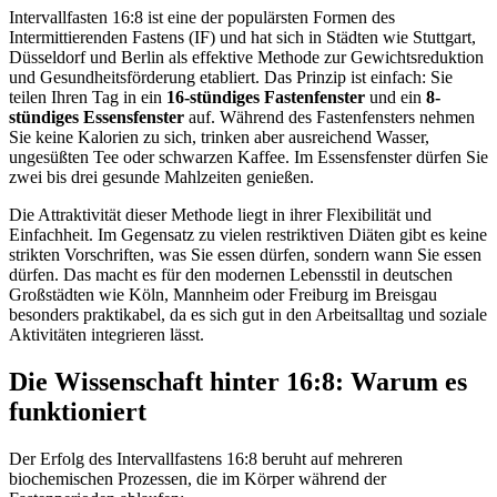
Intervallfasten 16:8 ist eine der populärsten Formen des
Intermittierenden Fastens (IF) und hat sich in Städten wie Stuttgart,
Düsseldorf und Berlin als effektive Methode zur Gewichtsreduktion
und Gesundheitsförderung etabliert. Das Prinzip ist einfach: Sie
teilen Ihren Tag in ein
16-stündiges Fastenfenster
und ein
8-
stündiges Essensfenster
auf. Während des Fastenfensters nehmen
Sie keine Kalorien zu sich, trinken aber ausreichend Wasser,
ungesüßten Tee oder schwarzen Kaffee. Im Essensfenster dürfen Sie
zwei bis drei gesunde Mahlzeiten genießen.
Die Attraktivität dieser Methode liegt in ihrer Flexibilität und
Einfachheit. Im Gegensatz zu vielen restriktiven Diäten gibt es keine
strikten Vorschriften, was Sie essen dürfen, sondern wann Sie essen
dürfen. Das macht es für den modernen Lebensstil in deutschen
Großstädten wie Köln, Mannheim oder Freiburg im Breisgau
besonders praktikabel, da es sich gut in den Arbeitsalltag und soziale
Aktivitäten integrieren lässt.
Die Wissenschaft hinter 16:8: Warum es
funktioniert
Der Erfolg des Intervallfastens 16:8 beruht auf mehreren
biochemischen Prozessen, die im Körper während der