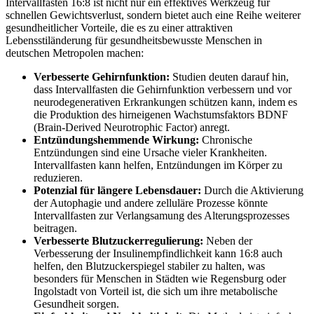
Intervallfasten 16:8 ist nicht nur ein effektives Werkzeug für
schnellen Gewichtsverlust, sondern bietet auch eine Reihe weiterer
gesundheitlicher Vorteile, die es zu einer attraktiven
Lebensstiländerung für gesundheitsbewusste Menschen in
deutschen Metropolen machen:
Verbesserte Gehirnfunktion:
Studien deuten darauf hin,
dass Intervallfasten die Gehirnfunktion verbessern und vor
neurodegenerativen Erkrankungen schützen kann, indem es
die Produktion des hirneigenen Wachstumsfaktors BDNF
(Brain-Derived Neurotrophic Factor) anregt.
Entzündungshemmende Wirkung:
Chronische
Entzündungen sind eine Ursache vieler Krankheiten.
Intervallfasten kann helfen, Entzündungen im Körper zu
reduzieren.
Potenzial für längere Lebensdauer:
Durch die Aktivierung
der Autophagie und andere zelluläre Prozesse könnte
Intervallfasten zur Verlangsamung des Alterungsprozesses
beitragen.
Verbesserte Blutzuckerregulierung:
Neben der
Verbesserung der Insulinempfindlichkeit kann 16:8 auch
helfen, den Blutzuckerspiegel stabiler zu halten, was
besonders für Menschen in Städten wie Regensburg oder
Ingolstadt von Vorteil ist, die sich um ihre metabolische
Gesundheit sorgen.