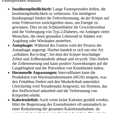
Fastenperioden ablaufen:
Insulinempfindlichkeit:
Lange Fastenperioden helfen, die
Insulinempfindlichkeit zu verbessern. Ein niedrigerer
Insulinspiegel fördert die Fettverbrennung, da der Körper auf
seine Fettreserven zurückgreifen muss, um Energie zu
gewinnen. Dies ist ein Schlüsselfaktor für Gewichtsverlust
und die Vorbeugung von Typ-2-Diabetes, ein Anliegen vieler
Menschen, die einen gesunden Lebensstil in Städten wie
Augsburg oder Wiesbaden anstreben.
Autophagie:
Während des Fastens wird der Prozess der
Autophagie angeregt. Hierbei handelt es sich um eine Art
„zelluläres Recycling“, bei dem der Körper beschädigte
Zellen und Zellbestandteile abbaut und recycelt. Dies fördert
die Zellerneuerung und kann positive Auswirkungen auf die
Langlebigkeit und die Prävention von Krankheiten haben.
Hormonelle Anpassungen:
Intervallfasten kann die
Produktion von Wachstumshormonen (HGH) steigern, was
den Fettabbau fördert und den Muskelerhalt unterstützt.
Gleichzeitig wird Noradrenalin freigesetzt, ein Hormon, das
den Stoffwechsel ankurbelt und die Verbrennung von
Körperfett erhöht.
Kaloriendefizit:
Auch wenn keine Kalorien gezählt werden,
führt die Begrenzung des Essensfensters oft automatisch zu
einer Reduzierung der gesamten Kalorienaufnahme, da