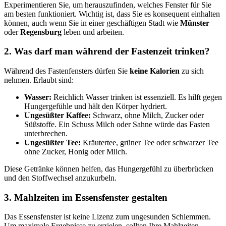
Experimentieren Sie, um herauszufinden, welches Fenster für Sie
am besten funktioniert. Wichtig ist, dass Sie es konsequent einhalten
können, auch wenn Sie in einer geschäftigen Stadt wie
Münster
oder
Regensburg
leben und arbeiten.
2. Was darf man während der Fastenzeit trinken?
Während des Fastenfensters dürfen Sie
keine Kalorien
zu sich
nehmen. Erlaubt sind:
Wasser:
Reichlich Wasser trinken ist essenziell. Es hilft gegen
Hungergefühle und hält den Körper hydriert.
Ungesüßter Kaffee:
Schwarz, ohne Milch, Zucker oder
Süßstoffe. Ein Schuss Milch oder Sahne würde das Fasten
unterbrechen.
Ungesüßter Tee:
Kräutertee, grüner Tee oder schwarzer Tee
ohne Zucker, Honig oder Milch.
Diese Getränke können helfen, das Hungergefühl zu überbrücken
und den Stoffwechsel anzukurbeln.
3. Mahlzeiten im Essensfenster gestalten
Das Essensfenster ist keine Lizenz zum ungesunden Schlemmen.
Um maximale Ergebnisse zu erzielen, sollten Ihre Mahlzeiten