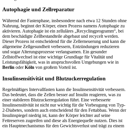
Autophagie und Zellreparatur
Während der Fastenphase, insbesondere nach etwa 12 Stunden ohne
Nahrung, beginnt der Körper, einen Prozess namens Autophagie zu
aktivieren. Autophagie ist ein zelluläres „Recyclingprogramm“, bei
dem beschädigte Zellbestandteile abgebaut und recycelt werden.
Dieser Prozess ist entscheidend für die Zellerneuerung und kann die
allgemeine Zellgesundheit verbessern, Entzündungen reduzieren
und sogar Alterungsprozesse verlangsamen. Ein gesunder
Zellstoffwechsel ist eine wichtige Grundlage für Vitalität und
Leistungsfähigkeit, was in anspruchsvollen Umgebungen wie in
Berlin
oder
Köln
von großem Vorteil ist.
Insulinsensitivität und Blutzuckerregulation
Regelmäßiges Intervallfasten kann die Insulinsensitivität verbessern.
Das bedeutet, dass die Zellen besser auf Insulin reagieren, was zu
einer stabileren Blutzuckerregulation führt. Eine verbesserte
Insulinsensitivität ist nicht nur wichtig für die Vorbeugung von Typ-
2-Diabetes, sondern auch entscheidend für den Fettabbau. Wenn der
Insulinspiegel niedrig ist, kann der Körper leichter auf seine
Fettreserven zugreifen und diese als Energiequelle nutzen. Dies ist
ein Hauptmechanismus für den Gewichtsverlust und trägt zu einem