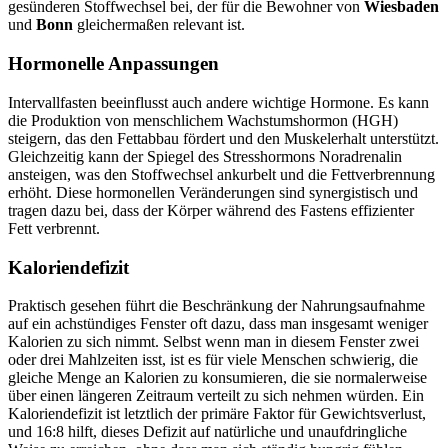
gesünderen Stoffwechsel bei, der für die Bewohner von
Wiesbaden
und
Bonn
gleichermaßen relevant ist.
Hormonelle Anpassungen
Intervallfasten beeinflusst auch andere wichtige Hormone. Es kann
die Produktion von menschlichem Wachstumshormon (HGH)
steigern, das den Fettabbau fördert und den Muskelerhalt unterstützt.
Gleichzeitig kann der Spiegel des Stresshormons Noradrenalin
ansteigen, was den Stoffwechsel ankurbelt und die Fettverbrennung
erhöht. Diese hormonellen Veränderungen sind synergistisch und
tragen dazu bei, dass der Körper während des Fastens effizienter
Fett verbrennt.
Kaloriendefizit
Praktisch gesehen führt die Beschränkung der Nahrungsaufnahme
auf ein achstündiges Fenster oft dazu, dass man insgesamt weniger
Kalorien zu sich nimmt. Selbst wenn man in diesem Fenster zwei
oder drei Mahlzeiten isst, ist es für viele Menschen schwierig, die
gleiche Menge an Kalorien zu konsumieren, die sie normalerweise
über einen längeren Zeitraum verteilt zu sich nehmen würden. Ein
Kaloriendefizit ist letztlich der primäre Faktor für Gewichtsverlust,
und 16:8 hilft, dieses Defizit auf natürliche und unaufdringliche