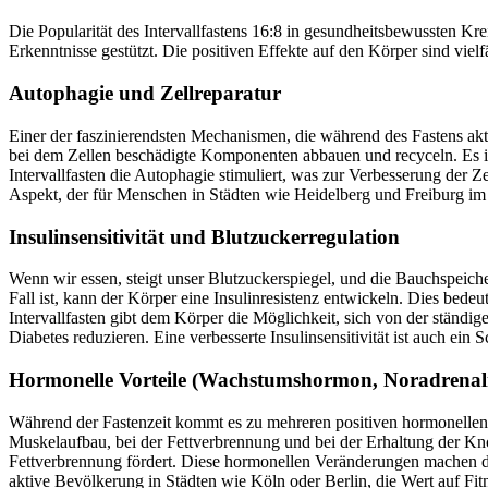
Die Popularität des Intervallfastens 16:8 in gesundheitsbewussten Kr
Erkenntnisse gestützt. Die positiven Effekte auf den Körper sind viel
Autophagie und Zellreparatur
Einer der faszinierendsten Mechanismen, die während des Fastens aktiv
bei dem Zellen beschädigte Komponenten abbauen und recyceln. Es ist 
Intervallfasten die Autophagie stimuliert, was zur Verbesserung der
Aspekt, der für Menschen in Städten wie Heidelberg und Freiburg im B
Insulinsensitivität und Blutzuckerregulation
Wenn wir essen, steigt unser Blutzuckerspiegel, und die Bauchspeichel
Fall ist, kann der Körper eine Insulinresistenz entwickeln. Dies bede
Intervallfasten gibt dem Körper die Möglichkeit, sich von der ständige
Diabetes reduzieren. Eine verbesserte Insulinsensitivität ist auch ein
Hormonelle Vorteile (Wachstumshormon, Noradrenal
Während der Fastenzeit kommt es zu mehreren positiven hormonelle
Muskelaufbau, bei der Fettverbrennung und bei der Erhaltung der Kno
Fettverbrennung fördert. Diese hormonellen Veränderungen machen den
aktive Bevölkerung in Städten wie Köln oder Berlin, die Wert auf Fitn