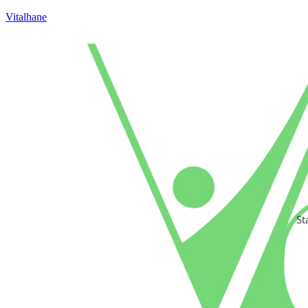
Vitalhane
St