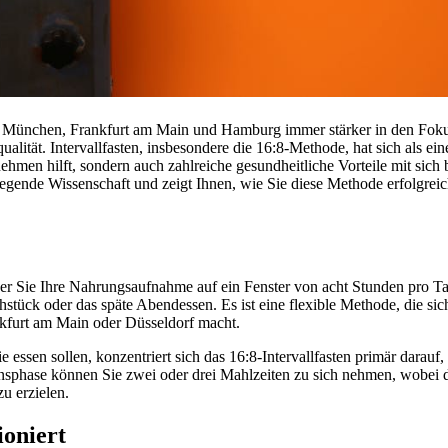
ie München, Frankfurt am Main und Hamburg immer stärker in den Foku
ät. Intervallfasten, insbesondere die 16:8-Methode, hat sich als eine ä
Abnehmen hilft, sondern auch zahlreiche gesundheitliche Vorteile mit si
deliegende Wissenschaft und zeigt Ihnen, wie Sie diese Methode erfolgrei
i der Sie Ihre Nahrungsaufnahme auf ein Fenster von acht Stunden pro T
stück oder das späte Abendessen. Es ist eine flexible Methode, die sic
nkfurt am Main oder Düsseldorf macht.
e essen sollen, konzentriert sich das 16:8-Intervallfasten primär darau
nsphase können Sie zwei oder drei Mahlzeiten zu sich nehmen, wobei de
u erzielen.
ioniert