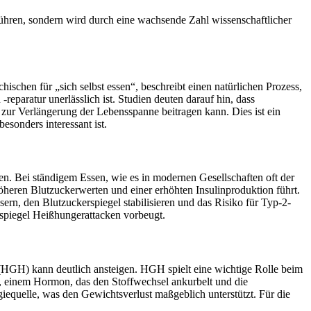
uführen, sondern wird durch eine wachsende Zahl wissenschaftlicher
ischen für „sich selbst essen“, beschreibt einen natürlichen Prozess,
eparatur unerlässlich ist. Studien deuten darauf hin, dass
zur Verlängerung der Lebensspanne beitragen kann. Dies ist ein
esonders interessant ist.
ren. Bei ständigem Essen, wie es in modernen Gesellschaften oft der
 höheren Blutzuckerwerten und einer erhöhten Insulinproduktion führt.
ssern, den Blutzuckerspiegel stabilisieren und das Risiko für Typ-2-
kerspiegel Heißhungerattacken vorbeugt.
GH) kann deutlich ansteigen. HGH spielt eine wichtige Rolle beim
n, einem Hormon, das den Stoffwechsel ankurbelt und die
iequelle, was den Gewichtsverlust maßgeblich unterstützt. Für die