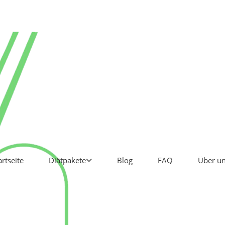
artseite
Diätpakete
Blog
FAQ
Über u