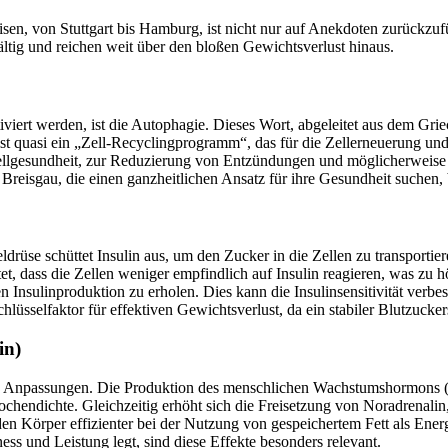
eisen, von Stuttgart bis Hamburg, ist nicht nur auf Anekdoten zurückz
fältig und reichen weit über den bloßen Gewichtsverlust hinaus.
iert werden, ist die Autophagie. Dieses Wort, abgeleitet aus dem Griech
quasi ein „Zell-Recyclingprogramm“, das für die Zellerneuerung und -r
 Zellgesundheit, zur Reduzierung von Entzündungen und möglicherweise 
reisgau, die einen ganzheitlichen Ansatz für ihre Gesundheit suchen, b
drüse schüttet Insulin aus, um den Zucker in die Zellen zu transportie
utet, dass die Zellen weniger empfindlich auf Insulin reagieren, was zu
n Insulinproduktion zu erholen. Dies kann die Insulinsensitivität verbe
 Schlüsselfaktor für effektiven Gewichtsverlust, da ein stabiler Blutzuc
in)
n Anpassungen. Die Produktion des menschlichen Wachstumshormons (H
chendichte. Gleichzeitig erhöht sich die Freisetzung von Noradrenali
 Körper effizienter bei der Nutzung von gespeichertem Fett als Energ
ess und Leistung legt, sind diese Effekte besonders relevant.