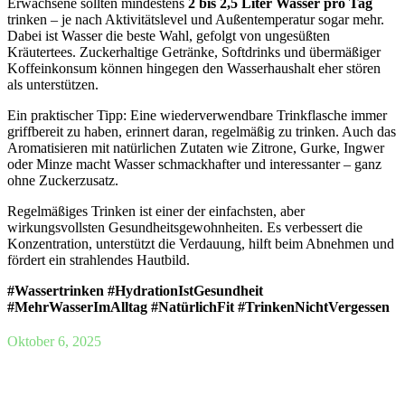
Erwachsene sollten mindestens
2 bis 2,5 Liter Wasser pro Tag
trinken – je nach Aktivitätslevel und Außentemperatur sogar mehr.
Dabei ist Wasser die beste Wahl, gefolgt von ungesüßten
Kräutertees. Zuckerhaltige Getränke, Softdrinks und übermäßiger
Koffeinkonsum können hingegen den Wasserhaushalt eher stören
als unterstützen.
Ein praktischer Tipp: Eine wiederverwendbare Trinkflasche immer
griffbereit zu haben, erinnert daran, regelmäßig zu trinken. Auch das
Aromatisieren mit natürlichen Zutaten wie Zitrone, Gurke, Ingwer
oder Minze macht Wasser schmackhafter und interessanter – ganz
ohne Zuckerzusatz.
Regelmäßiges Trinken ist einer der einfachsten, aber
wirkungsvollsten Gesundheitsgewohnheiten. Es verbessert die
Konzentration, unterstützt die Verdauung, hilft beim Abnehmen und
fördert ein strahlendes Hautbild.
#Wassertrinken #HydrationIstGesundheit
#MehrWasserImAlltag #NatürlichFit #TrinkenNichtVergessen
Oktober 6, 2025