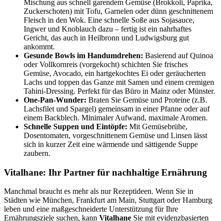
Mischung aus schnell garendem Gemüse (Brokkoli, Paprika,
Zuckerschoten) mit Tofu, Garnelen oder dünn geschnittenem
Fleisch in den Wok. Eine schnelle Soße aus Sojasauce,
Ingwer und Knoblauch dazu – fertig ist ein nahrhaftes
Gericht, das auch in Heilbronn und Ludwigsburg gut
ankommt.
Gesunde Bowls im Handumdrehen:
Basierend auf Quinoa
oder Vollkornreis (vorgekocht) schichten Sie frisches
Gemüse, Avocado, ein hartgekochtes Ei oder geräucherten
Lachs und toppen das Ganze mit Samen und einem cremigen
Tahini-Dressing. Perfekt für das Büro in Mainz oder Münster.
One-Pan-Wunder:
Braten Sie Gemüse und Proteine (z.B.
Lachsfilet und Spargel) gemeinsam in einer Pfanne oder auf
einem Backblech. Minimaler Aufwand, maximale Aromen.
Schnelle Suppen und Eintöpfe:
Mit Gemüsebrühe,
Dosentomaten, vorgeschnittenem Gemüse und Linsen lässt
sich in kurzer Zeit eine wärmende und sättigende Suppe
zaubern.
Vitalhane: Ihr Partner für nachhaltige Ernährung
Manchmal braucht es mehr als nur Rezeptideen. Wenn Sie in
Städten wie München, Frankfurt am Main, Stuttgart oder Hamburg
leben und eine maßgeschneiderte Unterstützung für Ihre
Ernährungsziele suchen, kann
Vitalhane
Sie mit evidenzbasierten