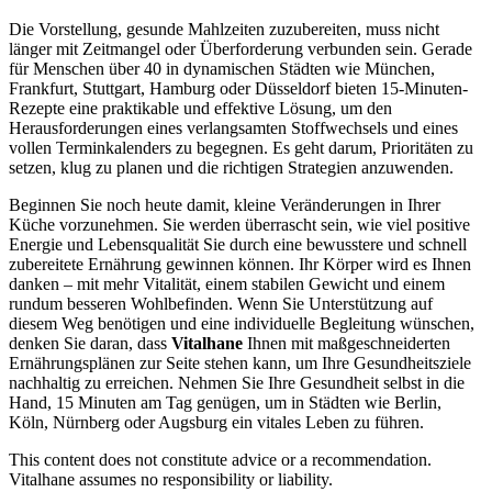
Die Vorstellung, gesunde Mahlzeiten zuzubereiten, muss nicht
länger mit Zeitmangel oder Überforderung verbunden sein. Gerade
für Menschen über 40 in dynamischen Städten wie München,
Frankfurt, Stuttgart, Hamburg oder Düsseldorf bieten 15-Minuten-
Rezepte eine praktikable und effektive Lösung, um den
Herausforderungen eines verlangsamten Stoffwechsels und eines
vollen Terminkalenders zu begegnen. Es geht darum, Prioritäten zu
setzen, klug zu planen und die richtigen Strategien anzuwenden.
Beginnen Sie noch heute damit, kleine Veränderungen in Ihrer
Küche vorzunehmen. Sie werden überrascht sein, wie viel positive
Energie und Lebensqualität Sie durch eine bewusstere und schnell
zubereitete Ernährung gewinnen können. Ihr Körper wird es Ihnen
danken – mit mehr Vitalität, einem stabilen Gewicht und einem
rundum besseren Wohlbefinden. Wenn Sie Unterstützung auf
diesem Weg benötigen und eine individuelle Begleitung wünschen,
denken Sie daran, dass
Vitalhane
Ihnen mit maßgeschneiderten
Ernährungsplänen zur Seite stehen kann, um Ihre Gesundheitsziele
nachhaltig zu erreichen. Nehmen Sie Ihre Gesundheit selbst in die
Hand, 15 Minuten am Tag genügen, um in Städten wie Berlin,
Köln, Nürnberg oder Augsburg ein vitales Leben zu führen.
This content does not constitute advice or a recommendation.
Vitalhane assumes no responsibility or liability.