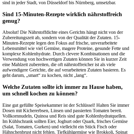
sind in jeder Stadt, von Düsseldorf bis Nürnberg, umsetzbar.
Sind 15-Minuten-Rezepte wirklich nährstoffreich
genug?
Absolut! Die Nährstoffdichte eines Gerichts hängt nicht von der
Zubereitungszeit ab, sondern von der Qualität der Zutaten. 15-
Minuten-Rezepte legen den Fokus auf frische, unverarbeitete
Lebensmittel wie viel Gemüse, magere Proteine, gesunde Fette und
komplexe Kohlenhydrate. Durch clevere Kombinationen und die
Verwendung von hochwertigen Zutaten können Sie in kurzer Zeit
eine Mahlzeit zubereiten, die oft nährstoffreicher ist als viele
aufwendigere Gerichte, die auf verarbeiteten Zutaten basieren. Es
geht darum, „smart“ zu kochen, nicht „lang“.
Welche Zutaten sollte ich immer zu Hause haben,
um schnell kochen zu können?
Eine gut gefüllte Speisekammer ist der Schlüssel! Halten Sie immer
Dosen mit Kichererbsen, Linsen und passierten Tomaten bereit.
Vollkornnudeln, Quinoa und Reis sind gute Kohlenhydratquellen.
Im Kühlschrank sollten Eier, Joghurt oder Quark, frisches Gemüse
(Salat, Tomaten, Gurken) und vielleicht ein Stück Fisch oder
Hähnchenbrust nicht fehlen. Tiefkühlgemüse wie Brokkoli, Spinat