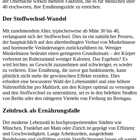
der Oberfläche wirken mehrere Faktoren, die es für Menschen über
40 erschweren, ihre Ernährungsziele zu erreichen.
Der Stoffwechsel-Wandel
Mit zunehmendem Alter, typischerweise ab Mitte 30 bis 40,
verlangsamt sich der Stoffwechsel. Dies ist ein natürlicher Prozess,
der hauptsächlich auf den altersbedingten Verlust von Muskelmasse
und hormonelle Veränderungen zurückzuführen ist. Weniger
Muskelmasse bedeutet einen geringeren Grundumsatz – der Körper
verbrennt im Ruhezustand weniger Kalorien. Das Ergebnis? Es
wird leichter, an Gewicht zuzunehmen und schwieriger, es wieder
zu verlieren. Eine Ernährung, die zuvor gut funktionierte, kann
plötzlich nicht mehr die gewünschten Effekte erzielen. Dies
erfordert eine bewusstere Wahl der Lebensmittel und eine höhere
Nährstoffdichte pro Mahlzeit, um den Körper optimal zu versorgen
und den Stoffwechsel zu unterstützen, sei es in den belebten Straßen
von Berlin oder den ruhigeren Vierteln von Freiburg im Breisgau.
Zeitdruck als Ernährungsfalle
Der moderne Lebensstil in hochprosperierenden Städten wie
München, Frankfurt am Main oder Zürich ist geprägt von Effizienz
und Geschwindigkeit. Lange Arbeitszeiten, ausgedehnte
Pendelwege und vielfältige soziale Verpflichtungen lassen oft wenig