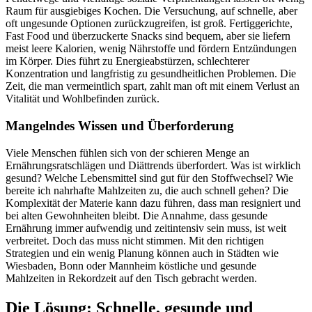
Raum für ausgiebiges Kochen. Die Versuchung, auf schnelle, aber
oft ungesunde Optionen zurückzugreifen, ist groß. Fertiggerichte,
Fast Food und überzuckerte Snacks sind bequem, aber sie liefern
meist leere Kalorien, wenig Nährstoffe und fördern Entzündungen
im Körper. Dies führt zu Energieabstürzen, schlechterer
Konzentration und langfristig zu gesundheitlichen Problemen. Die
Zeit, die man vermeintlich spart, zahlt man oft mit einem Verlust an
Vitalität und Wohlbefinden zurück.
Mangelndes Wissen und Überforderung
Viele Menschen fühlen sich von der schieren Menge an
Ernährungsratschlägen und Diättrends überfordert. Was ist wirklich
gesund? Welche Lebensmittel sind gut für den Stoffwechsel? Wie
bereite ich nahrhafte Mahlzeiten zu, die auch schnell gehen? Die
Komplexität der Materie kann dazu führen, dass man resigniert und
bei alten Gewohnheiten bleibt. Die Annahme, dass gesunde
Ernährung immer aufwendig und zeitintensiv sein muss, ist weit
verbreitet. Doch das muss nicht stimmen. Mit den richtigen
Strategien und ein wenig Planung können auch in Städten wie
Wiesbaden, Bonn oder Mannheim köstliche und gesunde
Mahlzeiten in Rekordzeit auf den Tisch gebracht werden.
Die Lösung: Schnelle, gesunde und