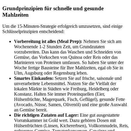
Grundprinzipien für schnelle und gesunde
Mahlzeiten
Um die 15-Minuten-Strategie erfolgreich umzusetzen, sind einige
Schlüsselprinzipien entscheidend:
Vorbereitung ist alles (Meal Prep):
Nehmen Sie sich am
Wochenende 1-2 Stunden Zeit, um Grundzutaten
vorzubereiten. Das kann das Waschen und Schneiden von
Gemüse, das Vorkochen von Quinoa oder Reis oder das
Marinieren von Proteinen umfassen. So haben Sie unter der
Woche fertige Bausteine für Ihre Mahlzeiten, egal ob Sie in
Ulm, Augsburg oder Regensburg leben.
Smartes Einkaufen:
Setzen Sie auf frische, saisonale und
unverarbeitete Lebensmittel. Nutzen Sie die Vielfalt der
lokalen Märkte in Städten wie Freiburg, Heidelberg oder
Konstanz. Halten Sie immer Proteinquellen (Eier,
Hülsenfrüchte, Magerquark, Fisch, Geflügel), gesunde Fette
(Avocado, Nüsse, Samen, Olivenöl) und eine große Auswahl
an Gemüse bereit.
Die richtigen Zutaten auf Lager:
Eine gut ausgestattete
Vorratskammer ist Gold wert. Dazu gehören Dosen mit
Hülsenfrüchten (Linsen, Kichererbsen), Vollkornnudeln, Reis,
gefrorenes Gemüse, Tomatenkonserven, Gewürze und