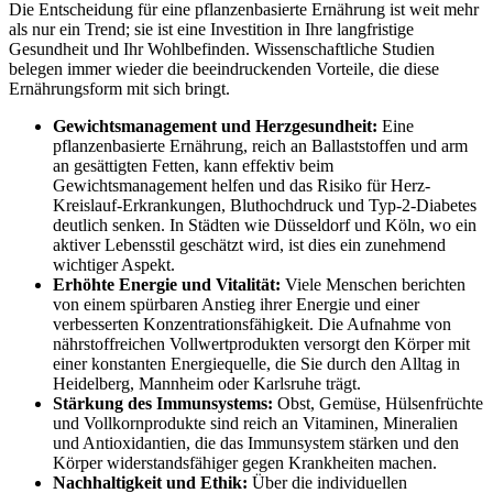
Die Entscheidung für eine pflanzenbasierte Ernährung ist weit mehr
als nur ein Trend; sie ist eine Investition in Ihre langfristige
Gesundheit und Ihr Wohlbefinden. Wissenschaftliche Studien
belegen immer wieder die beeindruckenden Vorteile, die diese
Ernährungsform mit sich bringt.
Gewichtsmanagement und Herzgesundheit:
Eine
pflanzenbasierte Ernährung, reich an Ballaststoffen und arm
an gesättigten Fetten, kann effektiv beim
Gewichtsmanagement helfen und das Risiko für Herz-
Kreislauf-Erkrankungen, Bluthochdruck und Typ-2-Diabetes
deutlich senken. In Städten wie Düsseldorf und Köln, wo ein
aktiver Lebensstil geschätzt wird, ist dies ein zunehmend
wichtiger Aspekt.
Erhöhte Energie und Vitalität:
Viele Menschen berichten
von einem spürbaren Anstieg ihrer Energie und einer
verbesserten Konzentrationsfähigkeit. Die Aufnahme von
nährstoffreichen Vollwertprodukten versorgt den Körper mit
einer konstanten Energiequelle, die Sie durch den Alltag in
Heidelberg, Mannheim oder Karlsruhe trägt.
Stärkung des Immunsystems:
Obst, Gemüse, Hülsenfrüchte
und Vollkornprodukte sind reich an Vitaminen, Mineralien
und Antioxidantien, die das Immunsystem stärken und den
Körper widerstandsfähiger gegen Krankheiten machen.
Nachhaltigkeit und Ethik:
Über die individuellen