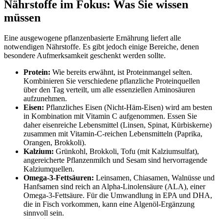
Nährstoffe im Fokus: Was Sie wissen
müssen
Eine ausgewogene pflanzenbasierte Ernährung liefert alle
notwendigen Nährstoffe. Es gibt jedoch einige Bereiche, denen
besondere Aufmerksamkeit geschenkt werden sollte.
Protein:
Wie bereits erwähnt, ist Proteinmangel selten.
Kombinieren Sie verschiedene pflanzliche Proteinquellen
über den Tag verteilt, um alle essenziellen Aminosäuren
aufzunehmen.
Eisen:
Pflanzliches Eisen (Nicht-Häm-Eisen) wird am besten
in Kombination mit Vitamin C aufgenommen. Essen Sie
daher eisenreiche Lebensmittel (Linsen, Spinat, Kürbiskerne)
zusammen mit Vitamin-C-reichen Lebensmitteln (Paprika,
Orangen, Brokkoli).
Kalzium:
Grünkohl, Brokkoli, Tofu (mit Kalziumsulfat),
angereicherte Pflanzenmilch und Sesam sind hervorragende
Kalziumquellen.
Omega-3-Fettsäuren:
Leinsamen, Chiasamen, Walnüsse und
Hanfsamen sind reich an Alpha-Linolensäure (ALA), einer
Omega-3-Fettsäure. Für die Umwandlung in EPA und DHA,
die in Fisch vorkommen, kann eine Algenöl-Ergänzung
sinnvoll sein.