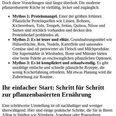
Doch diese Vorstellungen sind längst überholt. Die moderne
pflanzenbasierte Küche ist vielfältig, lecker und zugänglich.
Mythos 1: Proteinmangel.
Einer der größten Irrtümer.
Pflanzliche Proteinquellen wie Linsen, Bohnen,
Kichererbsen, Tofu, Tempeh, Seitan, Quinoa, Nüsse und
Samen sind reichlich vorhanden und decken den
Proteinbedarf problemlos ab.
Mythos 2: Es ist teuer und elitär.
Grundnahrungsmittel wie
Hülsenfrüchte, Reis, Nudeln, Kartoffeln und saisonales
Gemüse sind oft preiswerter als Fleisch und Milchprodukte.
Die Supermärkte in Wiesbaden, Bonn und Münster bieten
eine breite Palette an erschwinglichen pflanzlichen Optionen.
Mythos 3: Es ist kompliziert und zeitaufwendig.
Es gibt
unzählige einfache und schnelle pflanzliche Rezepte, die
wenig Kocherfahrung erfordern. Mit etwas Planung wird die
Zubereitung zur Routine.
Ihr einfacher Start: Schritt für Schritt
zur pflanzenbasierten Ernährung
Eine schrittweise Umstellung ist oft nachhaltiger und weniger
überwältigend. Hier sind einige praktische Schritte, die Sie in Ihrem
Alltag in Städten wie Nürnberg, Augsburg oder Regensburg