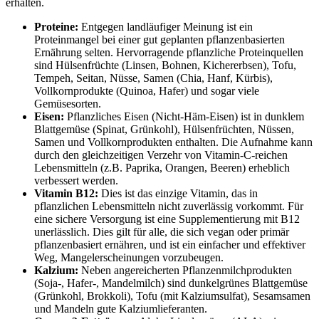
erhalten.
Proteine:
Entgegen landläufiger Meinung ist ein
Proteinmangel bei einer gut geplanten pflanzenbasierten
Ernährung selten. Hervorragende pflanzliche Proteinquellen
sind Hülsenfrüchte (Linsen, Bohnen, Kichererbsen), Tofu,
Tempeh, Seitan, Nüsse, Samen (Chia, Hanf, Kürbis),
Vollkornprodukte (Quinoa, Hafer) und sogar viele
Gemüsesorten.
Eisen:
Pflanzliches Eisen (Nicht-Häm-Eisen) ist in dunklem
Blattgemüse (Spinat, Grünkohl), Hülsenfrüchten, Nüssen,
Samen und Vollkornprodukten enthalten. Die Aufnahme kann
durch den gleichzeitigen Verzehr von Vitamin-C-reichen
Lebensmitteln (z.B. Paprika, Orangen, Beeren) erheblich
verbessert werden.
Vitamin B12:
Dies ist das einzige Vitamin, das in
pflanzlichen Lebensmitteln nicht zuverlässig vorkommt. Für
eine sichere Versorgung ist eine Supplementierung mit B12
unerlässlich. Dies gilt für alle, die sich vegan oder primär
pflanzenbasiert ernähren, und ist ein einfacher und effektiver
Weg, Mangelerscheinungen vorzubeugen.
Kalzium:
Neben angereicherten Pflanzenmilchprodukten
(Soja-, Hafer-, Mandelmilch) sind dunkelgrünes Blattgemüse
(Grünkohl, Brokkoli), Tofu (mit Kalziumsulfat), Sesamsamen
und Mandeln gute Kalziumlieferanten.