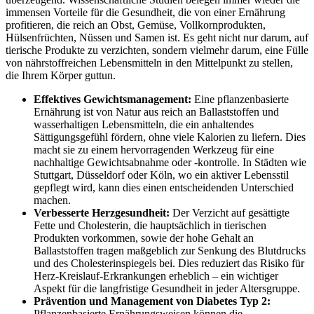
immensen Vorteile für die Gesundheit, die von einer Ernährung
profitieren, die reich an Obst, Gemüse, Vollkornprodukten,
Hülsenfrüchten, Nüssen und Samen ist. Es geht nicht nur darum, auf
tierische Produkte zu verzichten, sondern vielmehr darum, eine Fülle
von nährstoffreichen Lebensmitteln in den Mittelpunkt zu stellen,
die Ihrem Körper guttun.
Effektives Gewichtsmanagement:
Eine pflanzenbasierte
Ernährung ist von Natur aus reich an Ballaststoffen und
wasserhaltigen Lebensmitteln, die ein anhaltendes
Sättigungsgefühl fördern, ohne viele Kalorien zu liefern. Dies
macht sie zu einem hervorragenden Werkzeug für eine
nachhaltige Gewichtsabnahme oder -kontrolle. In Städten wie
Stuttgart, Düsseldorf oder Köln, wo ein aktiver Lebensstil
gepflegt wird, kann dies einen entscheidenden Unterschied
machen.
Verbesserte Herzgesundheit:
Der Verzicht auf gesättigte
Fette und Cholesterin, die hauptsächlich in tierischen
Produkten vorkommen, sowie der hohe Gehalt an
Ballaststoffen tragen maßgeblich zur Senkung des Blutdrucks
und des Cholesterinspiegels bei. Dies reduziert das Risiko für
Herz-Kreislauf-Erkrankungen erheblich – ein wichtiger
Aspekt für die langfristige Gesundheit in jeder Altersgruppe.
Prävention und Management von Diabetes Typ 2:
Pflanzenbasierte Ernährungsweisen können die