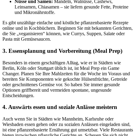
Nüsse und Samen:
Mandeln, Walnüsse, Cashews,
Leinsamen, Chiasamen – sie liefern gesunde Fette, Proteine
und Mikronährstoffe.
Es gibt unzählige einfache und köstliche pflanzenbasierte Rezepte
online und in Kochbüchern. Beginnen Sie mit bekannten Gerichten,
die Sie „veganisieren“ können, wie Currys, Suppen, Salate oder
Pasta mit Gemüsesaucen.
3. Essensplanung und Vorbereitung (Meal Prep)
Besonders in einem geschäftigen Alltag, wie er in Städten wie
Berlin, Köln oder Stuttgart üblich ist, ist Meal Prep ein Game
Changer. Planen Sie Ihre Mahlzeiten für die Woche im Voraus und
bereiten Sie Komponenten wie gekochte Hülsenfrüchte, Getreide
oder geschnittenes Gemüse vor. So haben Sie immer gesunde
Optionen griffbereit und vermeiden spontane, ungesunde
Entscheidungen.
4. Auswärts essen und soziale Anlässe meistern
Auch wenn Sie in Städten wie Mannheim, Karlsruhe oder
Wiesbaden essen gehen oder zu sozialen Anlässen eingeladen sind,
ist eine pflanzenbasierte Ernährung gut umsetzbar. Viele Restaurants
bieten inzwischen pflanzliche Gerichte an. Scheuen Sie sich nicht,