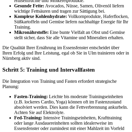
Hülsenfrüchte und Molkereiprodukte.
Gesunde Fette:
Avocados, Nüsse, Samen, Olivenöl liefern
wichtige Fettsäuren und tragen zur Sättigung bei.
Komplexe Kohlenhydrate:
Vollkornprodukte, Haferflocken,
Süßkartoffeln und Gemüse liefern nachhaltige Energie für Ihr
Training.
Mikronährstoffe:
Eine bunte Vielfalt an Obst und Gemüse
stellt sicher, dass Sie alle Vitamine und Mineralien erhalten.
Die Qualität Ihrer Ernährung im Essensfenster entscheidet über
Ihren Erfolg und Ihre Leistung, egal ob Sie in Ulm trainieren oder in
Nürnberg aktiv sind.
Schritt 5: Training und Intervallfasten
Die Integration von Training und Fasten erfordert strategische
Planung:
Fasten-Training:
Leichte bis moderate Trainingseinheiten
(z.B. lockeres Cardio, Yoga) können oft im Fastenzustand
absolviert werden. Dies kann die Fettverbrennung ankurbeln.
Achten Sie auf Elektrolyte.
Fed-Training:
Intensive Trainingseinheiten, Krafttraining
oder lange Ausdauereinheiten sollten idealerweise im
Essensfenster oder zumindest mit einer Mahlzeit im Vorfeld