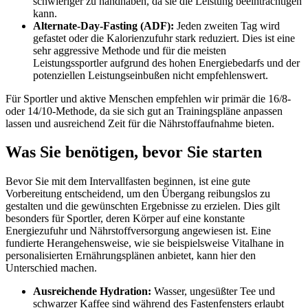
schwieriger zu handhaben, da sie die Leistung beeinträchtigen
kann.
Alternate-Day-Fasting (ADF):
Jeden zweiten Tag wird
gefastet oder die Kalorienzufuhr stark reduziert. Dies ist eine
sehr aggressive Methode und für die meisten
Leistungssportler aufgrund des hohen Energiebedarfs und der
potenziellen Leistungseinbußen nicht empfehlenswert.
Für Sportler und aktive Menschen empfehlen wir primär die 16/8-
oder 14/10-Methode, da sie sich gut an Trainingspläne anpassen
lassen und ausreichend Zeit für die Nährstoffaufnahme bieten.
Was Sie benötigen, bevor Sie starten
Bevor Sie mit dem Intervallfasten beginnen, ist eine gute
Vorbereitung entscheidend, um den Übergang reibungslos zu
gestalten und die gewünschten Ergebnisse zu erzielen. Dies gilt
besonders für Sportler, deren Körper auf eine konstante
Energiezufuhr und Nährstoffversorgung angewiesen ist. Eine
fundierte Herangehensweise, wie sie beispielsweise Vitalhane in
personalisierten Ernährungsplänen anbietet, kann hier den
Unterschied machen.
Ausreichende Hydration:
Wasser, ungesüßter Tee und
schwarzer Kaffee sind während des Fastenfensters erlaubt