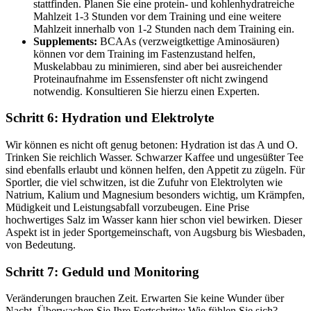
stattfinden. Planen Sie eine protein- und kohlenhydratreiche
Mahlzeit 1-3 Stunden vor dem Training und eine weitere
Mahlzeit innerhalb von 1-2 Stunden nach dem Training ein.
Supplements:
BCAAs (verzweigtkettige Aminosäuren)
können vor dem Training im Fastenzustand helfen,
Muskelabbau zu minimieren, sind aber bei ausreichender
Proteinaufnahme im Essensfenster oft nicht zwingend
notwendig. Konsultieren Sie hierzu einen Experten.
Schritt 6: Hydration und Elektrolyte
Wir können es nicht oft genug betonen: Hydration ist das A und O.
Trinken Sie reichlich Wasser. Schwarzer Kaffee und ungesüßter Tee
sind ebenfalls erlaubt und können helfen, den Appetit zu zügeln. Für
Sportler, die viel schwitzen, ist die Zufuhr von Elektrolyten wie
Natrium, Kalium und Magnesium besonders wichtig, um Krämpfen,
Müdigkeit und Leistungsabfall vorzubeugen. Eine Prise
hochwertiges Salz im Wasser kann hier schon viel bewirken. Dieser
Aspekt ist in jeder Sportgemeinschaft, von Augsburg bis Wiesbaden,
von Bedeutung.
Schritt 7: Geduld und Monitoring
Veränderungen brauchen Zeit. Erwarten Sie keine Wunder über
Nacht. Überwachen Sie Ihre Fortschritte: Wie fühlen Sie sich?