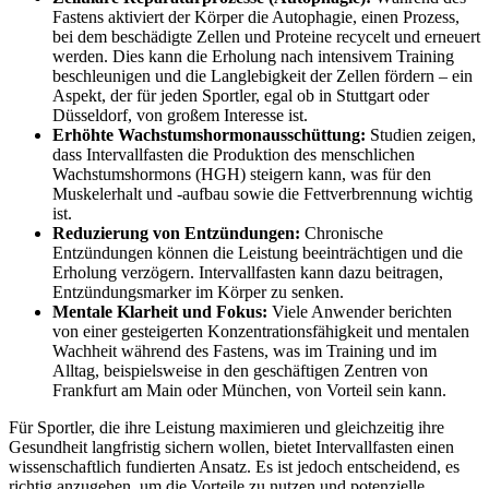
Fastens aktiviert der Körper die Autophagie, einen Prozess,
bei dem beschädigte Zellen und Proteine recycelt und erneuert
werden. Dies kann die Erholung nach intensivem Training
beschleunigen und die Langlebigkeit der Zellen fördern – ein
Aspekt, der für jeden Sportler, egal ob in Stuttgart oder
Düsseldorf, von großem Interesse ist.
Erhöhte Wachstumshormonausschüttung:
Studien zeigen,
dass Intervallfasten die Produktion des menschlichen
Wachstumshormons (HGH) steigern kann, was für den
Muskelerhalt und -aufbau sowie die Fettverbrennung wichtig
ist.
Reduzierung von Entzündungen:
Chronische
Entzündungen können die Leistung beeinträchtigen und die
Erholung verzögern. Intervallfasten kann dazu beitragen,
Entzündungsmarker im Körper zu senken.
Mentale Klarheit und Fokus:
Viele Anwender berichten
von einer gesteigerten Konzentrationsfähigkeit und mentalen
Wachheit während des Fastens, was im Training und im
Alltag, beispielsweise in den geschäftigen Zentren von
Frankfurt am Main oder München, von Vorteil sein kann.
Für Sportler, die ihre Leistung maximieren und gleichzeitig ihre
Gesundheit langfristig sichern wollen, bietet Intervallfasten einen
wissenschaftlich fundierten Ansatz. Es ist jedoch entscheidend, es
richtig anzugehen, um die Vorteile zu nutzen und potenzielle