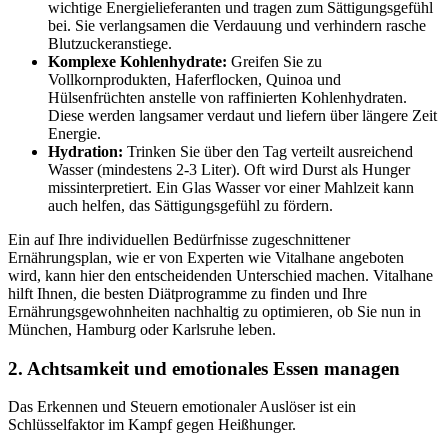
wichtige Energielieferanten und tragen zum Sättigungsgefühl
bei. Sie verlangsamen die Verdauung und verhindern rasche
Blutzuckeranstiege.
Komplexe Kohlenhydrate:
Greifen Sie zu
Vollkornprodukten, Haferflocken, Quinoa und
Hülsenfrüchten anstelle von raffinierten Kohlenhydraten.
Diese werden langsamer verdaut und liefern über längere Zeit
Energie.
Hydration:
Trinken Sie über den Tag verteilt ausreichend
Wasser (mindestens 2-3 Liter). Oft wird Durst als Hunger
missinterpretiert. Ein Glas Wasser vor einer Mahlzeit kann
auch helfen, das Sättigungsgefühl zu fördern.
Ein auf Ihre individuellen Bedürfnisse zugeschnittener
Ernährungsplan, wie er von Experten wie Vitalhane angeboten
wird, kann hier den entscheidenden Unterschied machen. Vitalhane
hilft Ihnen, die besten Diätprogramme zu finden und Ihre
Ernährungsgewohnheiten nachhaltig zu optimieren, ob Sie nun in
München, Hamburg oder Karlsruhe leben.
2. Achtsamkeit und emotionales Essen managen
Das Erkennen und Steuern emotionaler Auslöser ist ein
Schlüsselfaktor im Kampf gegen Heißhunger.