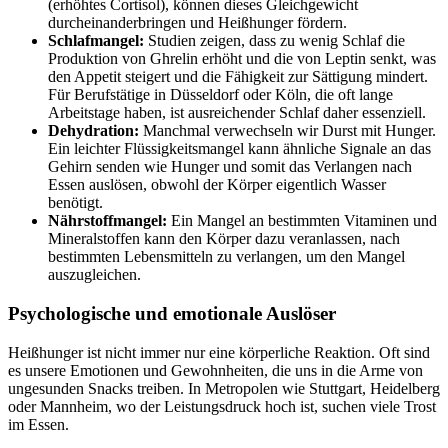
(erhöhtes Cortisol), können dieses Gleichgewicht
durcheinanderbringen und Heißhunger fördern.
Schlafmangel:
Studien zeigen, dass zu wenig Schlaf die
Produktion von Ghrelin erhöht und die von Leptin senkt, was
den Appetit steigert und die Fähigkeit zur Sättigung mindert.
Für Berufstätige in Düsseldorf oder Köln, die oft lange
Arbeitstage haben, ist ausreichender Schlaf daher essenziell.
Dehydration:
Manchmal verwechseln wir Durst mit Hunger.
Ein leichter Flüssigkeitsmangel kann ähnliche Signale an das
Gehirn senden wie Hunger und somit das Verlangen nach
Essen auslösen, obwohl der Körper eigentlich Wasser
benötigt.
Nährstoffmangel:
Ein Mangel an bestimmten Vitaminen und
Mineralstoffen kann den Körper dazu veranlassen, nach
bestimmten Lebensmitteln zu verlangen, um den Mangel
auszugleichen.
Psychologische und emotionale Auslöser
Heißhunger ist nicht immer nur eine körperliche Reaktion. Oft sind
es unsere Emotionen und Gewohnheiten, die uns in die Arme von
ungesunden Snacks treiben. In Metropolen wie Stuttgart, Heidelberg
oder Mannheim, wo der Leistungsdruck hoch ist, suchen viele Trost
im Essen.