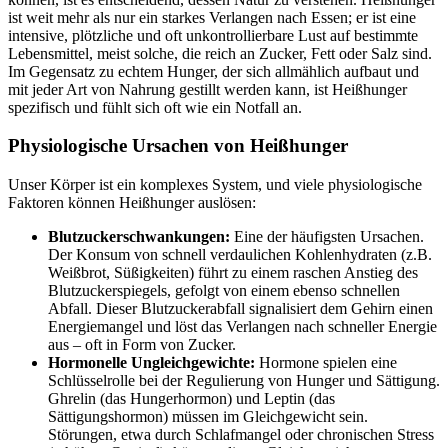
ist weit mehr als nur ein starkes Verlangen nach Essen; er ist eine
intensive, plötzliche und oft unkontrollierbare Lust auf bestimmte
Lebensmittel, meist solche, die reich an Zucker, Fett oder Salz sind.
Im Gegensatz zu echtem Hunger, der sich allmählich aufbaut und
mit jeder Art von Nahrung gestillt werden kann, ist Heißhunger
spezifisch und fühlt sich oft wie ein Notfall an.
Physiologische Ursachen von Heißhunger
Unser Körper ist ein komplexes System, und viele physiologische
Faktoren können Heißhunger auslösen:
Blutzuckerschwankungen:
Eine der häufigsten Ursachen.
Der Konsum von schnell verdaulichen Kohlenhydraten (z.B.
Weißbrot, Süßigkeiten) führt zu einem raschen Anstieg des
Blutzuckerspiegels, gefolgt von einem ebenso schnellen
Abfall. Dieser Blutzuckerabfall signalisiert dem Gehirn einen
Energiemangel und löst das Verlangen nach schneller Energie
aus – oft in Form von Zucker.
Hormonelle Ungleichgewichte:
Hormone spielen eine
Schlüsselrolle bei der Regulierung von Hunger und Sättigung.
Ghrelin (das Hungerhormon) und Leptin (das
Sättigungshormon) müssen im Gleichgewicht sein.
Störungen, etwa durch Schlafmangel oder chronischen Stress