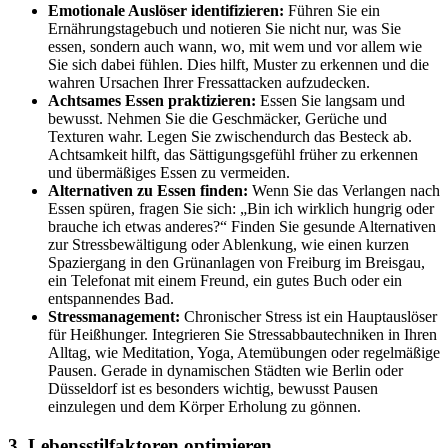
Emotionale Auslöser identifizieren:
Führen Sie ein
Ernährungstagebuch und notieren Sie nicht nur, was Sie
essen, sondern auch wann, wo, mit wem und vor allem wie
Sie sich dabei fühlen. Dies hilft, Muster zu erkennen und die
wahren Ursachen Ihrer Fressattacken aufzudecken.
Achtsames Essen praktizieren:
Essen Sie langsam und
bewusst. Nehmen Sie die Geschmäcker, Gerüche und
Texturen wahr. Legen Sie zwischendurch das Besteck ab.
Achtsamkeit hilft, das Sättigungsgefühl früher zu erkennen
und übermäßiges Essen zu vermeiden.
Alternativen zu Essen finden:
Wenn Sie das Verlangen nach
Essen spüren, fragen Sie sich: „Bin ich wirklich hungrig oder
brauche ich etwas anderes?“ Finden Sie gesunde Alternativen
zur Stressbewältigung oder Ablenkung, wie einen kurzen
Spaziergang in den Grünanlagen von Freiburg im Breisgau,
ein Telefonat mit einem Freund, ein gutes Buch oder ein
entspannendes Bad.
Stressmanagement:
Chronischer Stress ist ein Hauptauslöser
für Heißhunger. Integrieren Sie Stressabbautechniken in Ihren
Alltag, wie Meditation, Yoga, Atemübungen oder regelmäßige
Pausen. Gerade in dynamischen Städten wie Berlin oder
Düsseldorf ist es besonders wichtig, bewusst Pausen
einzulegen und dem Körper Erholung zu gönnen.
3. Lebensstilfaktoren optimieren