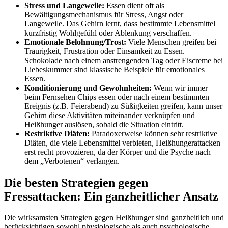
Stress und Langeweile:
Essen dient oft als
Bewältigungsmechanismus für Stress, Angst oder
Langeweile. Das Gehirn lernt, dass bestimmte Lebensmittel
kurzfristig Wohlgefühl oder Ablenkung verschaffen.
Emotionale Belohnung/Trost:
Viele Menschen greifen bei
Traurigkeit, Frustration oder Einsamkeit zu Essen.
Schokolade nach einem anstrengenden Tag oder Eiscreme bei
Liebeskummer sind klassische Beispiele für emotionales
Essen.
Konditionierung und Gewohnheiten:
Wenn wir immer
beim Fernsehen Chips essen oder nach einem bestimmten
Ereignis (z.B. Feierabend) zu Süßigkeiten greifen, kann unser
Gehirn diese Aktivitäten miteinander verknüpfen und
Heißhunger auslösen, sobald die Situation eintritt.
Restriktive Diäten:
Paradoxerweise können sehr restriktive
Diäten, die viele Lebensmittel verbieten, Heißhungerattacken
erst recht provozieren, da der Körper und die Psyche nach
dem „Verbotenen“ verlangen.
Die besten Strategien gegen
Fressattacken: Ein ganzheitlicher Ansatz
Die wirksamsten Strategien gegen Heißhunger sind ganzheitlich und
berücksichtigen sowohl physiologische als auch psychologische