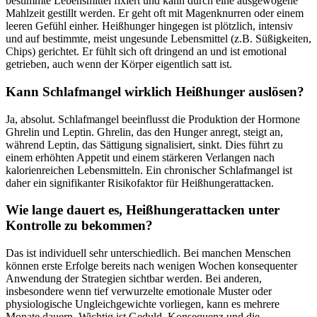
bestimmte Lebensmittel fixiert und kann durch eine ausgewogene
Mahlzeit gestillt werden. Er geht oft mit Magenknurren oder einem
leeren Gefühl einher. Heißhunger hingegen ist plötzlich, intensiv
und auf bestimmte, meist ungesunde Lebensmittel (z.B. Süßigkeiten,
Chips) gerichtet. Er fühlt sich oft dringend an und ist emotional
getrieben, auch wenn der Körper eigentlich satt ist.
Kann Schlafmangel wirklich Heißhunger auslösen?
Ja, absolut. Schlafmangel beeinflusst die Produktion der Hormone
Ghrelin und Leptin. Ghrelin, das den Hunger anregt, steigt an,
während Leptin, das Sättigung signalisiert, sinkt. Dies führt zu
einem erhöhten Appetit und einem stärkeren Verlangen nach
kalorienreichen Lebensmitteln. Ein chronischer Schlafmangel ist
daher ein signifikanter Risikofaktor für Heißhungerattacken.
Wie lange dauert es, Heißhungerattacken unter
Kontrolle zu bekommen?
Das ist individuell sehr unterschiedlich. Bei manchen Menschen
können erste Erfolge bereits nach wenigen Wochen konsequenter
Anwendung der Strategien sichtbar werden. Bei anderen,
insbesondere wenn tief verwurzelte emotionale Muster oder
physiologische Ungleichgewichte vorliegen, kann es mehrere
Monate dauern. Wichtig ist Geduld, Konsequenz und die