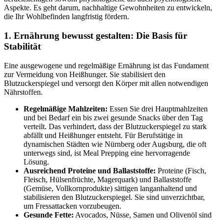
Aspekte. Es geht darum, nachhaltige Gewohnheiten zu entwickeln,
die Ihr Wohlbefinden langfristig fördern.
1. Ernährung bewusst gestalten: Die Basis für
Stabilität
Eine ausgewogene und regelmäßige Ernährung ist das Fundament
zur Vermeidung von Heißhunger. Sie stabilisiert den
Blutzuckerspiegel und versorgt den Körper mit allen notwendigen
Nährstoffen.
Regelmäßige Mahlzeiten:
Essen Sie drei Hauptmahlzeiten
und bei Bedarf ein bis zwei gesunde Snacks über den Tag
verteilt. Das verhindert, dass der Blutzuckerspiegel zu stark
abfällt und Heißhunger entsteht. Für Berufstätige in
dynamischen Städten wie Nürnberg oder Augsburg, die oft
unterwegs sind, ist Meal Prepping eine hervorragende
Lösung.
Ausreichend Proteine und Ballaststoffe:
Proteine (Fisch,
Fleisch, Hülsenfrüchte, Magerquark) und Ballaststoffe
(Gemüse, Vollkornprodukte) sättigen langanhaltend und
stabilisieren den Blutzuckerspiegel. Sie sind unverzichtbar,
um Fressattacken vorzubeugen.
Gesunde Fette:
Avocados, Nüsse, Samen und Olivenöl sind