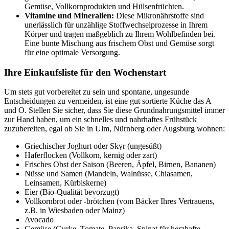
Gemüse, Vollkornprodukten und Hülsenfrüchten.
Vitamine und Mineralien:
Diese Mikronährstoffe sind
unerlässlich für unzählige Stoffwechselprozesse in Ihrem
Körper und tragen maßgeblich zu Ihrem Wohlbefinden bei.
Eine bunte Mischung aus frischem Obst und Gemüse sorgt
für eine optimale Versorgung.
Ihre Einkaufsliste für den Wochenstart
Um stets gut vorbereitet zu sein und spontane, ungesunde
Entscheidungen zu vermeiden, ist eine gut sortierte Küche das A
und O. Stellen Sie sicher, dass Sie diese Grundnahrungsmittel immer
zur Hand haben, um ein schnelles und nahrhaftes Frühstück
zuzubereiten, egal ob Sie in Ulm, Nürnberg oder Augsburg wohnen:
Griechischer Joghurt oder Skyr (ungesüßt)
Haferflocken (Vollkorn, kernig oder zart)
Frisches Obst der Saison (Beeren, Äpfel, Birnen, Bananen)
Nüsse und Samen (Mandeln, Walnüsse, Chiasamen,
Leinsamen, Kürbiskerne)
Eier (Bio-Qualität bevorzugt)
Vollkornbrot oder -brötchen (vom Bäcker Ihres Vertrauens,
z.B. in Wiesbaden oder Mainz)
Avocado
Gemüse (Gurke, Tomate, Paprika, Spinat für herzhafte