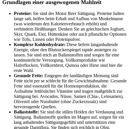
Grundlagen einer ausgewogenen Mahlzeit
Proteine:
Sie sind der Motor Ihrer Sättigung. Proteine halten
lange satt, helfen beim Erhalt und Aufbau von Muskelmasse
(was wiederum den Kalorienverbrauch erhöht) und
verhindern Heißhunger. Denken Sie an griechischen Joghurt,
Skyr, Quark, Eier, Hüttenkäse oder auch pflanzliche Optionen
wie Tofu, Linsen oder Proteinpulver.
Komplexe Kohlenhydrate:
Diese liefern langanhaltende
Energie, ohne den Blutzuckerspiegel rapide ansteigen zu
lassen. Sie sind reich an Ballaststoffen und sorgen für eine
kontinuierliche Versorgung. Vollkornprodukte wie
Haferflocken, Vollkornbrot, Quinoa oder Hirse sind hier die
erste Wahl.
Gesunde Fette:
Entgegen der landläufigen Meinung sind
Fette nicht per se schlecht für die Gewichtsabnahme. Gesunde
Fette sind essenziell für die Hormonproduktion, die
Aufnahme fettlöslicher Vitamine und tragen maßgeblich zur
Sättigung bei. Avocados, Nüsse, Samen (Chia-, Leinsamen),
Olivenöl oder Nussbutter (ohne Zuckerzusatz) sind
hervorragende Quellen.
Ballaststoffe:
Sie sind die stillen Helden der Verdauung und
Sättigung. Ballaststoffe quellen im Magen auf, sorgen für ein
lang anhaltendes Sättigungsgefühl und unterstützen eine
gesunde Darmflora. Sie finden sich reichlich in Obst,