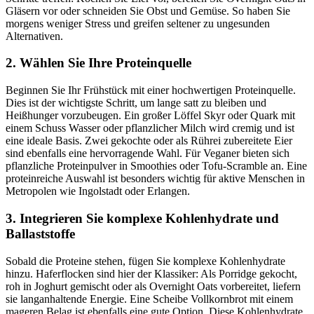
Gläsern vor oder schneiden Sie Obst und Gemüse. So haben Sie
morgens weniger Stress und greifen seltener zu ungesunden
Alternativen.
2. Wählen Sie Ihre Proteinquelle
Beginnen Sie Ihr Frühstück mit einer hochwertigen Proteinquelle.
Dies ist der wichtigste Schritt, um lange satt zu bleiben und
Heißhunger vorzubeugen. Ein großer Löffel Skyr oder Quark mit
einem Schuss Wasser oder pflanzlicher Milch wird cremig und ist
eine ideale Basis. Zwei gekochte oder als Rührei zubereitete Eier
sind ebenfalls eine hervorragende Wahl. Für Veganer bieten sich
pflanzliche Proteinpulver in Smoothies oder Tofu-Scramble an. Eine
proteinreiche Auswahl ist besonders wichtig für aktive Menschen in
Metropolen wie Ingolstadt oder Erlangen.
3. Integrieren Sie komplexe Kohlenhydrate und
Ballaststoffe
Sobald die Proteine stehen, fügen Sie komplexe Kohlenhydrate
hinzu. Haferflocken sind hier der Klassiker: Als Porridge gekocht,
roh in Joghurt gemischt oder als Overnight Oats vorbereitet, liefern
sie langanhaltende Energie. Eine Scheibe Vollkornbrot mit einem
mageren Belag ist ebenfalls eine gute Option. Diese Kohlenhydrate