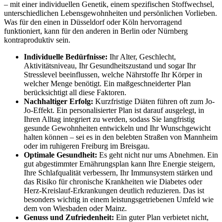
– mit einer individuellen Genetik, einem spezifischen Stoffwechsel,
unterschiedlichen Lebensgewohnheiten und persönlichen Vorlieben.
Was für den einen in Düsseldorf oder Köln hervorragend
funktioniert, kann für den anderen in Berlin oder Nürnberg
kontraproduktiv sein.
Individuelle Bedürfnisse:
Ihr Alter, Geschlecht,
Aktivitätsniveau, Ihr Gesundheitszustand und sogar Ihr
Stresslevel beeinflussen, welche Nährstoffe Ihr Körper in
welcher Menge benötigt. Ein maßgeschneiderter Plan
berücksichtigt all diese Faktoren.
Nachhaltiger Erfolg:
Kurzfristige Diäten führen oft zum Jo-
Jo-Effekt. Ein personalisierter Plan ist darauf ausgelegt, in
Ihren Alltag integriert zu werden, sodass Sie langfristig
gesunde Gewohnheiten entwickeln und Ihr Wunschgewicht
halten können – sei es in den belebten Straßen von Mannheim
oder im ruhigeren Freiburg im Breisgau.
Optimale Gesundheit:
Es geht nicht nur ums Abnehmen. Ein
gut abgestimmter Ernährungsplan kann Ihre Energie steigern,
Ihre Schlafqualität verbessern, Ihr Immunsystem stärken und
das Risiko für chronische Krankheiten wie Diabetes oder
Herz-Kreislauf-Erkrankungen deutlich reduzieren. Das ist
besonders wichtig in einem leistungsgetriebenen Umfeld wie
dem von Wiesbaden oder Mainz.
Genuss und Zufriedenheit:
Ein guter Plan verbietet nicht,