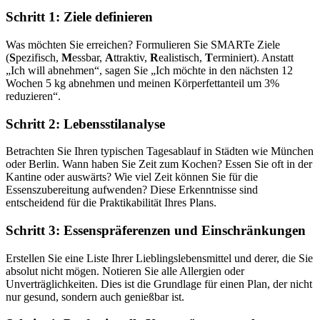
Schritt 1: Ziele definieren
Was möchten Sie erreichen? Formulieren Sie SMARTe Ziele
(
S
pezifisch,
M
essbar,
A
ttraktiv,
R
ealistisch,
T
erminiert). Anstatt
„Ich will abnehmen“, sagen Sie „Ich möchte in den nächsten 12
Wochen 5 kg abnehmen und meinen Körperfettanteil um 3%
reduzieren“.
Schritt 2: Lebensstilanalyse
Betrachten Sie Ihren typischen Tagesablauf in Städten wie München
oder Berlin. Wann haben Sie Zeit zum Kochen? Essen Sie oft in der
Kantine oder auswärts? Wie viel Zeit können Sie für die
Essenszubereitung aufwenden? Diese Erkenntnisse sind
entscheidend für die Praktikabilität Ihres Plans.
Schritt 3: Essenspräferenzen und Einschränkungen
Erstellen Sie eine Liste Ihrer Lieblingslebensmittel und derer, die Sie
absolut nicht mögen. Notieren Sie alle Allergien oder
Unverträglichkeiten. Dies ist die Grundlage für einen Plan, der nicht
nur gesund, sondern auch genießbar ist.