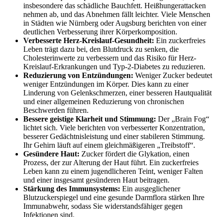
insbesondere das schädliche Bauchfett. Heißhungerattacken
nehmen ab, und das Abnehmen fällt leichter. Viele Menschen
in Städten wie Nürnberg oder Augsburg berichten von einer
deutlichen Verbesserung ihrer Körperkomposition.
Verbesserte Herz-Kreislauf-Gesundheit:
Ein zuckerfreies
Leben trägt dazu bei, den Blutdruck zu senken, die
Cholesterinwerte zu verbessern und das Risiko für Herz-
Kreislauf-Erkrankungen und Typ-2-Diabetes zu reduzieren.
Reduzierung von Entzündungen:
Weniger Zucker bedeutet
weniger Entzündungen im Körper. Dies kann zu einer
Linderung von Gelenkschmerzen, einer besseren Hautqualität
und einer allgemeinen Reduzierung von chronischen
Beschwerden führen.
Bessere geistige Klarheit und Stimmung:
Der „Brain Fog“
lichtet sich. Viele berichten von verbesserter Konzentration,
besserer Gedächtnisleistung und einer stabileren Stimmung.
Ihr Gehirn läuft auf einem gleichmäßigeren „Treibstoff“.
Gesündere Haut:
Zucker fördert die Glykation, einen
Prozess, der zur Alterung der Haut führt. Ein zuckerfreies
Leben kann zu einem jugendlicheren Teint, weniger Falten
und einer insgesamt gesünderen Haut beitragen.
Stärkung des Immunsystems:
Ein ausgeglichener
Blutzuckerspiegel und eine gesunde Darmflora stärken Ihre
Immunabwehr, sodass Sie widerstandsfähiger gegen
Infektionen sind.