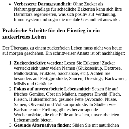
Verbesserte Darmgesundheit:
Ohne Zucker als
Nahrungsgrundlage für schädliche Bakterien kann sich Ihre
Darmflora regenerieren, was sich positiv auf Verdauung,
Immunsystem und sogar die mentale Gesundheit auswirkt.
Praktische Schritte für den Einstieg in ein
zuckerfreies Leben
Der Übergang zu einem zuckerfreien Leben muss nicht von heute
auf morgen geschehen. Ein schrittweiser Ansatz ist oft nachhaltiger:
Zuckerdetektive werden:
Lesen Sie Etiketten! Zucker
versteckt sich unter vielen Namen (Glukosesirup, Dextrose,
Maltodextrin, Fruktose, Saccharose, etc.). Achten Sie
besonders auf Fertigprodukte, Saucen, Dressings, Backwaren,
Müslis und Getränke.
Fokus auf unverarbeitete Lebensmittel:
Setzen Sie auf
frisches Gemüse, Obst (in Maßen), mageres Eiweiß (Fisch,
Fleisch, Hülsenfrüchte), gesunde Fette (Avocado, Nüsse,
Samen, Olivenöl) und Vollkornprodukte. In Städten wie
Karlsruhe oder Freiburg gibt es hervorragende
Wochenmärkte, die eine Fülle an frischen, unverarbeiteten
Lebensmitteln bieten.
Gesunde Alternativen finden:
Süßen Sie mit natürlichen