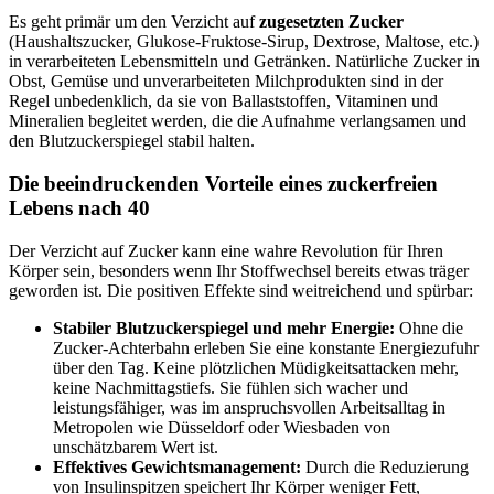
Es geht primär um den Verzicht auf
zugesetzten Zucker
(Haushaltszucker, Glukose-Fruktose-Sirup, Dextrose, Maltose, etc.)
in verarbeiteten Lebensmitteln und Getränken. Natürliche Zucker in
Obst, Gemüse und unverarbeiteten Milchprodukten sind in der
Regel unbedenklich, da sie von Ballaststoffen, Vitaminen und
Mineralien begleitet werden, die die Aufnahme verlangsamen und
den Blutzuckerspiegel stabil halten.
Die beeindruckenden Vorteile eines zuckerfreien
Lebens nach 40
Der Verzicht auf Zucker kann eine wahre Revolution für Ihren
Körper sein, besonders wenn Ihr Stoffwechsel bereits etwas träger
geworden ist. Die positiven Effekte sind weitreichend und spürbar:
Stabiler Blutzuckerspiegel und mehr Energie:
Ohne die
Zucker-Achterbahn erleben Sie eine konstante Energiezufuhr
über den Tag. Keine plötzlichen Müdigkeitsattacken mehr,
keine Nachmittagstiefs. Sie fühlen sich wacher und
leistungsfähiger, was im anspruchsvollen Arbeitsalltag in
Metropolen wie Düsseldorf oder Wiesbaden von
unschätzbarem Wert ist.
Effektives Gewichtsmanagement:
Durch die Reduzierung
von Insulinspitzen speichert Ihr Körper weniger Fett,