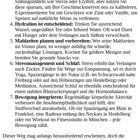
Süßungsmitteln wie Stevia oder Erythrit, aber nutzen Sie
diese sparsam, um Ihre Geschmacksnerven neu zu kalibrieren.
Experimentieren Sie mit Gewürzen wie Zimt oder Vanille, um
Speisen auf natürliche Weise zu verfeinern.
Hydration ist entscheidend:
Trinken Sie ausreichend
Wasser, ungesüßten Tee oder Infused Water. Oft wird Durst
mit Hunger oder dem Verlangen nach Süßem verwechselt.
Mahlzeiten planen und vorbereiten:
Wer seine Mahlzeiten
im Voraus plant, ist weniger anfällig für schnelle,
zuckerhaltige Lösungen. Kochen Sie größere Mengen und
bereiten Sie gesunde Snacks vor.
Stressmanagement und Schlaf:
Stress erhöht das Verlangen
nach Zucker. Finden Sie Wege zur Entspannung, sei es durch
Yoga, Spaziergänge in der Natur (z.B. im Schwarzwald nahe
Freiburg oder auf den Höhenzügen um Heidelberg) oder
Meditation. Ausreichend Schlaf ist ebenfalls entscheidend für
einen stabilen Blutzuckerspiegel und die Hormonbalance.
Bewegung integrieren:
Regelmäßige körperliche Aktivität
verbessert die Insulinempfindlichkeit und hilft, den
Stoffwechsel anzukurbeln. Ob ein Spaziergang am Main in
Frankfurt, eine Radtour entlang des Neckars in Heidelberg
oder ein Workout im Fitnessstudio in München – jede
Bewegung zählt.
Dieser Weg mag anfangs herausfordernd erscheinen, doch die