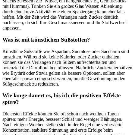
Snacks zu essen (z.B. Nüsse, ein hartgekochtes Ei, Gemüsesticks
mit Hummus). Trinken Sie ein großes Glas Wasser. Ablenkung
durch eine kurze Aktivität wie einen Spaziergang kann ebenfalls
helfen. Mit der Zeit wird das Verlangen nach Zucker deutlich
nachlassen, da sich Ihre Geschmacksnerven und Ihr Stoffwechsel
anpassen.
Was ist mit künstlichen Süßstoffen?
Künstliche Süßstoffe wie Aspartam, Sucralose oder Saccharin sind
umstritten. Während sie keine Kalorien oder Zucker enthalten,
können sie das Verlangen nach Süßem aufrechterhalten und
potenziell die Darmflora beeinflussen. Natürliche Zuckeralternativen
wie Erythrit oder Stevia gelten als bessere Optionen, sollten aber
ebenfalls sparsam eingesetzt werden, um die Gewöhnung an den
Süßgeschmack zu reduzieren.
Wie lange dauert es, bis ich die positiven Effekte
spüre?
Die ersten Effekte können Sie oft schon nach wenigen Tagen
spüren: mehr Energie, besserer Schlaf und weniger Blähungen.
Nach einigen Wochen stellen sich in der Regel eine verbesserte
Konzentration, stabilere Stimmung und erste Erfolge beim