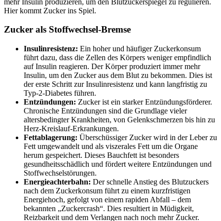
mehr Insulin produzieren, um den Blutzuckerspiegel zu regulieren.
Hier kommt Zucker ins Spiel.
Zucker als Stoffwechsel-Bremse
Insulinresistenz:
Ein hoher und häufiger Zuckerkonsum
führt dazu, dass die Zellen des Körpers weniger empfindlich
auf Insulin reagieren. Der Körper produziert immer mehr
Insulin, um den Zucker aus dem Blut zu bekommen. Dies ist
der erste Schritt zur Insulinresistenz und kann langfristig zu
Typ-2-Diabetes führen.
Entzündungen:
Zucker ist ein starker Entzündungsförderer.
Chronische Entzündungen sind die Grundlage vieler
altersbedingter Krankheiten, von Gelenkschmerzen bis hin zu
Herz-Kreislauf-Erkrankungen.
Fettablagerung:
Überschüssiger Zucker wird in der Leber zu
Fett umgewandelt und als viszerales Fett um die Organe
herum gespeichert. Dieses Bauchfett ist besonders
gesundheitsschädlich und fördert weitere Entzündungen und
Stoffwechselstörungen.
Energieachterbahn:
Der schnelle Anstieg des Blutzuckers
nach dem Zuckerkonsum führt zu einem kurzfristigen
Energiehoch, gefolgt von einem rapiden Abfall – dem
bekannten „Zuckercrash“. Dies resultiert in Müdigkeit,
Reizbarkeit und dem Verlangen nach noch mehr Zucker.