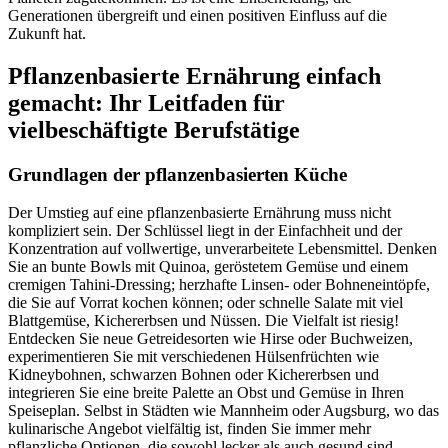
Generationen übergreift und einen positiven Einfluss auf die
Zukunft hat.
Pflanzenbasierte Ernährung einfach
gemacht: Ihr Leitfaden für
vielbeschäftigte Berufstätige
Grundlagen der pflanzenbasierten Küche
Der Umstieg auf eine pflanzenbasierte Ernährung muss nicht
kompliziert sein. Der Schlüssel liegt in der Einfachheit und der
Konzentration auf vollwertige, unverarbeitete Lebensmittel. Denken
Sie an bunte Bowls mit Quinoa, geröstetem Gemüse und einem
cremigen Tahini-Dressing; herzhafte Linsen- oder Bohneneintöpfe,
die Sie auf Vorrat kochen können; oder schnelle Salate mit viel
Blattgemüse, Kichererbsen und Nüssen. Die Vielfalt ist riesig!
Entdecken Sie neue Getreidesorten wie Hirse oder Buchweizen,
experimentieren Sie mit verschiedenen Hülsenfrüchten wie
Kidneybohnen, schwarzen Bohnen oder Kichererbsen und
integrieren Sie eine breite Palette an Obst und Gemüse in Ihren
Speiseplan. Selbst in Städten wie Mannheim oder Augsburg, wo das
kulinarische Angebot vielfältig ist, finden Sie immer mehr
pflanzliche Optionen, die sowohl lecker als auch gesund sind.