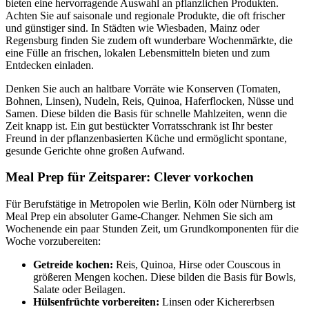
bieten eine hervorragende Auswahl an pflanzlichen Produkten.
Achten Sie auf saisonale und regionale Produkte, die oft frischer
und günstiger sind. In Städten wie Wiesbaden, Mainz oder
Regensburg finden Sie zudem oft wunderbare Wochenmärkte, die
eine Fülle an frischen, lokalen Lebensmitteln bieten und zum
Entdecken einladen.
Denken Sie auch an haltbare Vorräte wie Konserven (Tomaten,
Bohnen, Linsen), Nudeln, Reis, Quinoa, Haferflocken, Nüsse und
Samen. Diese bilden die Basis für schnelle Mahlzeiten, wenn die
Zeit knapp ist. Ein gut bestückter Vorratsschrank ist Ihr bester
Freund in der pflanzenbasierten Küche und ermöglicht spontane,
gesunde Gerichte ohne großen Aufwand.
Meal Prep für Zeitsparer: Clever vorkochen
Für Berufstätige in Metropolen wie Berlin, Köln oder Nürnberg ist
Meal Prep ein absoluter Game-Changer. Nehmen Sie sich am
Wochenende ein paar Stunden Zeit, um Grundkomponenten für die
Woche vorzubereiten:
Getreide kochen:
Reis, Quinoa, Hirse oder Couscous in
größeren Mengen kochen. Diese bilden die Basis für Bowls,
Salate oder Beilagen.
Hülsenfrüchte vorbereiten:
Linsen oder Kichererbsen