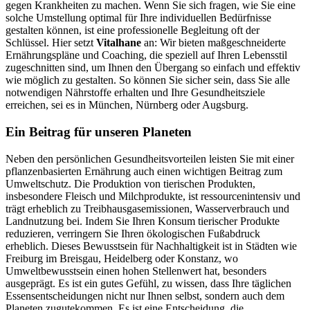
gegen Krankheiten zu machen. Wenn Sie sich fragen, wie Sie eine
solche Umstellung optimal für Ihre individuellen Bedürfnisse
gestalten können, ist eine professionelle Begleitung oft der
Schlüssel. Hier setzt
Vitalhane
an: Wir bieten maßgeschneiderte
Ernährungspläne und Coaching, die speziell auf Ihren Lebensstil
zugeschnitten sind, um Ihnen den Übergang so einfach und effektiv
wie möglich zu gestalten. So können Sie sicher sein, dass Sie alle
notwendigen Nährstoffe erhalten und Ihre Gesundheitsziele
erreichen, sei es in München, Nürnberg oder Augsburg.
Ein Beitrag für unseren Planeten
Neben den persönlichen Gesundheitsvorteilen leisten Sie mit einer
pflanzenbasierten Ernährung auch einen wichtigen Beitrag zum
Umweltschutz. Die Produktion von tierischen Produkten,
insbesondere Fleisch und Milchprodukte, ist ressourcenintensiv und
trägt erheblich zu Treibhausgasemissionen, Wasserverbrauch und
Landnutzung bei. Indem Sie Ihren Konsum tierischer Produkte
reduzieren, verringern Sie Ihren ökologischen Fußabdruck
erheblich. Dieses Bewusstsein für Nachhaltigkeit ist in Städten wie
Freiburg im Breisgau, Heidelberg oder Konstanz, wo
Umweltbewusstsein einen hohen Stellenwert hat, besonders
ausgeprägt. Es ist ein gutes Gefühl, zu wissen, dass Ihre täglichen
Essensentscheidungen nicht nur Ihnen selbst, sondern auch dem
Planeten zugutekommen. Es ist eine Entscheidung, die