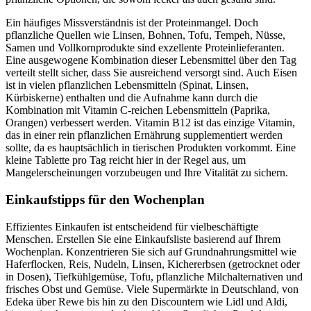
Ein häufiges Missverständnis ist der Proteinmangel. Doch
pflanzliche Quellen wie Linsen, Bohnen, Tofu, Tempeh, Nüsse,
Samen und Vollkornprodukte sind exzellente Proteinlieferanten.
Eine ausgewogene Kombination dieser Lebensmittel über den Tag
verteilt stellt sicher, dass Sie ausreichend versorgt sind. Auch Eisen
ist in vielen pflanzlichen Lebensmitteln (Spinat, Linsen,
Kürbiskerne) enthalten und die Aufnahme kann durch die
Kombination mit Vitamin C-reichen Lebensmitteln (Paprika,
Orangen) verbessert werden. Vitamin B12 ist das einzige Vitamin,
das in einer rein pflanzlichen Ernährung supplementiert werden
sollte, da es hauptsächlich in tierischen Produkten vorkommt. Eine
kleine Tablette pro Tag reicht hier in der Regel aus, um
Mangelerscheinungen vorzubeugen und Ihre Vitalität zu sichern.
Einkaufstipps für den Wochenplan
Effizientes Einkaufen ist entscheidend für vielbeschäftigte
Menschen. Erstellen Sie eine Einkaufsliste basierend auf Ihrem
Wochenplan. Konzentrieren Sie sich auf Grundnahrungsmittel wie
Haferflocken, Reis, Nudeln, Linsen, Kichererbsen (getrocknet oder
in Dosen), Tiefkühlgemüse, Tofu, pflanzliche Milchalternativen und
frisches Obst und Gemüse. Viele Supermärkte in Deutschland, von
Edeka über Rewe bis hin zu den Discountern wie Lidl und Aldi,