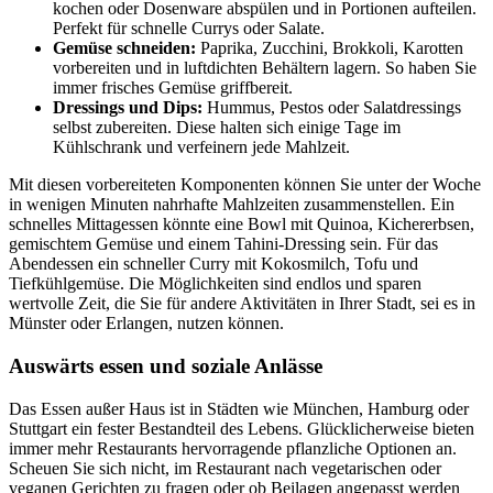
kochen oder Dosenware abspülen und in Portionen aufteilen.
Perfekt für schnelle Currys oder Salate.
Gemüse schneiden:
Paprika, Zucchini, Brokkoli, Karotten
vorbereiten und in luftdichten Behältern lagern. So haben Sie
immer frisches Gemüse griffbereit.
Dressings und Dips:
Hummus, Pestos oder Salatdressings
selbst zubereiten. Diese halten sich einige Tage im
Kühlschrank und verfeinern jede Mahlzeit.
Mit diesen vorbereiteten Komponenten können Sie unter der Woche
in wenigen Minuten nahrhafte Mahlzeiten zusammenstellen. Ein
schnelles Mittagessen könnte eine Bowl mit Quinoa, Kichererbsen,
gemischtem Gemüse und einem Tahini-Dressing sein. Für das
Abendessen ein schneller Curry mit Kokosmilch, Tofu und
Tiefkühlgemüse. Die Möglichkeiten sind endlos und sparen
wertvolle Zeit, die Sie für andere Aktivitäten in Ihrer Stadt, sei es in
Münster oder Erlangen, nutzen können.
Auswärts essen und soziale Anlässe
Das Essen außer Haus ist in Städten wie München, Hamburg oder
Stuttgart ein fester Bestandteil des Lebens. Glücklicherweise bieten
immer mehr Restaurants hervorragende pflanzliche Optionen an.
Scheuen Sie sich nicht, im Restaurant nach vegetarischen oder
veganen Gerichten zu fragen oder ob Beilagen angepasst werden