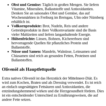
Obst und Gemüse:
Täglich in großen Mengen. Sie liefern
Vitamine, Mineralien, Ballaststoffe und Antioxidantien.
Denken Sie an saisonales Obst und Gemüse, das auf
Wochenmärkten in Freiburg im Breisgau, Ulm oder Nürnberg
erhältlich ist.
Vollkornprodukte:
Brot, Nudeln, Reis und andere
Getreideprodukte in ihrer Vollkornvariante sind die Basis
vieler Mahlzeiten und liefern langanhaltende Energie.
Hülsenfrüchte:
Linsen, Bohnen, Kichererbsen sind
hervorragende Quellen für pflanzliches Protein und
Ballaststoffe.
Nüsse und Samen:
Mandeln, Walnüsse, Leinsamen und
Chiasamen sind reich an gesunden Fetten, Proteinen und
Ballaststoffen.
Olivenöl als Hauptfettquelle
Extra natives Olivenöl ist das Herzstück der Mittelmeer-Diät. Es
wird zum Kochen, Braten und als Dressing verwendet. Es ist reich
an einfach ungesättigten Fettsäuren und Antioxidantien, die
entzündungshemmend wirken und die Herzgesundheit fördern. Dies
ist ein entscheidender Unterschied zu Ernährungsweisen, die auf
andere Fette setzen.