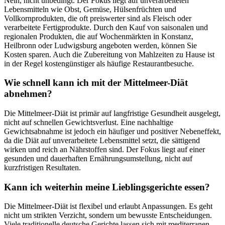
Nein, nicht unbedingt. Der Fokus liegt auf unverarbeiteten
Lebensmitteln wie Obst, Gemüse, Hülsenfrüchten und
Vollkornprodukten, die oft preiswerter sind als Fleisch oder
verarbeitete Fertigprodukte. Durch den Kauf von saisonalen und
regionalen Produkten, die auf Wochenmärkten in Konstanz,
Heilbronn oder Ludwigsburg angeboten werden, können Sie
Kosten sparen. Auch die Zubereitung von Mahlzeiten zu Hause ist
in der Regel kostengünstiger als häufige Restaurantbesuche.
Wie schnell kann ich mit der Mittelmeer-Diät
abnehmen?
Die Mittelmeer-Diät ist primär auf langfristige Gesundheit ausgelegt,
nicht auf schnellen Gewichtsverlust. Eine nachhaltige
Gewichtsabnahme ist jedoch ein häufiger und positiver Nebeneffekt,
da die Diät auf unverarbeitete Lebensmittel setzt, die sättigend
wirken und reich an Nährstoffen sind. Der Fokus liegt auf einer
gesunden und dauerhaften Ernährungsumstellung, nicht auf
kurzfristigen Resultaten.
Kann ich weiterhin meine Lieblingsgerichte essen?
Die Mittelmeer-Diät ist flexibel und erlaubt Anpassungen. Es geht
nicht um strikten Verzicht, sondern um bewusste Entscheidungen.
Viele traditionelle deutsche Gerichte lassen sich mit mediterranen