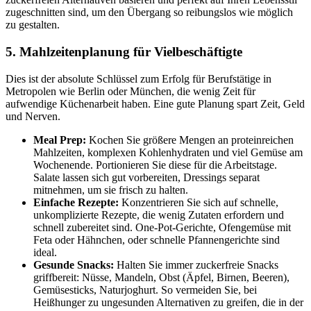
zugeschnitten sind, um den Übergang so reibungslos wie möglich
zu gestalten.
5. Mahlzeitenplanung für Vielbeschäftigte
Dies ist der absolute Schlüssel zum Erfolg für Berufstätige in
Metropolen wie Berlin oder München, die wenig Zeit für
aufwendige Küchenarbeit haben. Eine gute Planung spart Zeit, Geld
und Nerven.
Meal Prep:
Kochen Sie größere Mengen an proteinreichen
Mahlzeiten, komplexen Kohlenhydraten und viel Gemüse am
Wochenende. Portionieren Sie diese für die Arbeitstage.
Salate lassen sich gut vorbereiten, Dressings separat
mitnehmen, um sie frisch zu halten.
Einfache Rezepte:
Konzentrieren Sie sich auf schnelle,
unkomplizierte Rezepte, die wenig Zutaten erfordern und
schnell zubereitet sind. One-Pot-Gerichte, Ofengemüse mit
Feta oder Hähnchen, oder schnelle Pfannengerichte sind
ideal.
Gesunde Snacks:
Halten Sie immer zuckerfreie Snacks
griffbereit: Nüsse, Mandeln, Obst (Äpfel, Birnen, Beeren),
Gemüsesticks, Naturjoghurt. So vermeiden Sie, bei
Heißhunger zu ungesunden Alternativen zu greifen, die in der