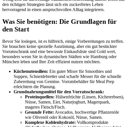
den richtigen Strategien lässt sich ein zuckerfreies Leben
hervorragend in einen anspruchsvollen Alltag integrieren.
Was Sie benötigen: Die Grundlagen für
den Start
Bevor Sie loslegen, ist es hilfreich, einige Vorbereitungen zu treffen.
Sie brauchen keine spezielle Ausrüstung, aber ein gut bestückter
Vorratsschrank und eine bewusste Einkaufsliste sind Gold wert,
besonders wenn Sie in dynamischen Städten wie Hamburg oder
München leben und Ihre Zeit effizient nutzen möchten.
Küchenutensilien:
Ein guter Mixer für Smoothies und
Suppen, Schneidebretter und scharfe Messer für die schnelle
Zubereitung von Gemüse. Vorratsbehälter für Meal Prep
erleichtern die Planung.
Grundnahrungsmittel für den Vorratsschrank:
Proteinquellen:
Hülsenfrüchte (Linsen, Kichererbsen),
Nüsse, Samen, Eier, Naturjoghurt, Magerquark,
mageres Fleisch/Fisch.
Gesunde Fette:
Avocados, hochwertige Pflanzenöle
wie Olivenöl oder Kokosöl, Nüsse, Samen.
Komplexe Kohlenhydrate:
Vollkornprodukte