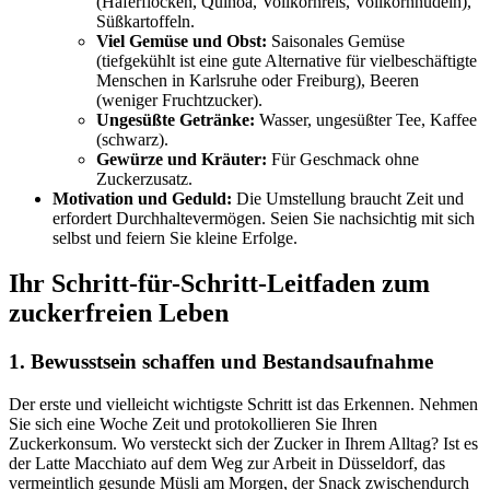
(Haferflocken, Quinoa, Vollkornreis, Vollkornnudeln),
Süßkartoffeln.
Viel Gemüse und Obst:
Saisonales Gemüse
(tiefgekühlt ist eine gute Alternative für vielbeschäftigte
Menschen in Karlsruhe oder Freiburg), Beeren
(weniger Fruchtzucker).
Ungesüßte Getränke:
Wasser, ungesüßter Tee, Kaffee
(schwarz).
Gewürze und Kräuter:
Für Geschmack ohne
Zuckerzusatz.
Motivation und Geduld:
Die Umstellung braucht Zeit und
erfordert Durchhaltevermögen. Seien Sie nachsichtig mit sich
selbst und feiern Sie kleine Erfolge.
Ihr Schritt-für-Schritt-Leitfaden zum
zuckerfreien Leben
1. Bewusstsein schaffen und Bestandsaufnahme
Der erste und vielleicht wichtigste Schritt ist das Erkennen. Nehmen
Sie sich eine Woche Zeit und protokollieren Sie Ihren
Zuckerkonsum. Wo versteckt sich der Zucker in Ihrem Alltag? Ist es
der Latte Macchiato auf dem Weg zur Arbeit in Düsseldorf, das
vermeintlich gesunde Müsli am Morgen, der Snack zwischendurch