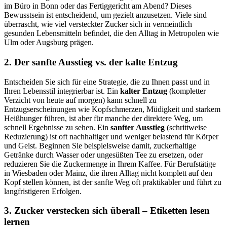
im Büro in Bonn oder das Fertiggericht am Abend? Dieses
Bewusstsein ist entscheidend, um gezielt anzusetzen. Viele sind
überrascht, wie viel versteckter Zucker sich in vermeintlich
gesunden Lebensmitteln befindet, die den Alltag in Metropolen wie
Ulm oder Augsburg prägen.
2. Der sanfte Ausstieg vs. der kalte Entzug
Entscheiden Sie sich für eine Strategie, die zu Ihnen passt und in
Ihren Lebensstil integrierbar ist. Ein
kalter Entzug
(kompletter
Verzicht von heute auf morgen) kann schnell zu
Entzugserscheinungen wie Kopfschmerzen, Müdigkeit und starkem
Heißhunger führen, ist aber für manche der direktere Weg, um
schnell Ergebnisse zu sehen. Ein
sanfter Ausstieg
(schrittweise
Reduzierung) ist oft nachhaltiger und weniger belastend für Körper
und Geist. Beginnen Sie beispielsweise damit, zuckerhaltige
Getränke durch Wasser oder ungesüßten Tee zu ersetzen, oder
reduzieren Sie die Zuckermenge in Ihrem Kaffee. Für Berufstätige
in Wiesbaden oder Mainz, die ihren Alltag nicht komplett auf den
Kopf stellen können, ist der sanfte Weg oft praktikabler und führt zu
langfristigeren Erfolgen.
3. Zucker verstecken sich überall – Etiketten lesen
lernen