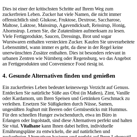
Dies ist einer der kritischsten Schritte auf Ihrem Weg zum
zuckerfreien Leben. Zucker hat viele Namen, die nicht immer
offensichtlich sind: Glukose, Fruktose, Dextrose, Saccharose,
Maltose, Laktose, Maissirup, Agavendicksaft, Reissirup, Honig,
Ahornsirup. Lernen Sie, die Zutatenlisten aufmerksam zu lesen.
Viele Fertigprodukte, Saucen, Dressings, Brot und sogar
Wurstwaren enthalten versteckten Zucker. Kaufen Sie unverarbeitete
Lebensmittel, wann immer es geht, da diese in der Regel keine
unerwünschten Zusätze enthalten. Dies ist besonders relevant in
urbanen Zentren wie Nürnberg oder Regensburg, wo das Angebot
an Fertigprodukten und Convenience Food riesig ist.
4. Gesunde Alternativen finden und genießen
Ein zuckerfreies Leben bedeutet keineswegs Verzicht auf Genuss.
Entdecken Sie natürliche Süße aus Obst (in Maßen), Zimt, Vanille
oder Kardamom, um Ihren Speisen und Getränken Geschmack zu
verleihen. Ersetzen Sie Süßigkeiten durch Nüsse, Samen,
ungesüßten Joghurt mit Beeren oder Gemüsesticks mit Hummus.
Für den schnellen Hunger zwischendurch, etwa im Büro in
Erlangen oder Ingolstadt, sind diese Alternativen perfekt und halten
Sie vital.
Vitalhane
kann Ihnen dabei helfen, individuelle
Ernährungspläne zu entwickeln, die auf natürlichen und
zuckerfreien Alternativen basieren und perfekt auf Ihren Lebensstil