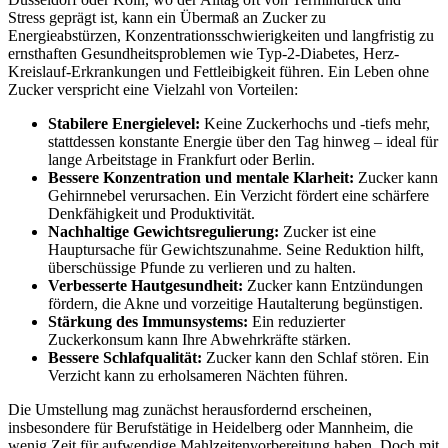
Stress geprägt ist, kann ein Übermaß an Zucker zu
Energieabstürzen, Konzentrationsschwierigkeiten und langfristig zu
ernsthaften Gesundheitsproblemen wie Typ-2-Diabetes, Herz-
Kreislauf-Erkrankungen und Fettleibigkeit führen. Ein Leben ohne
Zucker verspricht eine Vielzahl von Vorteilen:
Stabilere Energielevel:
Keine Zuckerhochs und -tiefs mehr,
stattdessen konstante Energie über den Tag hinweg – ideal für
lange Arbeitstage in Frankfurt oder Berlin.
Bessere Konzentration und mentale Klarheit:
Zucker kann
Gehirnnebel verursachen. Ein Verzicht fördert eine schärfere
Denkfähigkeit und Produktivität.
Nachhaltige Gewichtsregulierung:
Zucker ist eine
Hauptursache für Gewichtszunahme. Seine Reduktion hilft,
überschüssige Pfunde zu verlieren und zu halten.
Verbesserte Hautgesundheit:
Zucker kann Entzündungen
fördern, die Akne und vorzeitige Hautalterung begünstigen.
Stärkung des Immunsystems:
Ein reduzierter
Zuckerkonsum kann Ihre Abwehrkräfte stärken.
Bessere Schlafqualität:
Zucker kann den Schlaf stören. Ein
Verzicht kann zu erholsameren Nächten führen.
Die Umstellung mag zunächst herausfordernd erscheinen,
insbesondere für Berufstätige in Heidelberg oder Mannheim, die
wenig Zeit für aufwendige Mahlzeitenvorbereitung haben. Doch mit