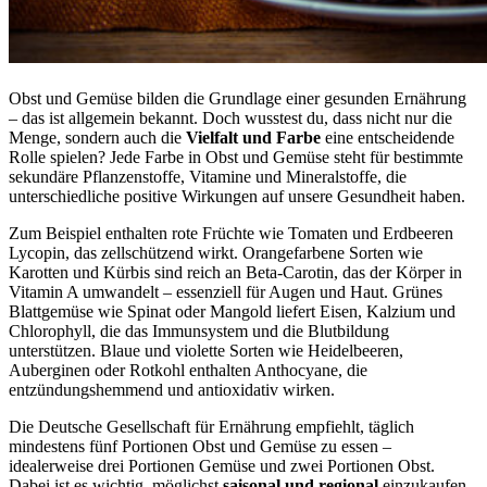
Obst und Gemüse bilden die Grundlage einer gesunden Ernährung
– das ist allgemein bekannt. Doch wusstest du, dass nicht nur die
Menge, sondern auch die
Vielfalt und Farbe
eine entscheidende
Rolle spielen? Jede Farbe in Obst und Gemüse steht für bestimmte
sekundäre Pflanzenstoffe, Vitamine und Mineralstoffe, die
unterschiedliche positive Wirkungen auf unsere Gesundheit haben.
Zum Beispiel enthalten rote Früchte wie Tomaten und Erdbeeren
Lycopin, das zellschützend wirkt. Orangefarbene Sorten wie
Karotten und Kürbis sind reich an Beta-Carotin, das der Körper in
Vitamin A umwandelt – essenziell für Augen und Haut. Grünes
Blattgemüse wie Spinat oder Mangold liefert Eisen, Kalzium und
Chlorophyll, die das Immunsystem und die Blutbildung
unterstützen. Blaue und violette Sorten wie Heidelbeeren,
Auberginen oder Rotkohl enthalten Anthocyane, die
entzündungshemmend und antioxidativ wirken.
Die Deutsche Gesellschaft für Ernährung empfiehlt, täglich
mindestens fünf Portionen Obst und Gemüse zu essen –
idealerweise drei Portionen Gemüse und zwei Portionen Obst.
Dabei ist es wichtig, möglichst
saisonal und regional
einzukaufen,