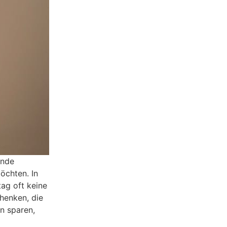
ende
öchten. In
tag oft keine
henken, die
en sparen,