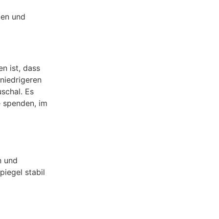
ien und
n ist, dass
niedrigeren
schal. Es
e spenden, im
n und
iegel stabil