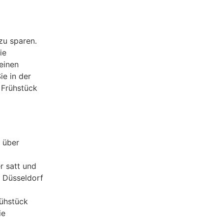
zu sparen.
ie
 einen
e in der
 Frühstück
 über
r satt und
e Düsseldorf
rühstück
ie