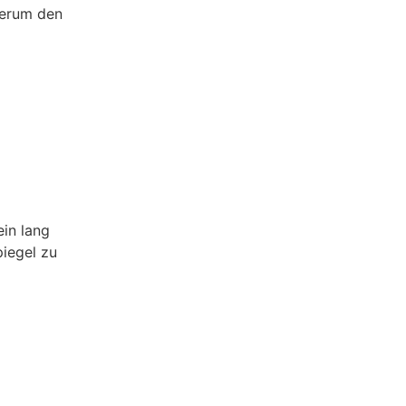
derum den
ein lang
piegel zu