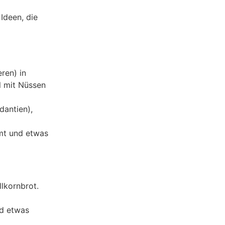
Ideen, die
ren) in
l mit Nüssen
dantien),
imt und etwas
lkornbrot.
nd etwas