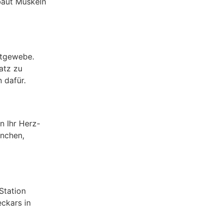
 baut Muskeln
ttgewebe.
atz zu
 dafür.
n Ihr Herz-
ünchen,
Station
ckars in