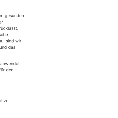
nem gesunden
er
ücklässt.
sche
u, sind wir
 und das
n anwendet
für den
al zu