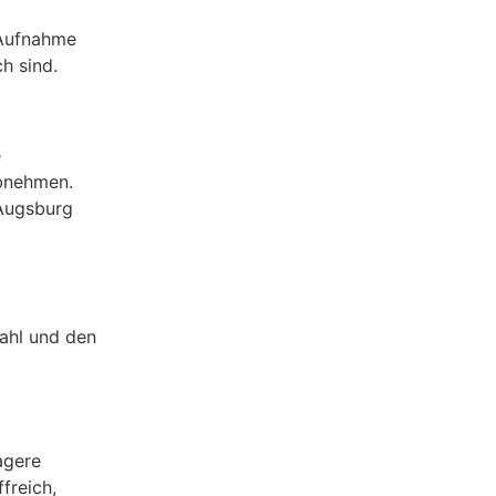
 Aufnahme
h sind.
e
Abnehmen.
 Augsburg
ahl und den
agere
freich,