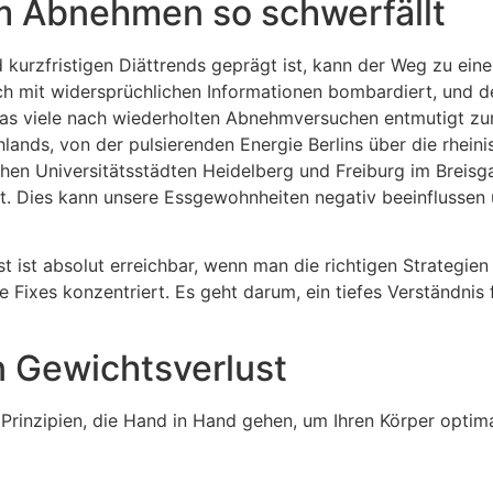
m Abnehmen so schwerfällt
nd kurzfristigen Diättrends geprägt ist, kann der Weg zu ei
ich mit widersprüchlichen Informationen bombardiert, und d
as viele nach wiederholten Abnehmversuchen entmutigt zur
ands, von der pulsierenden Energie Berlins über die rheini
hen Universitätsstädten Heidelberg und Freiburg im Breisga
t. Dies kann unsere Essgewohnheiten negativ beeinflussen
st ist absolut erreichbar, wenn man die richtigen Strategie
e Fixes konzentriert. Es geht darum, ein tiefes Verständnis 
n Gewichtsverlust
Prinzipien, die Hand in Hand gehen, um Ihren Körper optim