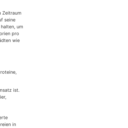
n Zeitraum
uf seine
 halten, um
orien pro
ädten wie
roteine,
satz ist.
er,
erte
reien in