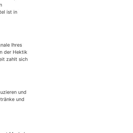
n
l ist in
nale Ihres
In der Hektik
t zahlt sich
duzieren und
etränke und