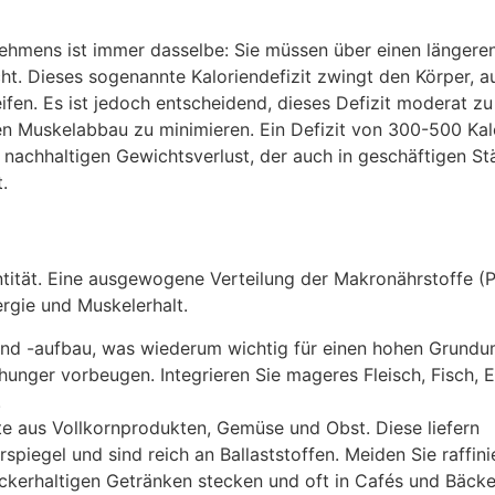
nehmens ist immer dasselbe: Sie müssen über einen längere
ht. Dieses sogenannte Kaloriendefizit zwingt den Körper, a
ifen. Es ist jedoch entscheidend, dieses Defizit moderat zu
n Muskelabbau zu minimieren. Ein Defizit von 300-500 Kal
 nachhaltigen Gewichtsverlust, der auch in geschäftigen St
.
antität. Eine ausgewogene Verteilung der Makronährstoffe (P
ergie und Muskelerhalt.
 und -aufbau, was wiederum wichtig für einen hohen Grundum
nger vorbeugen. Integrieren Sie mageres Fleisch, Fisch, Ei
.
 aus Vollkornprodukten, Gemüse und Obst. Diese liefern
spiegel und sind reich an Ballaststoffen. Meiden Sie raffini
ckerhaltigen Getränken stecken und oft in Cafés und Bäcke