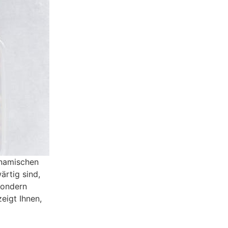
ynamischen
rtig sind,
sondern
eigt Ihnen,