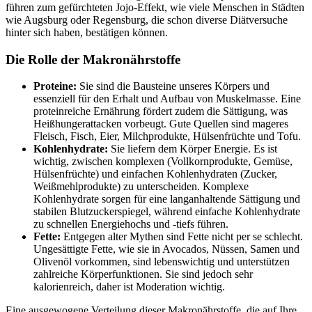
führen zum gefürchteten Jojo-Effekt, wie viele Menschen in Städten
wie Augsburg oder Regensburg, die schon diverse Diätversuche
hinter sich haben, bestätigen können.
Die Rolle der Makronährstoffe
Proteine:
Sie sind die Bausteine unseres Körpers und
essenziell für den Erhalt und Aufbau von Muskelmasse. Eine
proteinreiche Ernährung fördert zudem die Sättigung, was
Heißhungerattacken vorbeugt. Gute Quellen sind mageres
Fleisch, Fisch, Eier, Milchprodukte, Hülsenfrüchte und Tofu.
Kohlenhydrate:
Sie liefern dem Körper Energie. Es ist
wichtig, zwischen komplexen (Vollkornprodukte, Gemüse,
Hülsenfrüchte) und einfachen Kohlenhydraten (Zucker,
Weißmehlprodukte) zu unterscheiden. Komplexe
Kohlenhydrate sorgen für eine langanhaltende Sättigung und
stabilen Blutzuckerspiegel, während einfache Kohlenhydrate
zu schnellen Energiehochs und -tiefs führen.
Fette:
Entgegen alter Mythen sind Fette nicht per se schlecht.
Ungesättigte Fette, wie sie in Avocados, Nüssen, Samen und
Olivenöl vorkommen, sind lebenswichtig und unterstützen
zahlreiche Körperfunktionen. Sie sind jedoch sehr
kalorienreich, daher ist Moderation wichtig.
Eine ausgewogene Verteilung dieser Makronährstoffe, die auf Ihre