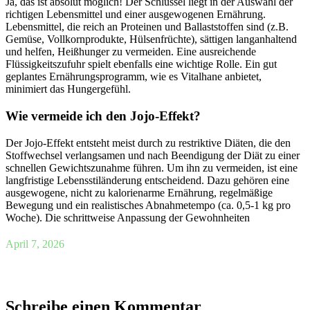
Ja, das ist absolut möglich! Der Schlüssel liegt in der Auswahl der
richtigen Lebensmittel und einer ausgewogenen Ernährung.
Lebensmittel, die reich an Proteinen und Ballaststoffen sind (z.B.
Gemüse, Vollkornprodukte, Hülsenfrüchte), sättigen langanhaltend
und helfen, Heißhunger zu vermeiden. Eine ausreichende
Flüssigkeitszufuhr spielt ebenfalls eine wichtige Rolle. Ein gut
geplantes Ernährungsprogramm, wie es Vitalhane anbietet,
minimiert das Hungergefühl.
Wie vermeide ich den Jojo-Effekt?
Der Jojo-Effekt entsteht meist durch zu restriktive Diäten, die den
Stoffwechsel verlangsamen und nach Beendigung der Diät zu einer
schnellen Gewichtszunahme führen. Um ihn zu vermeiden, ist eine
langfristige Lebensstiländerung entscheidend. Dazu gehören eine
ausgewogene, nicht zu kalorienarme Ernährung, regelmäßige
Bewegung und ein realistisches Abnahmetempo (ca. 0,5-1 kg pro
Woche). Die schrittweise Anpassung der Gewohnheiten
April 7, 2026
Schreibe einen Kommentar