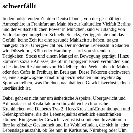
schwerfällt
In den pulsierenden Zentren Deutschlands, von der geschäftigen
Atmosphäre in Frankfurt am Main bis zur kulturellen Vielfalt Berlins
und der wirtschaftlichen Power in München, sind wir ständig von
Verlockungen umgeben. Schnelle Snacks, Fertiggerichte und das
Gefühl, keine Zeit für eine gesunde Mahlzeit zu haben, tragen
maßgeblich zu Übergewicht bei. Der moderne Lebensstil in Städten
wie Düsseldorf, Köln oder Hamburg ist oft von sitzenden
Tätigkeiten, Stress und einem Mangel an Bewegung geprägt. Hinzu
kommen soziale Anlässe, die oft mit üppigem Essen verbunden sind,
sei es in den Restaurants von Heidelberg, den Weinstuben in Mainz
oder den Cafés in Freiburg im Breisgau. Diese Faktoren erschweren
es, eine ausgewogene Ernährung beizubehalten und regelmäßig
Sport zu treiben, was für einen nachhaltigen Gewichtsverlust jedoch
unerlässlich ist.
Dabei geht es nicht nur um ästhetische Aspekte. Übergewicht und
Adipositas sind Risikofaktoren für zahlreiche chronische
Krankheiten wie Diabetes Typ 2, Herz-Kreislauf-Erkrankungen und
Gelenkprobleme, die die Lebensqualität erheblich einschränken
können. Ein gesunder Gewichtsverlust ist somit eine Investition in
Ihre langfristige Gesundheit und Ihr Wohlbefinden, die sich in jeder
Lebenslage auszahlt, ob Sie nun in Karlsruhe, Nürnberg oder Ulm