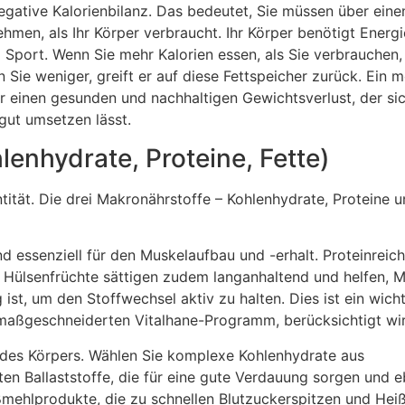
egative Kalorienbilanz. Das bedeutet, Sie müssen über eine
men, als Ihr Körper verbraucht. Ihr Körper benötigt Energi
Sport. Wenn Sie mehr Kalorien essen, als Sie verbrauchen, 
 Sie weniger, greift er auf diese Fettspeicher zurück. Ein 
für einen gesunden und nachhaltigen Gewichtsverlust, der si
gut umsetzen lässt.
enhydrate, Proteine, Fette)
ntität. Die drei Makronährstoffe – Kohlenhydrate, Proteine u
d essenziell für den Muskelaufbau und -erhalt. Proteinreic
 Hülsenfrüchte sättigen zudem langanhaltend und helfen, 
t, um den Stoffwechsel aktiv zu halten. Dies ist ein wicht
 maßgeschneiderten Vitalhane-Programm, berücksichtigt wi
e des Körpers. Wählen Sie komplexe Kohlenhydrate aus
n Ballaststoffe, die für eine gute Verdauung sorgen und e
ißmehlprodukte, die zu schnellen Blutzuckerspitzen und Hei