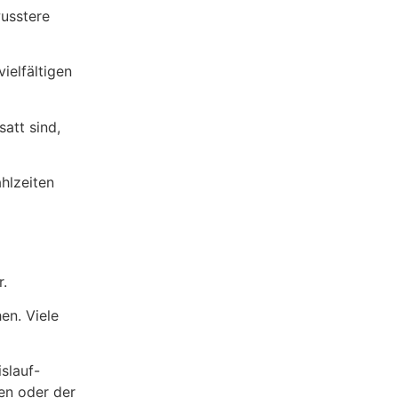
wusstere
ielfältigen
satt sind,
hlzeiten
r.
en. Viele
slauf-
en oder der