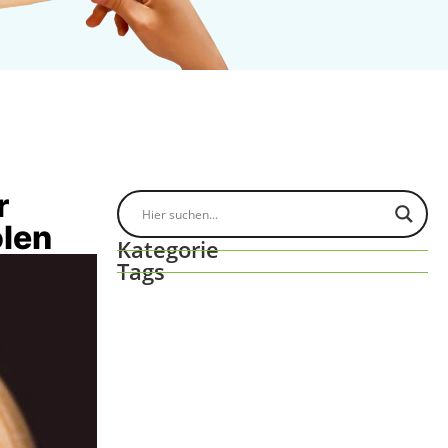
r
olen
Kategorie
Tags