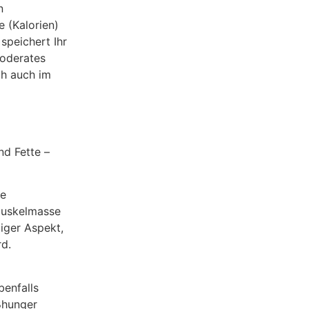
n
e (Kalorien)
speichert Ihr
moderates
ch auch im
nd Fette –
he
Muskelmasse
iger Aspekt,
rd.
benfalls
ßhunger