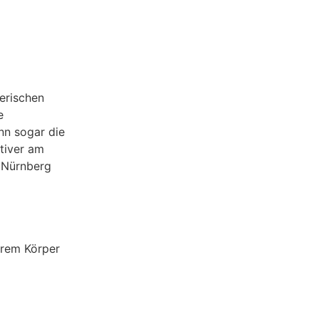
lerischen
e
nn sogar die
ktiver am
n Nürnberg
erem Körper