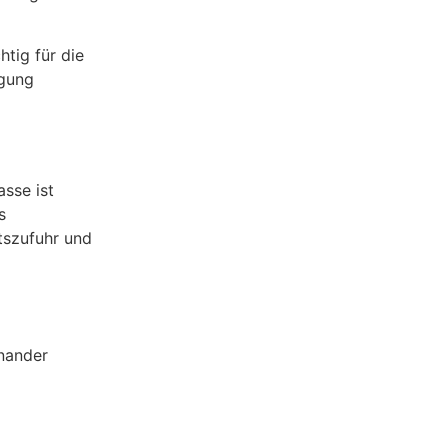
tig für die
igung
asse ist
s
tszufuhr und
nander