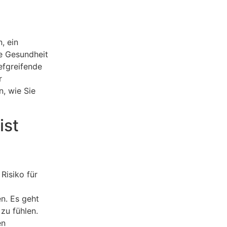
, ein
e Gesundheit
efgreifende
r
n, wie Sie
ist
Risiko für
n. Es geht
zu fühlen.
en