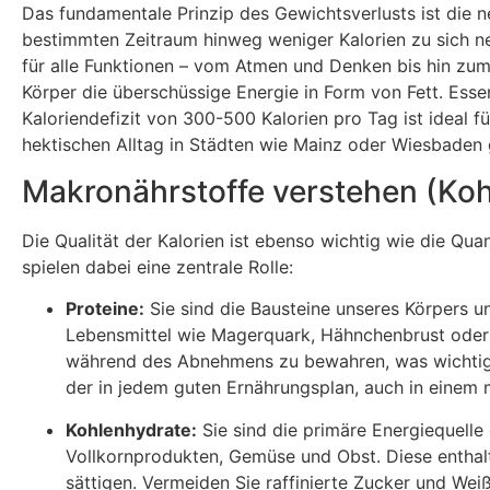
Das fundamentale Prinzip des Gewichtsverlusts ist die n
bestimmten Zeitraum hinweg weniger Kalorien zu sich neh
für alle Funktionen – vom Atmen und Denken bis hin zum 
Körper die überschüssige Energie in Form von Fett. Essen
Kaloriendefizit von 300-500 Kalorien pro Tag ist ideal 
hektischen Alltag in Städten wie Mainz oder Wiesbaden 
Makronährstoffe verstehen (Kohl
Die Qualität der Kalorien ist ebenso wichtig wie die Qua
spielen dabei eine zentrale Rolle:
Proteine:
Sie sind die Bausteine unseres Körpers un
Lebensmittel wie Magerquark, Hähnchenbrust oder
während des Abnehmens zu bewahren, was wichtig is
der in jedem guten Ernährungsplan, auch in einem
Kohlenhydrate:
Sie sind die primäre Energiequell
Vollkornprodukten, Gemüse und Obst. Diese enthalte
sättigen. Vermeiden Sie raffinierte Zucker und We