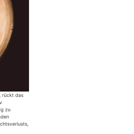
, rückt das
v
ig zu
aden
chtsverlusts,