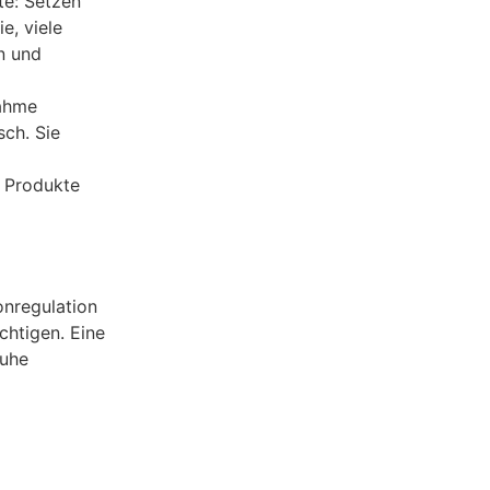
te: Setzen
e, viele
n und
nahme
sch. Sie
e Produkte
onregulation
htigen. Eine
ruhe