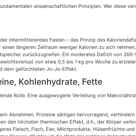
undamentalen wissenschaftlichen Prinzipien. Wer diese ver
 Intermittierendes Fasten – das Prinzip des Kaloriendefizi
 einen längeren Zeitraum weniger Kalorien zu sich nehmen, 
ttspeicher zurückzugreifen. Ein moderates Defizit von 300-
ewichtsverlust von etwa 0,5 bis 1 kg pro Woche zu erzielen
nd dem gefürchteten Jo-Jo-Effekt.
ine, Kohlenhydrate, Fette
ende Rolle. Eine ausgewogene Verteilung von Makronährsto
beim Abnehmen. Proteine sättigen hervorragend, verhindern
n den höchsten thermischen Effekt, d.h., der Körper verb
eres Fleisch, Fisch, Eier, Milchprodukte, Hülsenfrüchte und