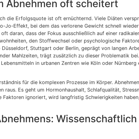
m Abnehmen oft scheitert
och die Erfolgsquote ist oft ernüchternd. Viele Diäten versp
 Jo-Jo-Effekt, bei dem das verlorene Gewicht schnell wieder
oft daran, dass der Fokus ausschließlich auf einer radikale
ewohnheiten, den Stoffwechsel oder psychologische Faktor
e Düsseldorf, Stuttgart oder Berlin, geprägt von langen Arb
der Mahlzeiten, trägt zusätzlich zu dieser Problematik bei
 Lebensmitteln in urbanen Zentren wie Köln oder Nürnberg
rständnis für die komplexen Prozesse im Körper. Abnehmen 
rien raus. Es geht um Hormonhaushalt, Schlafqualität, Stre
aktoren ignoriert, wird langfristig Schwierigkeiten haben,
bnehmens: Wissenschaftlich