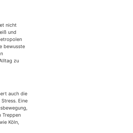
et nicht
weiß und
Metropolen
ne bewusste
in
Alltag zu
sert auch die
 Stress. Eine
agsbewegung,
n Treppen
wie Köln,