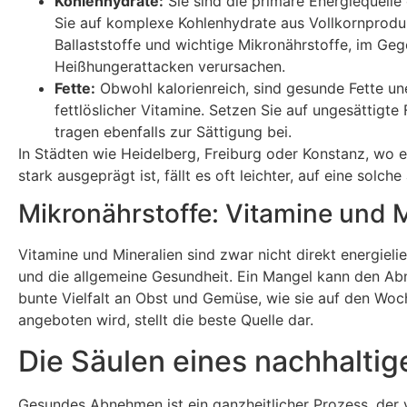
Kohlenhydrate:
Sie sind die primäre Energiequelle 
Sie auf komplexe Kohlenhydrate aus Vollkornproduk
Ballaststoffe und wichtige Mikronährstoffe, im Geg
Heißhungerattacken verursachen.
Fette:
Obwohl kalorienreich, sind gesunde Fette un
fettlöslicher Vitamine. Setzen Sie auf ungesättigt
tragen ebenfalls zur Sättigung bei.
In Städten wie Heidelberg, Freiburg oder Konstanz, wo 
stark ausgeprägt ist, fällt es oft leichter, auf eine sol
Mikronährstoffe: Vitamine und M
Vitamine und Mineralien sind zwar nicht direkt energiel
und die allgemeine Gesundheit. Ein Mangel kann den A
bunte Vielfalt an Obst und Gemüse, wie sie auf den Woc
angeboten wird, stellt die beste Quelle dar.
Die Säulen eines nachhaltig
Gesundes Abnehmen ist ein ganzheitlicher Prozess, der