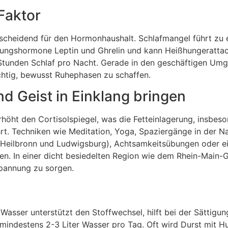
 Faktor
ntscheidend für den Hormonhaushalt. Schlafmangel führt zu
igungshormone Leptin und Ghrelin und kann Heißhungeratta
9 Stunden Schlaf pro Nacht. Gerade in den geschäftigen U
ichtig, bewusst Ruhephasen zu schaffen.
d Geist in Einklang bringen
erhöht den Cortisolspiegel, was die Fetteinlagerung, insbes
t. Techniken wie Meditation, Yoga, Spaziergänge in der Nat
Heilbronn und Ludwigsburg), Achtsamkeitsübungen oder ei
en. In einer dicht besiedelten Region wie dem Rhein-Main-
spannung zu sorgen.
. Wasser unterstützt den Stoffwechsel, hilft bei der Sättigu
 mindestens 2-3 Liter Wasser pro Tag. Oft wird Durst mit H