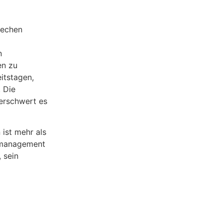
rechen
n
en zu
eitstagen,
. Die
 erschwert es
ist mehr als
ssmanagement
 sein