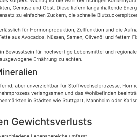
des Körpers. Wichtig ist die Wahl der richtigen Kohlenhydra
ten, Gemüse und Obst. Diese liefern langanhaltende Energi
ensatz zu einfachen Zuckern, die schnelle Blutzuckerspitze
erlässlich für Hormonproduktion, Zellfunktion und die Auf
e Fette aus Avocados, Nüssen, Samen, Olivenöl und fettem Fi
ein Bewusstsein für hochwertige Lebensmittel und regional
che ausgewogene Ernährung zu achten.
ineralien
iefernd, aber unverzichtbar für Stoffwechselprozesse, Horm
bnehmprozess verlangsamen und das Wohlbefinden beeinträc
henmärkten in Städten wie Stuttgart, Mannheim oder Karls
en Gewichtsverlusts
 verschiedene Lebensbereiche umfasst.