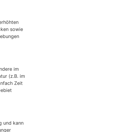
 erhöhten
cken sowie
mgebungen
ondere im
ur (z.B. im
nfach Zeit
Gebiet
ng und kann
unger