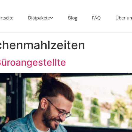
artseite
Diätpakete
Blog
FAQ
Über un
chenmahlzeiten
Büroangestellte