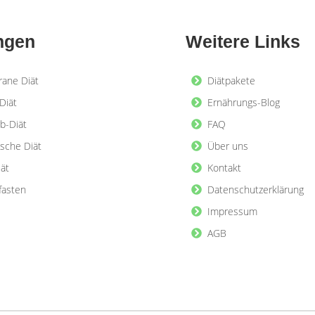
ngen
Weitere Links
rane Diät
Diätpakete
Diät
Ernährungs-Blog
b-Diät
FAQ
ische Diät
Über uns
iät
Kontakt
lfasten
Datenschutzerklärung
Impressum
AGB