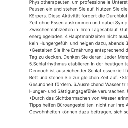
Physiotherapeuten, um professionelle Unters
Pausen ein und stehen Sie auf. Nutzen Sie d
Körpers. Diese Aktivität fördert die Durchbl
Zeit ohne Essen auskommen und dabei Symptom
Zwischenmahlzeiten in Ihren Tagesablauf. Gut
energiegeladen. 4.Hauptmahlzeiten nicht aus
kein Hungergefühl und neigen dazu, abends ü
•Gestalten Sie Ihre Ernährung entsprechend d
Tag zu decken. Denken Sie daran: Jeder Mensch
5.Schlafrhythmus etablieren In der heutigen 
Dennoch ist ausreichender Schlaf essenziell f
Bett und stehen Sie zur gleichen Zeit auf. •S
Gesundheit fördern. 6.Ausreichend Wasser t
Hunger- und Sättigungsgefühle verursachen. U
•Durch das Sichtbarmachen von Wasser erinner
Tipps helfen Büroangestellten, nicht nur ihre 
Gewohnheiten können dazu beitragen, sich sow