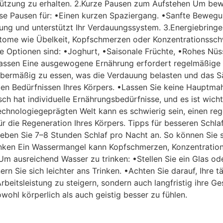
tützung zu erhalten. 2.Kurze Pausen zum Aufstehen Um bewe
iese Pausen für: •Einen kurzen Spaziergang. •Sanfte Bewe
utung und unterstützt Ihr Verdauungssystem. 3.Energiebrin
e wie Übelkeit, Kopfschmerzen oder Konzentrationsschwier
e Optionen sind: •Joghurt, •Saisonale Früchte, •Rohes Nüss
lassen Eine ausgewogene Ernährung erfordert regelmäßige 
bermäßig zu essen, was die Verdauung belasten und das Sä
en Bedürfnissen Ihres Körpers. •Lassen Sie keine Hauptmah
 hat individuelle Ernährungsbedürfnisse, und es ist wichti
technologiegeprägten Welt kann es schwierig sein, einen re
ür die Regeneration Ihres Körpers. Tipps für besseren Schlaf
treben Sie 7–8 Stunden Schlaf pro Nacht an. So können Sie 
rinken Ein Wassermangel kann Kopfschmerzen, Konzentratio
m ausreichend Wasser zu trinken: •Stellen Sie ein Glas ode
n Sie sich leichter ans Trinken. •Achten Sie darauf, Ihre 
Arbeitsleistung zu steigern, sondern auch langfristig ihre Ge
ohl körperlich als auch geistig besser zu fühlen.