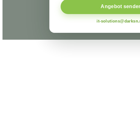
Angebot sende
it-solutions@darksn.