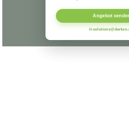
Angebot sende
it-solutions@darksn.