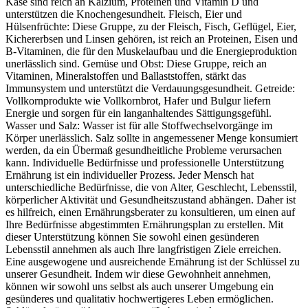
Käse sind reich an Kalzium, Proteinen und Vitamin D und
unterstützen die Knochengesundheit. Fleisch, Eier und
Hülsenfrüchte: Diese Gruppe, zu der Fleisch, Fisch, Geflügel, Eier,
Kichererbsen und Linsen gehören, ist reich an Proteinen, Eisen und
B-Vitaminen, die für den Muskelaufbau und die Energieproduktion
unerlässlich sind. Gemüse und Obst: Diese Gruppe, reich an
Vitaminen, Mineralstoffen und Ballaststoffen, stärkt das
Immunsystem und unterstützt die Verdauungsgesundheit. Getreide:
Vollkornprodukte wie Vollkornbrot, Hafer und Bulgur liefern
Energie und sorgen für ein langanhaltendes Sättigungsgefühl.
Wasser und Salz: Wasser ist für alle Stoffwechselvorgänge im
Körper unerlässlich. Salz sollte in angemessener Menge konsumiert
werden, da ein Übermaß gesundheitliche Probleme verursachen
kann. Individuelle Bedürfnisse und professionelle Unterstützung
Ernährung ist ein individueller Prozess. Jeder Mensch hat
unterschiedliche Bedürfnisse, die von Alter, Geschlecht, Lebensstil,
körperlicher Aktivität und Gesundheitszustand abhängen. Daher ist
es hilfreich, einen Ernährungsberater zu konsultieren, um einen auf
Ihre Bedürfnisse abgestimmten Ernährungsplan zu erstellen. Mit
dieser Unterstützung können Sie sowohl einen gesünderen
Lebensstil annehmen als auch Ihre langfristigen Ziele erreichen.
Eine ausgewogene und ausreichende Ernährung ist der Schlüssel zu
unserer Gesundheit. Indem wir diese Gewohnheit annehmen,
können wir sowohl uns selbst als auch unserer Umgebung ein
gesünderes und qualitativ hochwertigeres Leben ermöglichen.