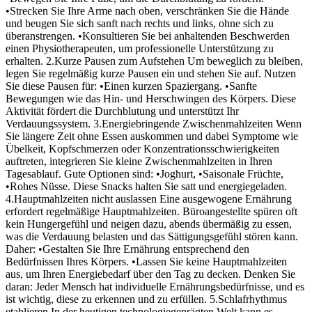
•Strecken Sie Ihre Arme nach oben, verschränken Sie die Hände
und beugen Sie sich sanft nach rechts und links, ohne sich zu
überanstrengen. •Konsultieren Sie bei anhaltenden Beschwerden
einen Physiotherapeuten, um professionelle Unterstützung zu
erhalten. 2.Kurze Pausen zum Aufstehen Um beweglich zu bleiben,
legen Sie regelmäßig kurze Pausen ein und stehen Sie auf. Nutzen
Sie diese Pausen für: •Einen kurzen Spaziergang. •Sanfte
Bewegungen wie das Hin- und Herschwingen des Körpers. Diese
Aktivität fördert die Durchblutung und unterstützt Ihr
Verdauungssystem. 3.Energiebringende Zwischenmahlzeiten Wenn
Sie längere Zeit ohne Essen auskommen und dabei Symptome wie
Übelkeit, Kopfschmerzen oder Konzentrationsschwierigkeiten
auftreten, integrieren Sie kleine Zwischenmahlzeiten in Ihren
Tagesablauf. Gute Optionen sind: •Joghurt, •Saisonale Früchte,
•Rohes Nüsse. Diese Snacks halten Sie satt und energiegeladen.
4.Hauptmahlzeiten nicht auslassen Eine ausgewogene Ernährung
erfordert regelmäßige Hauptmahlzeiten. Büroangestellte spüren oft
kein Hungergefühl und neigen dazu, abends übermäßig zu essen,
was die Verdauung belasten und das Sättigungsgefühl stören kann.
Daher: •Gestalten Sie Ihre Ernährung entsprechend den
Bedürfnissen Ihres Körpers. •Lassen Sie keine Hauptmahlzeiten
aus, um Ihren Energiebedarf über den Tag zu decken. Denken Sie
daran: Jeder Mensch hat individuelle Ernährungsbedürfnisse, und es
ist wichtig, diese zu erkennen und zu erfüllen. 5.Schlafrhythmus
etablieren In der heutigen technologiegeprägten Welt kann es