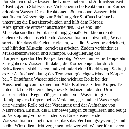
Funktionen und verbessert die Konzentration und Aufmerksamkeit.
4.Beitrag zum Stoffwechsel Viele chemische Reaktionen im Körper
erfordern Wasser. Diese Reaktionen können ohne Wasser nicht
stattfinden. Wasser trägt zur Erhöhung der Stoffwechselrate bei,
unterstützt die Energieproduktion und hilft dem Körper,
Abfallprodukte effizient auszuscheiden. 5.Gelenk- und
Muskelgesundheit Für das ordnungsgemäße Funktionieren der
Gelenke ist eine ausreichende Wasseraufnahme notwendig. Wasser
sorgt dafür, dass die Gelenke gleiten, was die Bewegung erleichtert,
und hilft den Muskeln, korrekt zu arbeiten. Zudem verhindert es
Muskelbeschwerden und Krämpfe. 6.Regulierung der
Körpertemperatur Der Körper benötigt Wasser, um seine Temperatur
zu regulieren. Wasser hilft dabei, die Körpertemperatur durch
Schwitzen zu stabilisieren und verhindert eine Überhitzung. So trägt
es zur Aufrechterhaltung des Temperaturgleichgewichts im Körper
bei. 7.Entgiftung Wasser spielt eine wichtige Rolle bei der
Ausscheidung von Toxinen und Abfallstoffen aus dem Körper. Es
unterstützt die Nieren dabei, diese Substanzen über den Urin
auszuscheiden. Regelmäßiges Trinken von Wasser trägt zur
Reinigung des Körpers bei. 8.Verdauungsgesundheit Wasser spielt
eine wichtige Rolle bei der Verdauung und der Aufnahme von
Nährstoffen. Es hilft, die Darmbewegungen zu regulieren und beugt
so Verstopfung vor oder lindert sie. Eine ausreichende
Wasseraufnahme trägt dazu bei, dass das Verdauungssystem gesund
bleibt. Wir sollten nicht vergessen, wie wertvoll Wasser für unseren