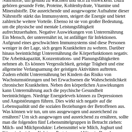
Nährstoffe, um gesund zu wachsen und sich zu entwickeln. Dazu
gehören gesunde Fette, Proteine, Kohlenhydrate, Vitamine und
Mineralstoffe. Die ausreichende und ausgewogene Aufnahme dieser
Nährstoffe stärkt das Immunsystem, steigert die Energie und bietet
zahlreiche weitere Vorteile. Ebenso ist sie von großer Bedeutung,
um die physische und mentale Leistungsfähigkeit
aufrechtzuerhalten. Negative Auswirkungen von Unterernährung
Ein Mensch, der unterernährt ist, ist anfälliger für Infektionen.
Aufgrund eines geschwächten Immunsystems sind diese Personen
weniger in der Lage, sich gegen Krankheiten zu wehren. Darüber
hinaus beeinträchtigt Unterernährung die Körperfunktionen negativ.
Die Arbeitskapazität, Konzentrations- und Planungsfähigkeiten
nehmen ab. Es können Vergesslichkeit, geistige Trägheit und eine
allgemeine Verlangsamung der geistigen Aktivitäten auftreten.
Zudem erhöht Unterernährung bei Kindern das Risiko von
Wachstumsstörungen und bei Erwachsenen die Wahrscheinlichkeit
chronischer Krankheiten. Neben den körperlichen Auswirkungen
kann Unterernährung auch die psychische Gesundheit
beeinträchtigen. Niedrige Energielevels können zu Depressionen
und Angststörungen führen. Dies wirkt sich negativ auf die
Lebensqualität und die sozialen Beziehungen der Betroffenen aus.
Was können wir tun, um uns ausgewogen und ausreichend zu
ernähren? Um sich ausgewogen und ausreichend zu ernähren, sollte
man die folgenden fünf Lebensmittelgruppen in Betracht ziehen:
Milch- und Milchprodukte: Lebensmittel wie Milch, Joghurt und