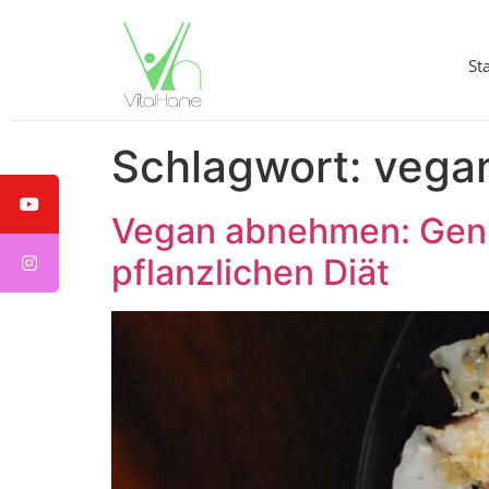
St
Schlagwort:
vega
Vegan abnehmen: Genus
pflanzlichen Diät