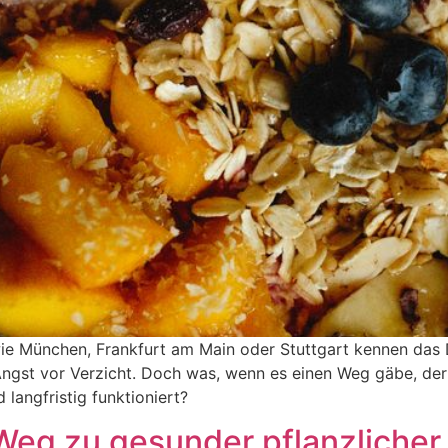
ie München, Frankfurt am Main oder Stuttgart kennen das 
 Angst vor Verzicht. Doch was, wenn es einen Weg gäbe, der
langfristig funktioniert?
eg zu gesunder pflanzlicher