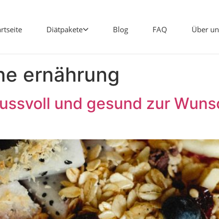
artseite
Diätpakete
Blog
FAQ
Über un
ne ernährung
svoll und gesund zur Wunsch